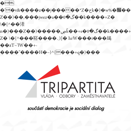
�
�'�v&����z��j�����*Z�حk�)�w%�׬��
Z��)��,���jwez�a��گ�0��k����+Z�
\�{^��溙
n�)���Z��)�����ڝǩ��+s�گ�0��k����+
Z� \�{^���鞳����܆)]� hrW���i���朅
��zƬ~'ߊW��+-
����"����H�~)^{���+q�)���
Přejít
k
obsahu
webu
součástí demokracie je sociální dialog
Tripartita