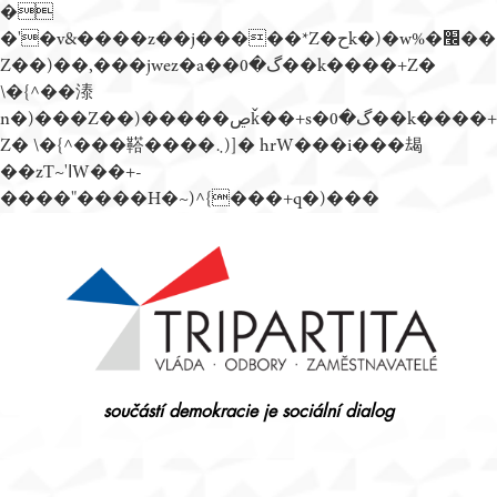
�
�'�v&����z��j�����*Z�حk�)�w%�׬��
Z��)��,���jwez�a��گ�0��k����+Z�
\�{^��溙
n�)���Z��)�����ڝǩ��+s�گ�0��k����+
Z� \�{^���鞳����܆)]� hrW���i���朅
��zƬ~'ߊW��+-
����"����H�~)^{���+q�)���
Přejít
k
obsahu
webu
součástí demokracie je sociální dialog
Tripartita