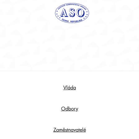
Footer
Vláda
Content
Odbory
Zaměstnavatelé