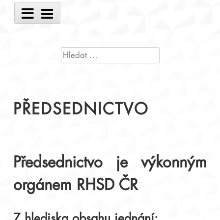
Main
Menu
VYHLEDÁVÁNÍ
PŘEDSEDNICTVO
Předsednictvo je výkonným
orgánem RHSD ČR
Z hlediska obsahu jednání: