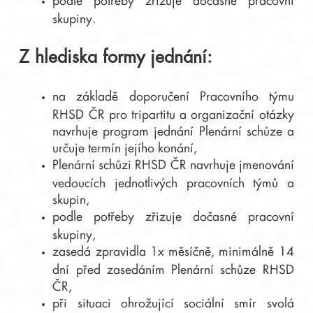
podle potřeby zřizuje dočasné pracovní
skupiny.
Z hlediska formy jednání:
na základě doporučení Pracovního týmu
RHSD ČR pro tripartitu a organizační otázky
navrhuje program jednání Plenární schůze a
určuje termín jejího konání,
Plenární schůzi RHSD ČR navrhuje jmenování
vedoucích jednotlivých pracovních týmů a
skupin,
podle potřeby zřizuje dočasné pracovní
skupiny,
zasedá zpravidla 1x měsíčně, minimálně 14
dní před zasedáním Plenární schůze RHSD
ČR,
při situaci ohrožující sociální smír svolá