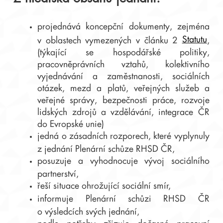
projednává koncepční dokumenty, zejména
Statutu
v oblastech vymezených v článku 2
,
(týkající se hospodářské politiky,
pracovněprávních vztahů, kolektivního
vyjednávání a zaměstnanosti, sociálních
otázek, mezd a platů, veřejných služeb a
veřejné správy, bezpečnosti práce, rozvoje
lidských zdrojů a vzdělávání, integrace ČR
do Evropské unie)
jedná o zásadních rozporech, které vyplynuly
z jednání Plenární schůze RHSD ČR,
posuzuje a vyhodnocuje vývoj sociálního
partnerství,
řeší situace ohrožující sociální smír,
informuje Plenární schůzi RHSD ČR
o výsledcích svých jednání,