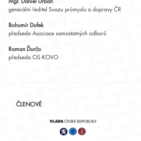
Mgr. Daniel Urban
generální ředitel Svazu průmyslu a dopravy ČR
Bohumír Dufek
předseda Asociace samostatných odborů
Roman Ďurčo
předseda OS KOVO
Postranní
ČLENOVÉ
panel