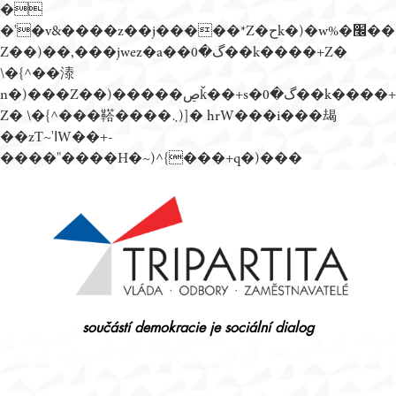
�
�'�v&����z��j�����*Z�حk�)�w%�׬��
Z��)��,���jwez�a��گ�0��k����+Z�
\�{^��溙
n�)���Z��)�����ڝǩ��+s�گ�0��k����+
Z� \�{^���鞳����܆)]� hrW���i���朅
��zƬ~'ߊW��+-
����"����H�~)^{���+q�)���
Přejít
k
obsahu
webu
součástí demokracie je sociální dialog
Tripartita