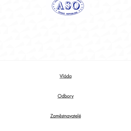
Footer
Vláda
Content
Odbory
Zaměstnavatelé