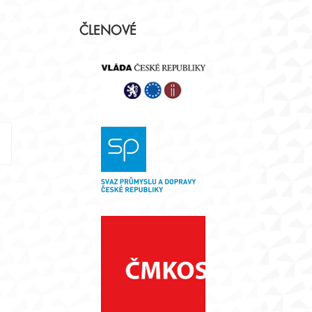
Postranní
ČLENOVÉ
panel