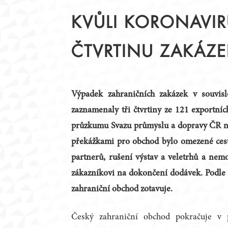
STATUT
PŘEDSEDNICTVO
KVŮLI KORONAVIR
JEDNACÍ ŘÁD
PRACOVNÍ TÝMY
ČLENOVÉ
KRAJSKÉ RADY
ČTVRTINU ZAKÁZE
ZAHRANIČNÍ PARTNEŘI
ZÁZNAMY Z JEDNÁN
PODPORA DIALOGU
Výpadek zahraničních zakázek v souvis
zaznamenaly tři čtvrtiny ze 121 exportních
průzkumu Svazu průmyslu a dopravy ČR na
překážkami pro obchod bylo omezené ces
partnerů, rušení výstav a veletrhů a nemo
zákazníkovi na dokončení dodávek. Podle s
zahraniční obchod zotavuje.
Český zahraniční obchod pokračuje v 