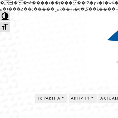
� �'�v&����z��j�����*Z�حk�)�w%�׬��Z��)��,���jwez�a��گ�0��k����+Z� \�{^��溙
Přejít
Toggle High Contrast
k
Toggle Font size
obsahu
webu
Tripartita
TRIPARTITA
AKTIVITY
AKTUAL
O NÁS
PLENÁRNÍ SCHŮZE