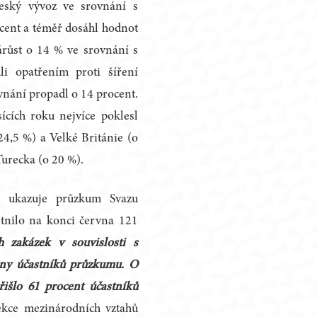
eský vývoz ve srovnání s
cent a téměř dosáhl hodnot
árůst o 14 % ve srovnání s
li opatřením proti šíření
nání propadl o 14 procent.
ících roku nejvíce poklesl
24,5 %) a Velké Británie (o
Turecka (o 20 %).
u ukazuje průzkum Svazu
tnilo na konci června 121
h zakázek v souvislosti s
iny účastníků průzkumu. O
řišlo 61 procent účastníků
ekce mezinárodních vztahů