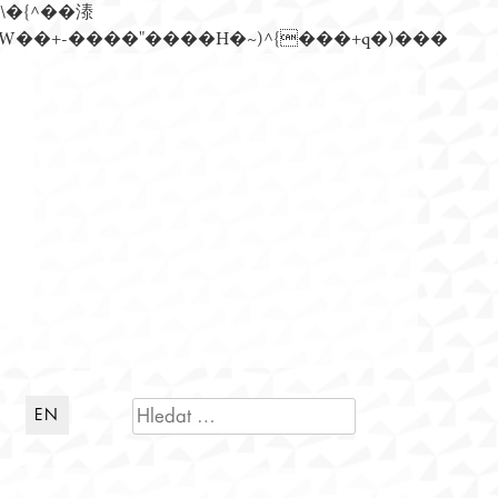
n�)���Z��)�����ڝǩ��+s�گ�0��k����+Z� \�{^���鞳����܆)]� hrW���i���朅��zƬ~'ߊW��+-����"����H�~)^{���+q�)���
VYHLEDÁVÁNÍ
EN