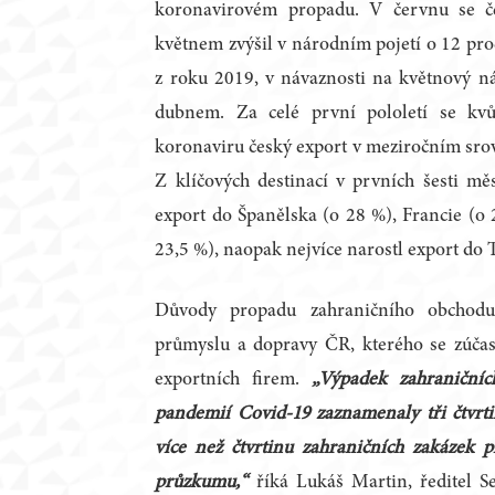
koronavirovém propadu. V červnu se č
květnem zvýšil v národním pojetí o 12 pro
z roku 2019, v návaznosti na květnový n
dubnem. Za celé první pololetí se kvů
koronaviru český export v meziročním srov
Z klíčových destinací v prvních šesti měs
export do Španělska (o 28 %), Francie (o 
23,5 %), naopak nejvíce narostl export do 
Důvody propadu zahraničního obchod
průmyslu a dopravy ČR, kterého se zúčas
exportních firem.
„Výpadek zahraničníc
pandemií Covid-19 zaznamenaly tři čtvrt
více než čtvrtinu zahraničních zakázek p
průzkumu,“
říká Lukáš Martin, ředitel S