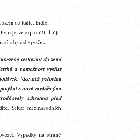
vozem do Itálie, Indie,
vní je, že exportéři chtějí
ční trhy dál vyvážet.
omezené cestování do zemí
letrhů a nemožnost vysílat
odávek. Více než polovina
 potýkat s nově zaváděnými
ůvodňovaly ochranou před
ditel Sekce mezinárodních
ovozci. Výpadky na straně