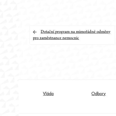
Navigace
Dotační program na mimořádné odměny
pro zaměstnance nemocnic
pro
příspěvek
Footer
Vláda
Odbory
Content