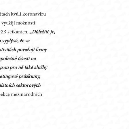
itách kvůli koronaviru
e využijí možností
B2B setkáních.
„Důležité je,
vyplývá, že za
ivitách považují firmy
společné účasti na
 jsou pro ně také služby
ketingové průzkumy,
místních sektorových
 Sekce mezinárodních