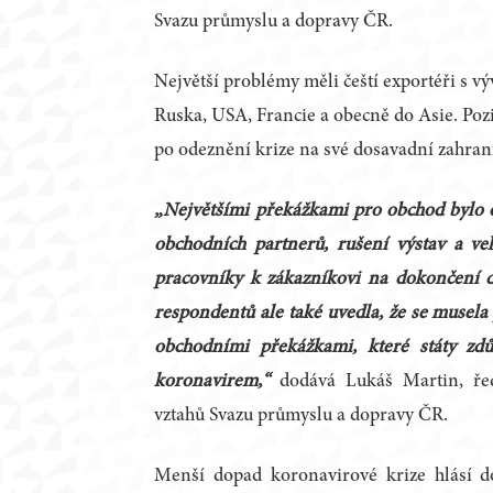
Svazu průmyslu a dopravy ČR.
Největší problémy měli čeští exportéři s vý
Ruska, USA, Francie a obecně do Asie. Poziti
po odeznění krize na své dosavadní zahrani
„Největšími překážkami pro obchod bylo 
obchodních partnerů, rušení výstav a ve
pracovníky k zákazníkovi na dokončení d
respondentů ale také uvedla, že se musela
obchodními překážkami, které státy zd
koronavirem,“
dodává Lukáš Martin, ře
vztahů Svazu průmyslu a dopravy ČR.
Menší dopad koronavirové krize hlásí d