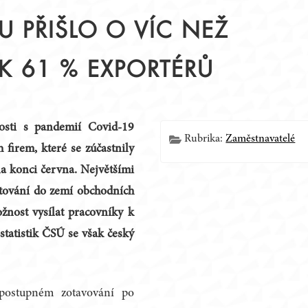
U PŘIŠLO O VÍC NEŽ
K 61 % EXPORTÉRŮ
Í
losti s pandemií Covid-19
Rubrika:
Zaměstnavatelé
 firem, které se zúčastnily
 konci června. Největšími
tování do zemí obchodních
žnost vysílat pracovníky k
tatistik ČSÚ se však český
postupném zotavování po