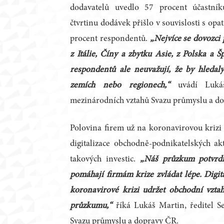
dodavatelů uvedlo 57 procent účastní
čtvrtinu dodávek přišlo v souvislosti s op
procent respondentů.
„Nejvíce se dovozci
z Itálie, Číny a zbytku Asie, z Polska a Š
respondentů ale neuvažují, že by hledal
zemích nebo regionech,“
uvádí Luká
mezinárodních vztahů Svazu průmyslu a d
Polovina firem už na koronavirovou krizi 
digitalizace obchodně-podnikatelských ak
takových investic.
„Náš průzkum potvrdil
pomáhají firmám krize zvládat lépe. Digit
koronavirové krizi udržet obchodní vzta
průzkumu,“
říká Lukáš Martin, ředitel S
Svazu průmyslu a dopravy ČR.