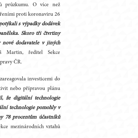
ků průzkumu. O více než
atřeními proti koronaviru 26
 potýkali s výpadky dodávek
panělska. Skoro tři čtvrtiny
y nové dodavatele v jiných
š Martin, ředitel Sekce
opravy ČR.
zareagovala investicemi do
tivit nebo přípravou plánu
, že digitální technologie
ální technologie pomohly v
hy 78 procentům účastníků
ekce mezinárodních vztahů