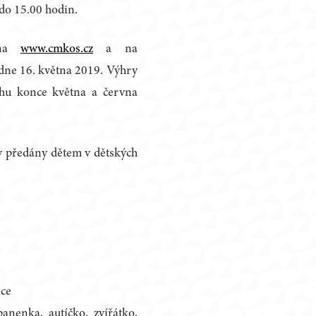
do 15.00 hodin.
 na
www.cmkos.cz
a na
ne 16. května 2019. Výhry
hu konce května a června
y předány dětem v dětských
ice
anenka, autíčko, zvířátko,