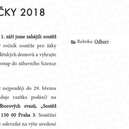
IČKY 2018
Í
?
1. září jsme zahájili soutěž
Rubrika:
Odbory
tý ročník soutěže pro žáky
 dětských domovů a vyhrajte
vstup do zábavního Science
t nejpozději do 29. března
duje razítko podání) na
borových svazů, „Soutěž
, 130 00 Praha 3
. Soutěžní
ě odevzdat na výše uvedené