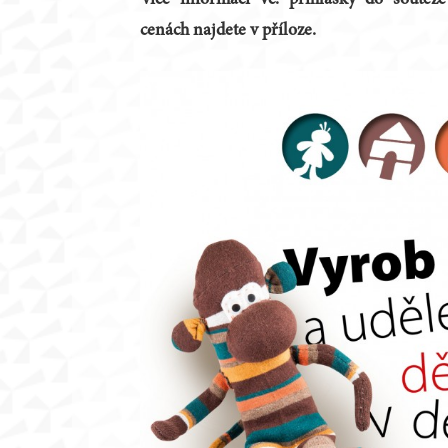
Více informací vč. přihlášky do soutěž
cenách najdete v příloze.