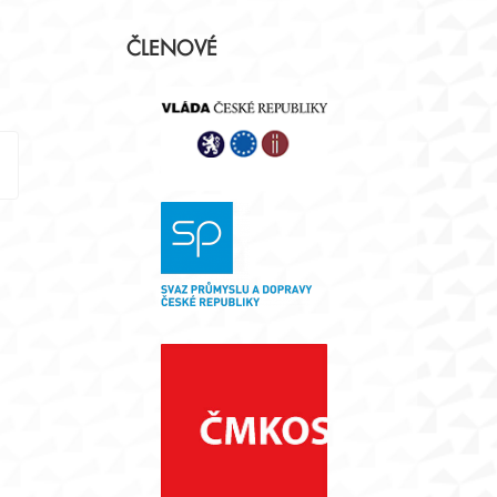
Postranní
ČLENOVÉ
panel