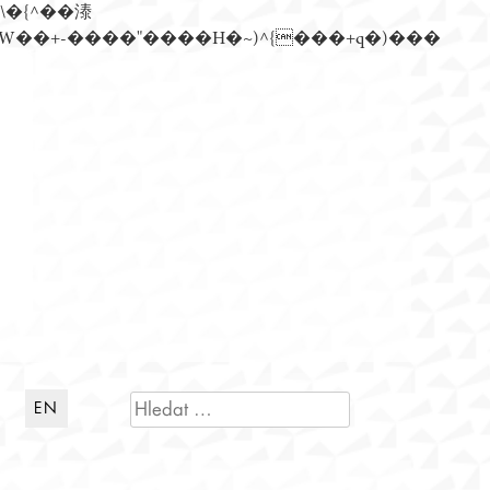
n�)���Z��)�����ڝǩ��+s�گ�0��k����+Z� \�{^���鞳����܆)]� hrW���i���朅��zƬ~'ߊW��+-����"����H�~)^{���+q�)���
VYHLEDÁVÁNÍ
EN