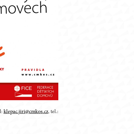
l:
klepac.jiri@cmkos.cz
, tel.: