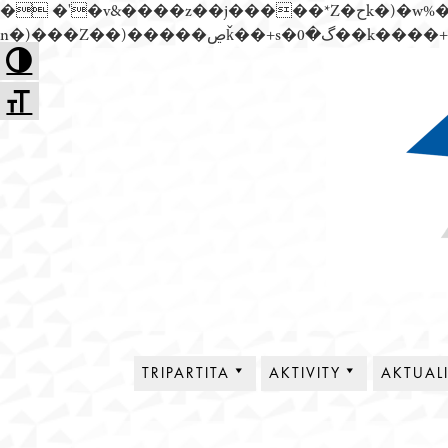
� �'�v&����z��j�����*Z�حk�)�w%�׬��Z��)��,���jwez�a��گ�0��k����+Z� \�{^��溙
Přejít
Toggle High Contrast
k
Toggle Font size
obsahu
webu
Tripartita
TRIPARTITA
AKTIVITY
AKTUAL
O NÁS
PLENÁRNÍ SCHŮZE