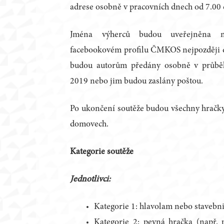
adrese osobně v pracovních dnech od 7.00 
Jména výherců budou uveřejněna
facebookovém profilu ČMKOS nejpozději d
budou autorům předány osobně v průbě
2019 nebo jim budou zaslány poštou.
Po ukončení soutěže budou všechny hračk
domovech.
Kategorie soutěže
Jednotlivci:
Kategorie 1: hlavolam nebo stavebn
Kategorie 2: pevná hračka (např. p