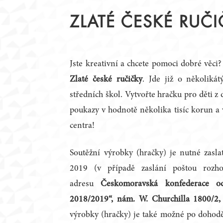
STATUT
PŘEDSEDNICTVO
ZLATÉ ČESKÉ RUČ
JEDNACÍ ŘÁD
PRACOVNÍ TÝMY
ČLENOVÉ
KRAJSKÉ RADY
ZAHRANIČNÍ PARTNEŘI
ZÁZNAMY Z JEDNÁN
Jste kreativní a chcete pomoci dobré věci
Zlaté české ručičky
. Jde již o několiká
PODPORA DIALOGU
středních škol. Vytvořte hračku pro děti z
poukazy v hodnotě několika tisíc korun a 
centra!
Soutěžní výrobky (hračky) je nutné zasla
2019 (v případě zaslání poštou rozho
adresu
Českomoravská konfederace od
2018/2019“, nám. W. Churchilla 1800/2
výrobky (hračky) je také možné po dohod