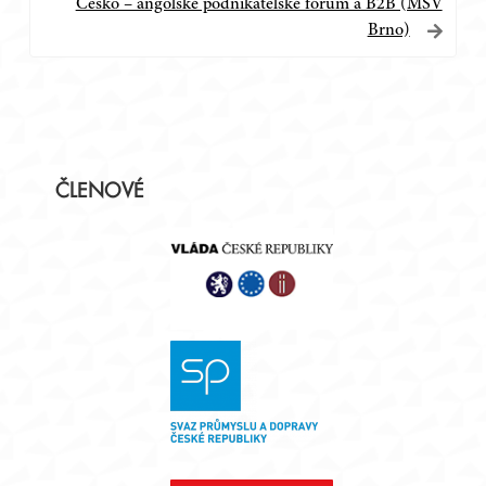
příspěvek
Česko – angolské podnikatelské fórum a B2B (MSV
Brno)
Postranní
ČLENOVÉ
panel