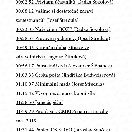
00:02:52 Přivítání účastníků (Radka Sokolová)
00:08:12 Vážíme si dostatečně zdraví
zaměstnanců? (Josef Středula)
00:23:33 Naše cíle v BOZP (Radka Sokolová)
00:28:57 Pracovní podmínky (Josef Středula)
00:49:03 Karenční doba, situace ve
zdravotnictví (Dagmar Žitníková)
00:56:17 Potravinářství (Alexander Štěpánek)
01:03:33 Česká pošta (Jindřiška Budweiserová)
01:10:07 Minimální mzda (Josef Středula)
01:15:42 Vývoj mezd, euro, kupní síla
01:26:50 Jsme úspěšní
01:29:29 Požadavek ČMKOS na růst mezd v
roce 2019
01:31:44 Pohled OS KOVO (Jaroslav Souček)