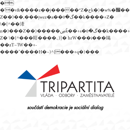
�
�'�v&����z��j�����*Z�حk�)�w%�׬��
Z��)��,���jwez�a��گ�0��k����+Z�
\�{^��溙
n�)���Z��)�����ڝǩ��+s�گ�0��k����+
Z� \�{^���鞳����܆)]� hrW���i���朅
��zƬ~'ߊW��+-
����"����H�~)^{���+q�)���
Přejít
k
obsahu
webu
součástí demokracie je sociální dialog
Tripartita