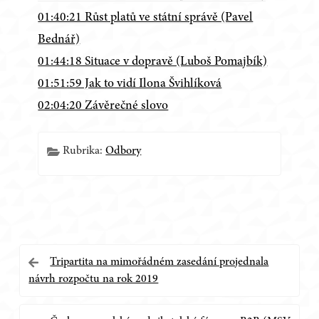
01:40:21 Růst platů ve státní správě (Pavel
Bednář)
01:44:18 Situace v dopravě (Luboš Pomajbík)
01:51:59 Jak to vidí Ilona Švihlíková
02:04:20 Závěrečné slovo
Rubrika:
Odbory
Navigace
Tripartita na mimořádném zasedání projednala
návrh rozpočtu na rok 2019
pro