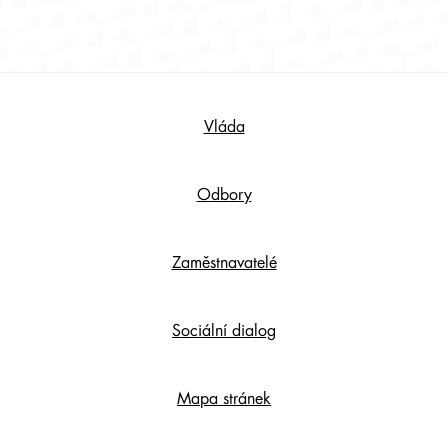
Footer
Vláda
Content
Odbory
Zaměstnavatelé
Sociální dialog
Mapa stránek