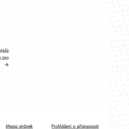
přidá
y pro
!
Mapa stránek
Prohlášení o přístupnosti