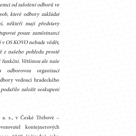
emci od založení odborů ve
ob, které odbory zakládat
í, někteří mají představy
stupovat pouze zaměstnanci
ví v OS KOVO nebude vědět,
ž z našeho pohledu prostě
š funkční. Většinou ale naše
 odborovou organizaci
 odbory vedoucí hradeckého
odařilo založit seskupení
a. s., v České Třebové –
ozovatel kontejnerových