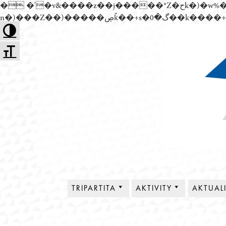
� �'�v&����z��j�����*Z�حk�)�w%�׬��Z��)��,���jwez�a��گ�0��k����+Z� \�{^��溙
Přejít
Toggle High Contrast
k
Toggle Font size
obsahu
webu
Tripartita
TRIPARTITA
AKTIVITY
AKTUAL
O NÁS
PLENÁRNÍ SCHŮZE