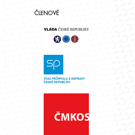
Postranní
ČLENOVÉ
panel