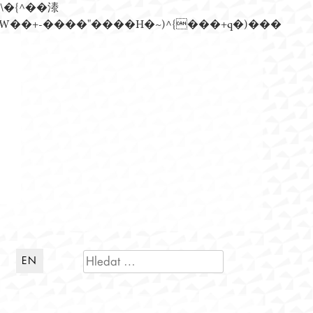
n�)���Z��)�����ڝǩ��+s�گ�0��k����+Z� \�{^���鞳����܆)]� hrW���i���朅��zƬ~'ߊW��+-����"����H�~)^{���+q�)���
VYHLEDÁVÁNÍ
EN