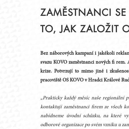
STATUT
PŘEDSEDNICTVO
ZAMĚSTNANCI SE S
JEDNACÍ ŘÁD
PRACOVNÍ TÝMY
ČLENOVÉ
KRAJSKÉ RADY
TO, JAK ZALOŽIT
ZAHRANIČNÍ PARTNEŘI
ZÁZNAMY Z JEDNÁN
PODPORA DIALOGU
Bez náborových kampaní i jakékoli rekla
svazu KOVO zaměstnanci nových fi rem. A
krize. Potvrzují to mimo jiné i zkušeno
pracoviště OS KOVO v Hradci Králové Rud
„Prakticky každý měsíc naše regionální p
kontaktují zaměstnanci firem ze všech k
nabídneme úvodní schůzku, na které vy
odborové organizace po svém vzniku u zamě