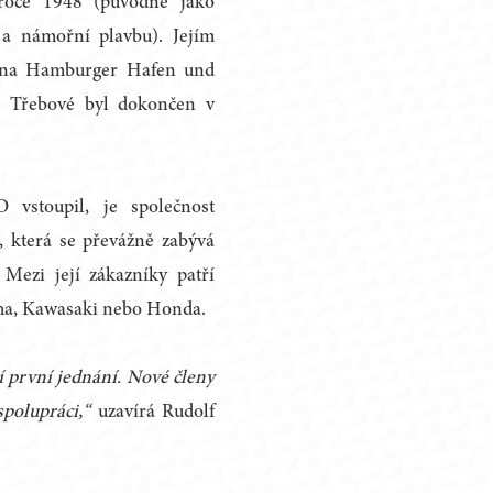
 roce 1948 (původně jako
í a námořní plavbu). Jejím
pina Hamburger Hafen und
ké Třebové byl dokončen v
vstoupil, je společnost
, která se převážně zabývá
Mezi její zákazníky patří
ha, Kawasaki nebo Honda.
 první jednání. Nové členy
polupráci,“
uzavírá Rudolf