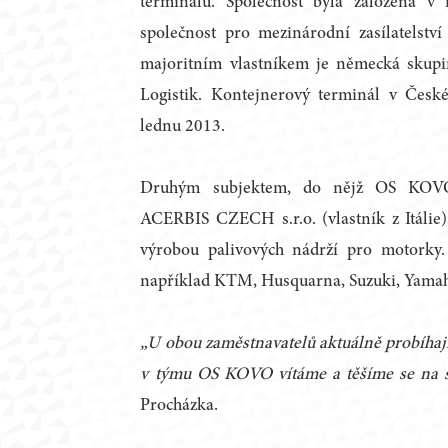
terminálů. Společnost byla založena v
společnost pro mezinárodní zasílatelstv
majoritním vlastníkem je německá sku
Logistik. Kontejnerový terminál v Čes
lednu 2013.
Druhým subjektem, do nějž OS KOVO 
ACERBIS CZECH s.r.o. (vlastník z Itálie)
výrobou palivových nádrží pro motorky. 
například KTM, Husquarna, Suzuki, Yama
„U obou zaměstnavatelů aktuálně probíhají
v týmu OS KOVO vítáme a těšíme se na s
Procházka.