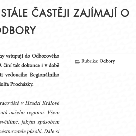
TÁLE ČASTĚJI ZAJÍMAJÍ O
 ODBORY
Í
my vstupují do Odborového
Rubrika:
Odbory
 činí tak dokonce i v době
sti vedoucího Regionálního
olfa Procházky.
racoviště v Hradci Králové
outů našeho regionu. Všem
světlíme, jakým způsobem
stnavatele působí. Dále si