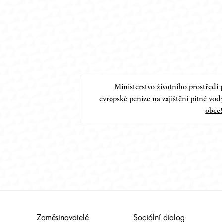
Ministerstvo životního prostředí 
evropské peníze na zajištění pitné vod
obce
Zaměstnavatelé
Sociální dialog