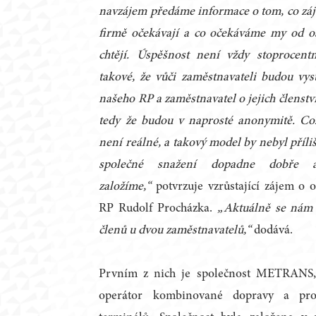
navzájem předáme informace o tom, co záj
firmě očekávají a co očekáváme my od os
chtějí. Úspěšnost není vždy stoprocentn
takové, že vůči zaměstnavateli budou vy
našeho RP a zaměstnavatel o jejich členst
tedy že budou v naprosté anonymitě. Co
není reálné, a takový model by nebyl příli
společné snažení dopadne dobře a
založíme,“
potvrzuje vzrůstající zájem o
RP Rudolf Procházka.
„Aktuálně se nám p
členů u dvou zaměstnavatelů,“
dodává.
Prvním z nich je společnost METRANS, 
operátor kombinované dopravy a prov