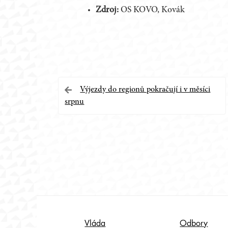
Zdroj:
OS KOVO, Kovák
Navigace
Výjezdy do regionů pokračují i v měsíci
srpnu
pro
příspěvek
Footer
Vláda
Odbory