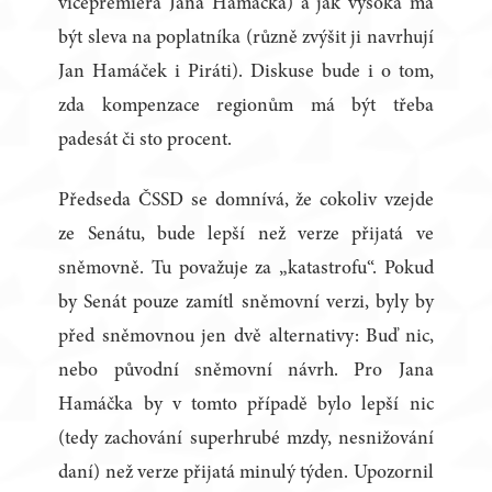
vicepremiéra Jana Hamáčka) a jak vysoká má
být sleva na poplatníka (různě zvýšit ji navrhují
Jan Hamáček i Piráti). Diskuse bude i o tom,
zda kompenzace regionům má být třeba
padesát či sto procent.
Předseda ČSSD se domnívá, že cokoliv vzejde
ze Senátu, bude lepší než verze přijatá ve
sněmovně. Tu považuje za „katastrofu“. Pokud
by Senát pouze zamítl sněmovní verzi, byly by
před sněmovnou jen dvě alternativy: Buď nic,
nebo původní sněmovní návrh. Pro Jana
Hamáčka by v tomto případě bylo lepší nic
(tedy zachování superhrubé mzdy, nesnižování
daní) než verze přijatá minulý týden. Upozornil