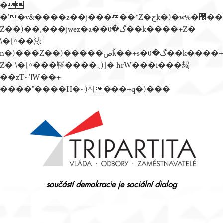
�
�'�v&����z��j�����*Z�حk�)�w%�׬��
Z��)��,���jwez�a��گ�0��k����+Z�
\�{^��溙
n�)���Z��)�����ڝǩ��+s�گ�0��k����+
Z� \�{^���鞳����܆)]� hrW���i���朅
��zƬ~'ߊW��+-
����"����H�~)^{���+q�)���
Přejít
k
obsahu
webu
součástí demokracie je sociální dialog
Tripartita