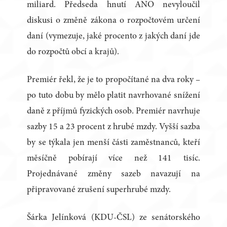
miliard. Předseda hnutí ANO nevyloučil
diskusi o změně zákona o rozpočtovém určení
daní (vymezuje, jaké procento z jakých daní jde
do rozpočtů obcí a krajů).
Premiér řekl, že je to propočítané na dva roky –
po tuto dobu by mělo platit navrhované snížení
daně z příjmů fyzických osob. Premiér navrhuje
sazby 15 a 23 procent z hrubé mzdy. Vyšší sazba
by se týkala jen menší části zaměstnanců, kteří
měsíčně pobírají více než 141 tisíc.
Projednávané změny sazeb navazují na
připravované zrušení superhrubé mzdy.
Šárka Jelínková (KDU-ČSL) ze senátorského