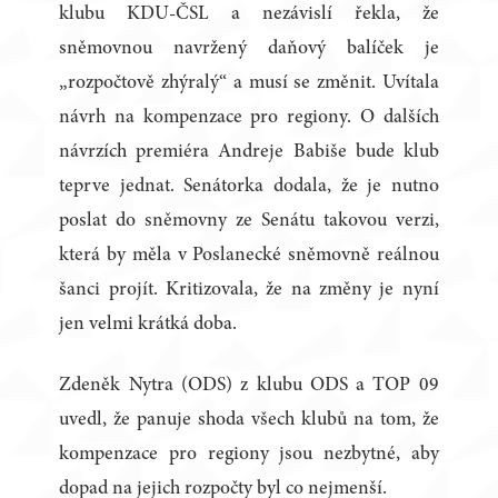
klubu KDU-ČSL a nezávislí řekla, že
sněmovnou navržený daňový balíček je
„rozpočtově zhýralý“ a musí se změnit. Uvítala
návrh na kompenzace pro regiony. O dalších
návrzích premiéra Andreje Babiše bude klub
teprve jednat. Senátorka dodala, že je nutno
poslat do sněmovny ze Senátu takovou verzi,
která by měla v Poslanecké sněmovně reálnou
šanci projít. Kritizovala, že na změny je nyní
jen velmi krátká doba.
Zdeněk Nytra (ODS) z klubu ODS a TOP 09
uvedl, že panuje shoda všech klubů na tom, že
kompenzace pro regiony jsou nezbytné, aby
dopad na jejich rozpočty byl co nejmenší.