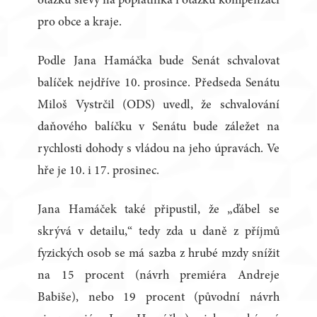
otázku slevy na poplatníka i otázku kompenzací
pro obce a kraje.
Podle Jana Hamáčka bude Senát schvalovat
balíček nejdříve 10. prosince. Předseda Senátu
Miloš Vystrčil (ODS) uvedl, že schvalování
daňového balíčku v Senátu bude záležet na
rychlosti dohody s vládou na jeho úpravách. Ve
hře je 10. i 17. prosinec.
Jana Hamáček také připustil, že „ďábel se
skrývá v detailu,“ tedy zda u daně z příjmů
fyzických osob se má sazba z hrubé mzdy snížit
na 15 procent (návrh premiéra Andreje
Babiše), nebo 19 procent (původní návrh