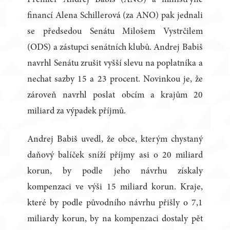
Premiér Andrej Babiš (ANO) a ministryně
financí Alena Schillerová (za ANO) pak jednali
se předsedou Senátu Milošem Vystrčilem
(ODS) a zástupci senátních klubů. Andrej Babiš
navrhl Senátu zrušit vyšší slevu na poplatníka a
nechat sazby 15 a 23 procent. Novinkou je, že
zároveň navrhl poslat obcím a krajům 20
miliard za výpadek příjmů.
Andrej Babiš uvedl, že obce, kterým chystaný
daňový balíček sníží příjmy asi o 20 miliard
korun, by podle jeho návrhu získaly
kompenzaci ve výši 15 miliard korun. Kraje,
které by podle původního návrhu přišly o 7,1
miliardy korun, by na kompenzaci dostaly pět