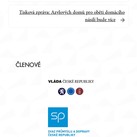
pro
příspěvek
Tisková zpráva: Azylových domů pro oběti domácího
násilí bude více
Postranní
ČLENOVÉ
panel