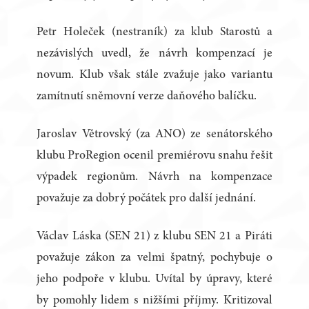
Petr Holeček (nestraník) za klub Starostů a
nezávislých uvedl, že návrh kompenzací je
novum. Klub však stále zvažuje jako variantu
zamítnutí sněmovní verze daňového balíčku.
Jaroslav Větrovský (za ANO) ze senátorského
klubu ProRegion ocenil premiérovu snahu řešit
výpadek regionům. Návrh na kompenzace
považuje za dobrý počátek pro další jednání.
Václav Láska (SEN 21) z klubu SEN 21 a Piráti
považuje zákon za velmi špatný, pochybuje o
jeho podpoře v klubu. Uvítal by úpravy, které
by pomohly lidem s nižšími příjmy. Kritizoval