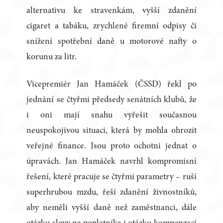
alternativu ke stravenkám, vyšší zdanění
cigaret a tabáku, zrychlené firemní odpisy či
snížení spotřební daně u motorové nafty o
korunu za litr.
Vicepremiér Jan Hamáček (ČSSD) řekl po
jednání se čtyřmi předsedy senátních klubů, že
i oni mají snahu vyřešit současnou
neuspokojivou situaci, která by mohla ohrozit
veřejné finance. Jsou proto ochotni jednat o
úpravách. Jan Hamáček navrhl kompromisní
řešení, které pracuje se čtyřmi parametry – ruší
superhrubou mzdu, řeší zdanění živnostníků,
aby neměli vyšší daně než zaměstnanci, dále