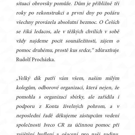
situaci obrovsky pomůže. Dům je přibližně tři
roky po rekonstrukci a první dny po požáru
všechny provázela absolutní bezmoc. O Češích
se říká ledacos, ale v těžkých chvílích v sobě
vždy najdeme pocit sounáležitosti, zájem o
pomoc druhému, prostě kus srdce,“
zdůrazňuje
Rudolf Procházka.
„Velký dík patří vám všem, našim milým
kolegům, odborové organizaci, která nejen, že
pomohla s organizací sbírky, ale zařídila i
podporu z Konta živelných pohrom, a v
neposlední řadě děkujeme zástupcům vedení
společnosti Iveco CR za účinnou pomoc při
zajištění bydlení a ošacení pro naši rodinu.