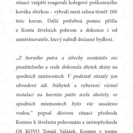
situaci vzápětí reagovali kolegové poškozeného
kováka sbírkou – vybrali mezi sebou téměř 200
tisíc korun. Další potřebná pomoc přišla
z Konta živelních pohrom a dokonce i od
zaměstnavatele, který nabídl dočasné bydlení.
„Z horního patra a střechy nezůstalo nic
použitelného a voda dokonala zbytek zkázy na
spodních místnostech. V podstatě zůstaly jen
obvodové zdi. Nábytek a vybavení včetně
instalací na horním patře zcela shořely, ve
spodních místnostech bylo vše zasaženo
vodou,“
popsal děsivou situaci předseda
Komise k živelním pohromám a místopředseda
OS KOVO Tomáš Valášek. Komise v tomto