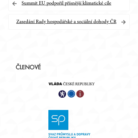
Navigace
Summit EU podpořil přísnější klimatické cíle
pro
Zasedání Rady hospodářské a sociální dohody ČR
příspěvek
Postranní
ČLENOVÉ
panel