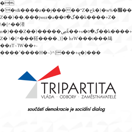
�
�'�v&����z��j�����*Z�حk�)�w%�׬��
Z��)��,���jwez�a��گ�0��k����+Z�
\�{^��溙
n�)���Z��)�����ڝǩ��+s�گ�0��k����+
Z� \�{^���鞳����܆)]� hrW���i���朅
��zƬ~'ߊW��+-
����"����H�~)^{���+q�)���
Přejít
k
obsahu
webu
součástí demokracie je sociální dialog
Tripartita