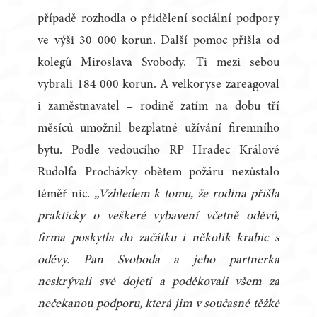
případě rozhodla o přidělení sociální podpory
ve výši 30 000 korun. Další pomoc přišla od
kolegů Miroslava Svobody. Ti mezi sebou
vybrali 184 000 korun. A velkoryse zareagoval
i zaměstnavatel – rodině zatím na dobu tří
měsíců umožnil bezplatné užívání firemního
bytu. Podle vedoucího RP Hradec Králové
Rudolfa Procházky obětem požáru nezůstalo
téměř nic.
„Vzhledem k tomu, že rodina přišla
prakticky o veškeré vybavení včetně oděvů,
firma poskytla do začátku i několik krabic s
oděvy. Pan Svoboda a jeho partnerka
neskrývali své dojetí a poděkovali všem za
nečekanou podporu, která jim v současné těžké