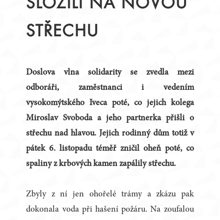
SLOŽILI NA NOVOU
STŘECHU
Doslova vlna solidarity se zvedla mezi
odboráři, zaměstnanci i vedením
vysokomýtského Iveca poté, co jejich kolega
Miroslav Svoboda a jeho partnerka přišli o
střechu nad hlavou. Jejich rodinný dům totiž v
pátek 6. listopadu téměř zničil oheň poté, co
spaliny z krbových kamen zapálily střechu.
Zbyly z ní jen ohořelé trámy a zkázu pak
dokonala voda při hašení požáru. Na zoufalou