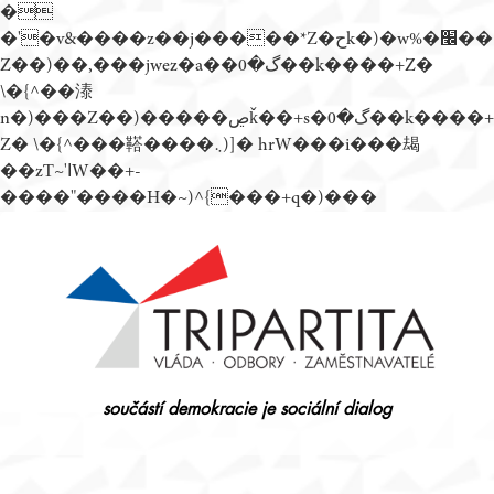
�
�'�v&����z��j�����*Z�حk�)�w%�׬��
Z��)��,���jwez�a��گ�0��k����+Z�
\�{^��溙
n�)���Z��)�����ڝǩ��+s�گ�0��k����+
Z� \�{^���鞳����܆)]� hrW���i���朅
��zƬ~'ߊW��+-
����"����H�~)^{���+q�)���
Přejít
k
obsahu
webu
součástí demokracie je sociální dialog
Tripartita