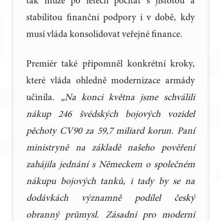
tak může po letech počítat s jistotou a
stabilitou finanční podpory i v době, kdy
musí vláda konsolidovat veřejné finance.
Premiér také připomněl konkrétní kroky,
které vláda ohledně modernizace armády
učinila.
„Na konci května jsme schválili
nákup 246 švédských bojových vozidel
pěchoty CV90 za 59,7 miliard korun. Paní
ministryně na základě našeho pověření
zahájila jednání s Německem o společném
nákupu bojových tanků, i tady by se na
dodávkách významně podílel český
obranný průmysl. Zásadní pro moderní