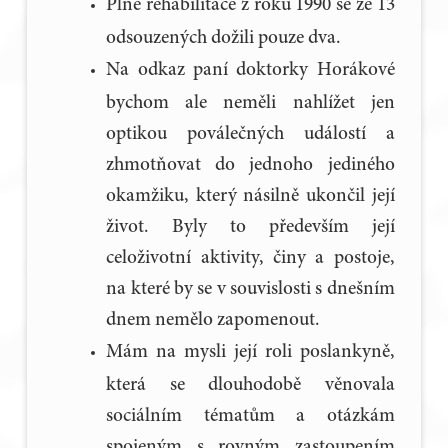
Plné rehabilitace z roku 1990 se ze 13
odsouzených dožili pouze dva.
Na odkaz paní doktorky Horákové
bychom ale neměli nahlížet jen
optikou poválečných událostí a
zhmotňovat do jednoho jediného
okamžiku, který násilně ukončil její
život. Byly to především její
celoživotní aktivity, činy a postoje,
na které by se v souvislosti s dnešním
dnem nemělo zapomenout.
Mám na mysli její roli poslankyně,
která se dlouhodobě věnovala
sociálním tématům a otázkám
spojeným s rovným zastoupením