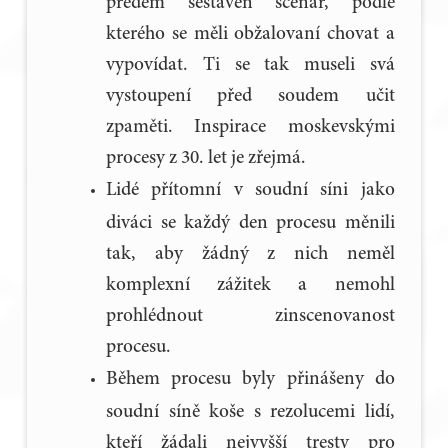
předem sestaven scénář, podle
kterého se měli obžalovaní chovat a
vypovídat. Ti se tak museli svá
vystoupení před soudem učit
zpaměti. Inspirace moskevskými
procesy z 30. let je zřejmá.
Lidé přítomní v soudní síni jako
diváci se každý den procesu měnili
tak, aby žádný z nich neměl
komplexní zážitek a nemohl
prohlédnout zinscenovanost
procesu.
Během procesu byly přinášeny do
soudní síně koše s rezolucemi lidí,
kteří žádali nejvyšší tresty pro