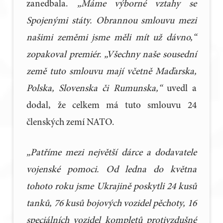
zanedbala.
„Máme výborné vztahy se
Spojenými státy. Obrannou smlouvu mezi
našimi zeměmi jsme měli mít už dávno,“
zopakoval premiér. „Všechny naše sousední
země tuto smlouvu mají včetně Maďarska,
Polska, Slovenska či Rumunska,“
uvedl a
dodal, že celkem má tuto smlouvu 24
členských zemí NATO.
„Patříme mezi největší dárce a dodavatele
vojenské pomoci. Od ledna do května
tohoto roku jsme Ukrajině poskytli 24 kusů
tanků, 76 kusů bojových vozidel pěchoty, 16
speciálních vozidel kompletů protivzdušné