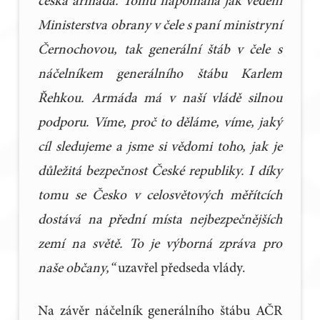
česká armáda. Tomu napomáhá jak vedení
Ministerstva obrany v čele s paní ministryní
Černochovou, tak generální štáb v čele s
náčelníkem generálního štábu Karlem
Řehkou. Armáda má v naší vládě silnou
podporu. Víme, proč to děláme, víme, jaký
cíl sledujeme a jsme si vědomi toho, jak je
důležitá bezpečnost České republiky. I díky
tomu se Česko v celosvětových měřítcích
dostává na přední místa nejbezpečnějších
zemí na světě. To je výborná zpráva pro
naše občany,“
uzavřel předseda vlády.
Na závěr náčelník generálního štábu AČR