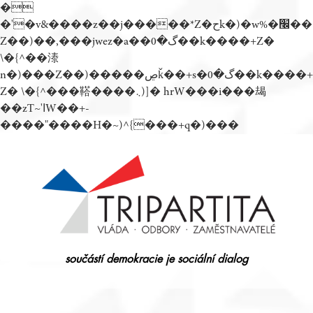
�
�'�v&����z��j�����*Z�حk�)�w%�׬��
Z��)��,���jwez�a��گ�0��k����+Z�
\�{^��溙
n�)���Z��)�����ڝǩ��+s�گ�0��k����+
Z� \�{^���鞳����܆)]� hrW���i���朅
��zƬ~'ߊW��+-
����"����H�~)^{���+q�)���
Přejít
k
obsahu
webu
součástí demokracie je sociální dialog
Tripartita