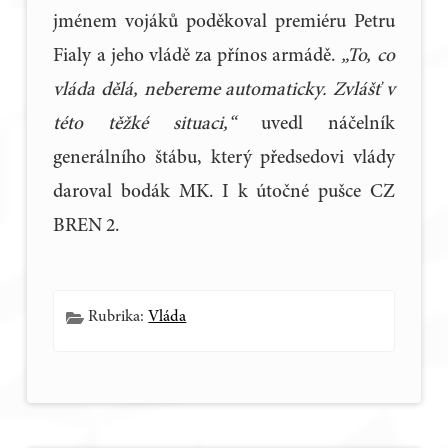
jménem vojáků poděkoval premiéru Petru
Fialy a jeho vládě za přínos armádě.
„To, co
vláda dělá, nebereme automaticky. Zvlášť v
této těžké situaci,“
uvedl náčelník
generálního štábu, který předsedovi vlády
daroval bodák MK. I k útočné pušce CZ
BREN 2.
Rubrika:
Vláda