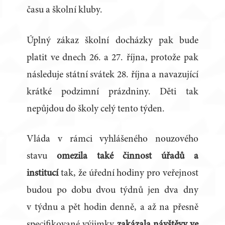
času a školní kluby.
Úplný zákaz školní docházky pak bude
platit ve dnech 26. a 27. října, protože pak
následuje státní svátek 28. října a navazující
krátké podzimní prázdniny. Děti tak
nepůjdou do školy celý tento týden.
Vláda v rámci vyhlášeného nouzového
stavu
omezila také činnost úřadů a
institucí
tak, že úřední hodiny pro veřejnost
budou po dobu dvou týdnů jen dva dny
v týdnu a pět hodin denně, a až na přesně
specifikované výjimky
zakázala návštěvy ve