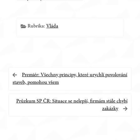
Rubrika:
Vláda
Navigace
Premiér: Všechny principy, které urychlí povolování
staveb, pomohou všem
pro
příspěvek
Průzkum SP ČR: Situace se nelepší, firmám stále chybí
zakázky