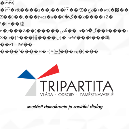
�
�'�v&����z��j�����*Z�حk�)�w%�׬��
Z��)��,���jwez�a��گ�0��k����+Z�
\�{^��溙
n�)���Z��)�����ڝǩ��+s�گ�0��k����+
Z� \�{^���鞳����܆)]� hrW���i���朅
��zƬ~'ߊW��+-
����"����H�~)^{���+q�)���
Přejít
k
obsahu
webu
součástí demokracie je sociální dialog
Tripartita