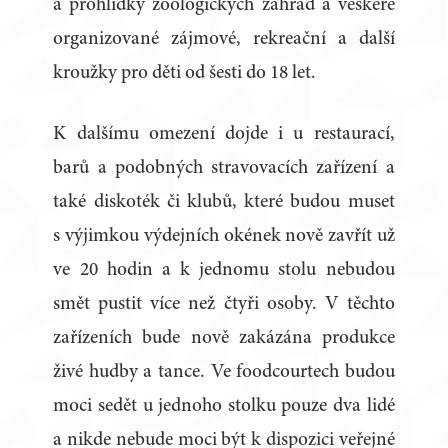
a prohlídky zoologických zahrad a veškeré
organizované zájmové, rekreační a další
kroužky pro děti od šesti do 18 let.
K dalšímu omezení dojde i u restaurací,
barů a podobných stravovacích zařízení a
také diskoték či klubů, které budou muset
s výjimkou výdejních okének nově zavřít už
ve 20 hodin a k jednomu stolu nebudou
smět pustit více než čtyři osoby. V těchto
zařízeních bude nově zakázána produkce
živé hudby a tance. Ve foodcourtech budou
moci sedět u jednoho stolku pouze dva lidé
a nikde nebude moci být k dispozici veřejné