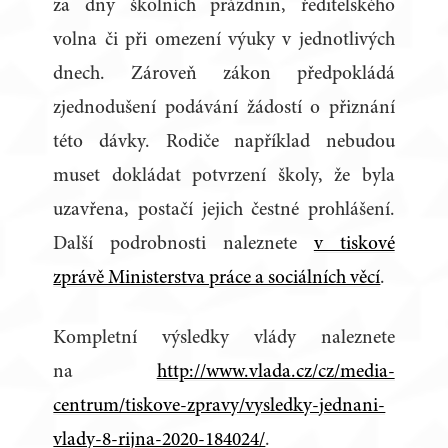
za dny školních prázdnin, ředitelského
volna či při omezení výuky v jednotlivých
dnech. Zároveň zákon předpokládá
zjednodušení podávání žádostí o přiznání
této dávky. Rodiče například nebudou
muset dokládat potvrzení školy, že byla
uzavřena, postačí jejich čestné prohlášení.
Další podrobnosti naleznete
v tiskové
zprávě Ministerstva práce a sociálních věcí
.
Kompletní výsledky vlády naleznete
na
http://www.vlada.cz/cz/media-
centrum/tiskove-zpravy/vysledky-jednani-
vlady-8-rijna-2020-184024/
.