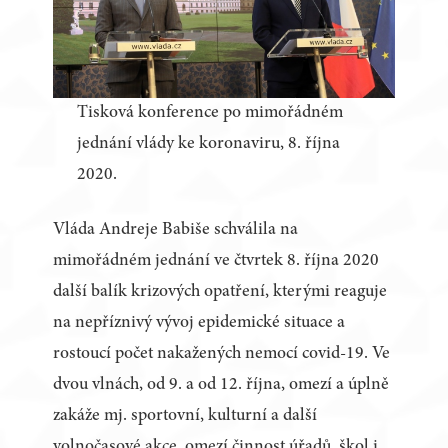
Tisková konference po mimořádném
jednání vlády ke koronaviru, 8. října
2020.
Vláda Andreje Babiše schválila na
mimořádném jednání ve čtvrtek 8. října 2020
další balík krizových opatření, kterými reaguje
na nepříznivý vývoj epidemické situace a
rostoucí počet nakažených nemocí covid-19. Ve
dvou vlnách, od 9. a od 12. října, omezí a úplně
zakáže mj. sportovní, kulturní a další
volnočasové akce, omezí činnost úřadů, škol i