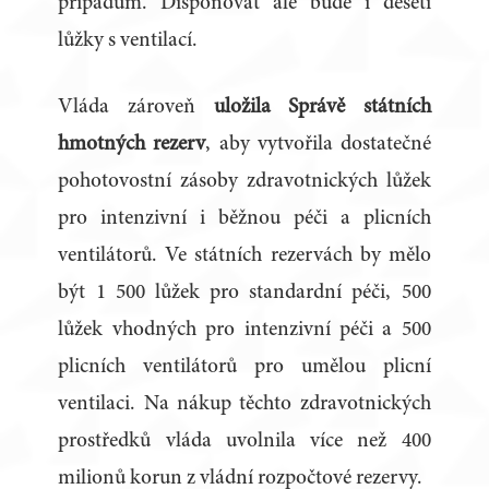
případům. Disponovat ale bude i deseti
lůžky s ventilací.
Vláda zároveň
uložila Správě státních
hmotných rezerv
, aby vytvořila dostatečné
pohotovostní zásoby zdravotnických lůžek
pro intenzivní i běžnou péči a plicních
ventilátorů. Ve státních rezervách by mělo
být 1 500 lůžek pro standardní péči, 500
lůžek vhodných pro intenzivní péči a 500
plicních ventilátorů pro umělou plicní
ventilaci. Na nákup těchto zdravotnických
prostředků vláda uvolnila více než 400
milionů korun z vládní rozpočtové rezervy.