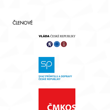
Postranní
ČLENOVÉ
panel