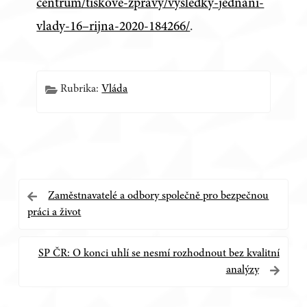
centrum/tiskove-zpravy/vysledky-jednani-
vlady-16–rijna-2020-184266/
.
Rubrika:
Vláda
Navigace
Zaměstnavatelé a odbory společně pro bezpečnou
práci a život
pro
příspěvek
SP ČR: O konci uhlí se nesmí rozhodnout bez kvalitní
analýzy