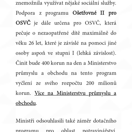
znemožnila využívat nějaké sociální služby.
Podpora z programu
Ošetřovné II pro
OSVČ
je dále určena pro OSVČ, která
pečuje o nezaopatřené dítě maximálně do
věku 26 let, které je závislé na pomoci jiné
osoby aspoň ve stupni I (lehká závislost).
Činit bude 400 korun na den a Ministerstvo
průmyslu a obchodu na tento program
vyčlení ze svého rozpočtu 200 milionů
korun.
Více na Ministerstvu průmyslu a
obchodu
.
Ministři odsouhlasili také záměr dotačního
programu pro oblast potravinářství.