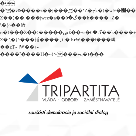
�
�'�v&����z��j�����*Z�حk�)�w%�׬��
Z��)��,���jwez�a��گ�0��k����+Z�
\�{^��溙
n�)���Z��)�����ڝǩ��+s�گ�0��k����+
Z� \�{^���鞳����܆)]� hrW���i���朅
��zƬ~'ߊW��+-
����"����H�~)^{���+q�)���
Přejít
k
obsahu
webu
součástí demokracie je sociální dialog
Tripartita