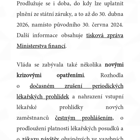
Prodlužuje se i doba, do kdy lze uplatnit
plnění ze státní záruky, a to až do 30. dubna
2026, namísto původního 30. června 2024.
Další informace obsahuje
tisková zpráva
Ministerstva financí
.
Vláda se zabývala také několika
novými
krizovými opatřeními
. Rozhodla
o
dočasném zrušení periodických
lékařských prohlídek
a nahrazení vstupní
lékařské prohlídky nových
zaměstnanců
čestným prohlášením
, o
prodloužení platnosti lékařských posudků a
o
zákazu návštěv
obviněných ve vazebních