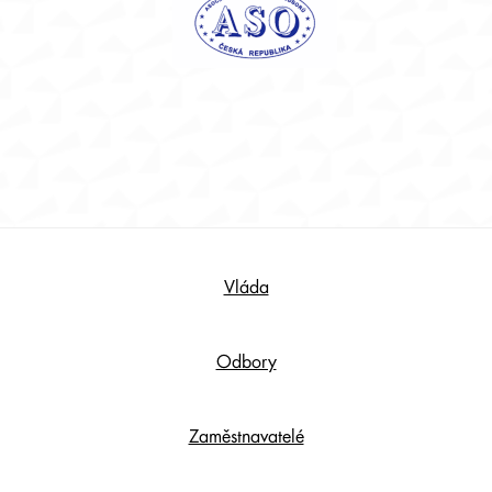
Footer
Vláda
Content
Odbory
Zaměstnavatelé