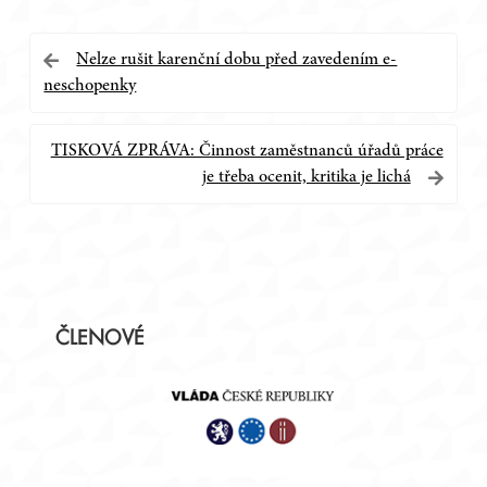
Navigace
Nelze rušit karenční dobu před zavedením e-
neschopenky
pro
příspěvek
TISKOVÁ ZPRÁVA: Činnost zaměstnanců úřadů práce
je třeba ocenit, kritika je lichá
Postranní
ČLENOVÉ
panel