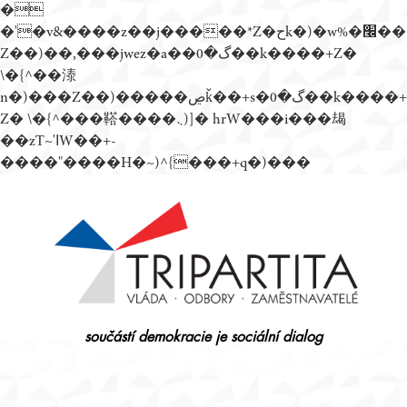
�
�'�v&����z��j�����*Z�حk�)�w%�׬��
Z��)��,���jwez�a��گ�0��k����+Z�
\�{^��溙
n�)���Z��)�����ڝǩ��+s�گ�0��k����+
Z� \�{^���鞳����܆)]� hrW���i���朅
��zƬ~'ߊW��+-
����"����H�~)^{���+q�)���
Přejít
k
obsahu
webu
součástí demokracie je sociální dialog
Tripartita