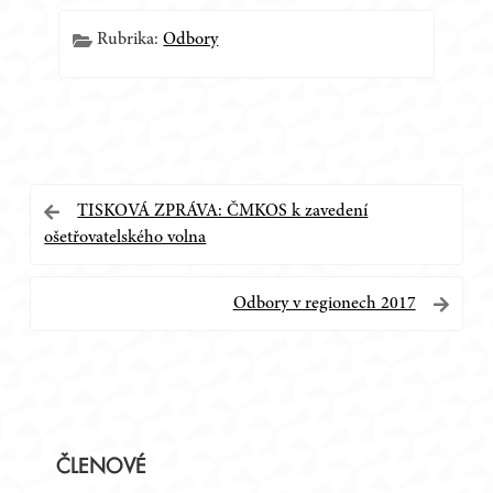
Rubrika:
Odbory
Navigace
TISKOVÁ ZPRÁVA: ČMKOS k zavedení
ošetřovatelského volna
pro
příspěvek
Odbory v regionech 2017
Postranní
ČLENOVÉ
panel