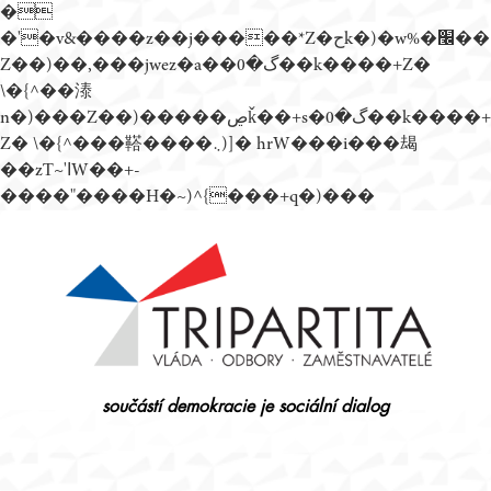
�
�'�v&����z��j�����*Z�حk�)�w%�׬��
Z��)��,���jwez�a��گ�0��k����+Z�
\�{^��溙
n�)���Z��)�����ڝǩ��+s�گ�0��k����+
Z� \�{^���鞳����܆)]� hrW���i���朅
��zƬ~'ߊW��+-
����"����H�~)^{���+q�)���
Přejít
k
obsahu
webu
součástí demokracie je sociální dialog
Tripartita