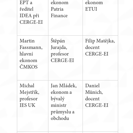
EPT a
ekonom
ekonom
ředitel
Patria
ETUI
IDEA při
Finance
CERGE-EI
Martin
Štěpán
Filip Matějka,
Fassmann,
Jurajda,
docent
hlavní
profesor
CERGE-EI
ekonom
CERGE-EI
ČMKOS
Michal
Jan Mládek,
Daniel
Mejstřík,
ekonom a
Münich,
profesor
bývalý
docent
IES UK
ministr
CERGE-EI
průmyslu a
obchodu