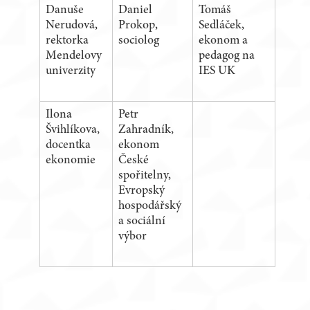
Danuše
Daniel
Tomáš
Nerudová,
Prokop,
Sedláček,
rektorka
sociolog
ekonom a
Mendelovy
pedagog na
univerzity
IES UK
Ilona
Petr
Švihlíkova,
Zahradník,
docentka
ekonom
ekonomie
České
spořitelny,
Evropský
hospodářský
a sociální
výbor