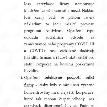
loss carryback firmy nemotivuje
k udržení zaměstnanosti a mezd. Náklad
loss carry back se přitom rovná
nákladům za řadu měsíců provozu
programů Antivirus. Opatření typu
odkladu sociálních odvodů za
zaměstnance nebo programy COVID III
a COVID+ zase efektivně dodávají
likviditu firmám s řádově nižší zátěží pro
státní rozpočet na korunu poskytnuté
likvidity.
Opatření
selektivně podpoří velké
– zisky byly v minulosti výrazně
firmy
koncentrovány mezi největší korporace,
které tak mohou čerpat výhody loss
carryback disproporčně více. Podporu