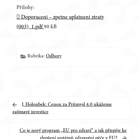
Přílohy:
Doporuceni – zpetne uplatneni ztraty
(003)_1.pdf
90 kB
Rubrika:
Odbory
Navigace
J. Holoubek: Cenou za Průmysl 4.0 ukážeme
zajímavé investice
pro
příspěvek
Co je nový program „EU pro zdraví“ a jak přispěje ke
zlepšení systémů zdravotní péče v EU?