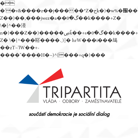
�
�'�v&����z��j�����*Z�حk�)�w%�׬��
Z��)��,���jwez�a��گ�0��k����+Z�
\�{^��溙
n�)���Z��)�����ڝǩ��+s�گ�0��k����+
Z� \�{^���鞳����܆)]� hrW���i���朅
��zƬ~'ߊW��+-
����"����H�~)^{���+q�)���
Přejít
k
obsahu
webu
součástí demokracie je sociální dialog
Tripartita