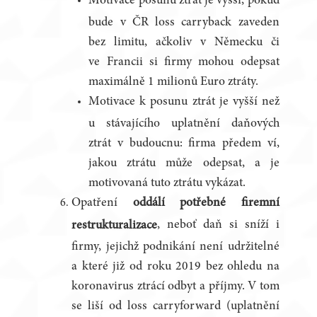
Motivace posunu ztrát je vyšší, pokud
bude v ČR loss carryback zaveden
bez limitu, ačkoliv v Německu či
ve Francii si firmy mohou odepsat
maximálně 1 milionů Euro ztráty.
Motivace k posunu ztrát je vyšší než
u stávajícího uplatnění daňových
ztrát v budoucnu: firma předem ví,
jakou ztrátu může odepsat, a je
motivovaná tuto ztrátu vykázat.
Opatření
oddálí potřebné firemní
, neboť daň si sníží i
restrukturalizace
firmy, jejichž podnikání není udržitelné
a které již od roku 2019 bez ohledu na
koronavirus ztrácí odbyt a příjmy. V tom
se liší od loss carryforward (uplatnění