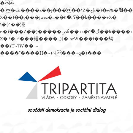
�
�'�v&����z��j�����*Z�حk�)�w%�׬��
Z��)��,���jwez�a��گ�0��k����+Z�
\�{^��溙
n�)���Z��)�����ڝǩ��+s�گ�0��k����+
Z� \�{^���鞳����܆)]� hrW���i���朅
��zƬ~'ߊW��+-
����"����H�~)^{���+q�)���
Přejít
k
obsahu
webu
součástí demokracie je sociální dialog
Tripartita