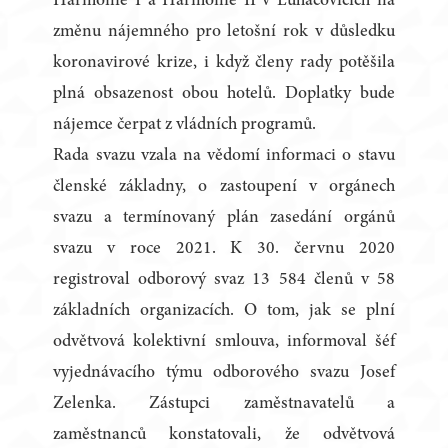
Harmonie I a Harmonie II v Luhačovicích na
změnu nájemného pro letošní rok v důsledku
koronavirové krize, i když členy rady potěšila
plná obsazenost obou hotelů. Doplatky bude
nájemce čerpat z vládních programů.
Rada svazu vzala na vědomí informaci o stavu
členské základny, o zastoupení v orgánech
svazu a termínovaný plán zasedání orgánů
svazu v roce 2021. K 30. červnu 2020
registroval odborový svaz 13 584 členů v 58
základních organizacích. O tom, jak se plní
odvětvová kolektivní smlouva, informoval šéf
vyjednávacího týmu odborového svazu Josef
Zelenka. Zástupci zaměstnavatelů a
zaměstnanců konstatovali, že odvětvová