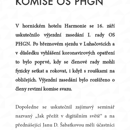
KOMISE OS PHGN
V hornickém hotelu Harmonie se 16. září
uskutečnilo výjezdní zasedání I. rady OS
PHGN. Po březnovém sjezdu v Luhačovicích a
v důsledku vyhlášení koronavirových opatření
to bylo poprvé, kdy se členové rady mohli
fyzicky setkat a rokovat, i když s rouškami na
obličejích. Výjezdní zasedání bylo rozšířeno o
členy revizní komise svazu.
Dopoledne se uskutečnil zajímavý seminář
nazvaný „Jak přežít v digitálním světě“ a na
přednášející Janu D. Šabatkovou měli účastníci