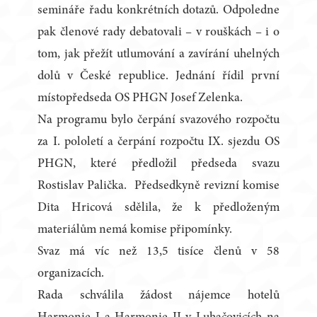
semináře řadu konkrétních dotazů. Odpoledne
pak členové rady debatovali – v rouškách – i o
tom, jak přežít utlumování a zavírání uhelných
dolů v České republice. Jednání řídil první
místopředseda OS PHGN Josef Zelenka.
Na programu bylo čerpání svazového rozpočtu
za I. pololetí a čerpání rozpočtu IX. sjezdu OS
PHGN, které předložil předseda svazu
Rostislav Palička. Předsedkyně revizní komise
Dita Hricová sdělila, že k předloženým
materiálům nemá komise připomínky.
Svaz má víc než 13,5 tisíce členů v 58
organizacích.
Rada schválila žádost nájemce hotelů