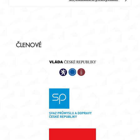
Postranní
ČLENOVÉ
panel