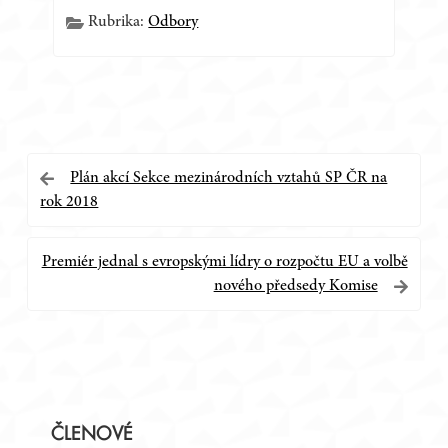
Rubrika:
Odbory
Navigace
Plán akcí Sekce mezinárodních vztahů SP ČR na
rok 2018
pro
příspěvek
Premiér jednal s evropskými lídry o rozpočtu EU a volbě
nového předsedy Komise
Postranní
ČLENOVÉ