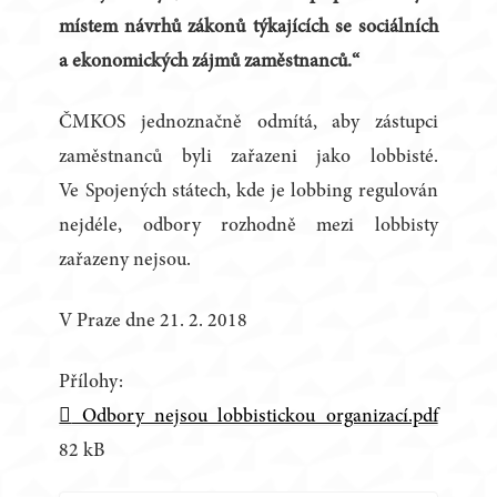
místem návrhů zákonů týkajících se sociálních
a ekonomických zájmů zaměstnanců.“
ČMKOS jednoznačně odmítá, aby zástupci
zaměstnanců byli zařazeni jako lobbisté.
Ve Spojených státech, kde je lobbing regulován
nejdéle, odbory rozhodně mezi lobbisty
zařazeny nejsou.
V Praze dne 21. 2. 2018
Přílohy:
Odbory nejsou lobbistickou organizací.pdf
82 kB