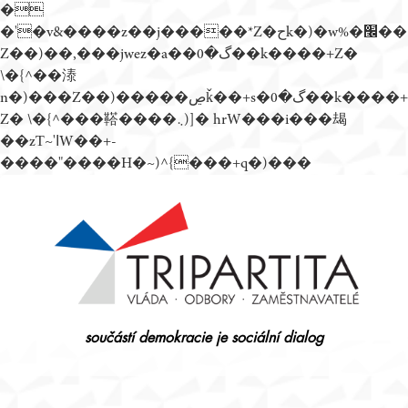
�
�'�v&����z��j�����*Z�حk�)�w%�׬��
Z��)��,���jwez�a��گ�0��k����+Z�
\�{^��溙
n�)���Z��)�����ڝǩ��+s�گ�0��k����+
Z� \�{^���鞳����܆)]� hrW���i���朅
��zƬ~'ߊW��+-
����"����H�~)^{���+q�)���
Přejít
k
obsahu
webu
součástí demokracie je sociální dialog
Tripartita