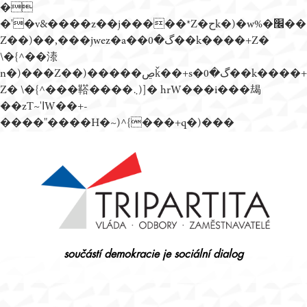
�
�'�v&����z��j�����*Z�حk�)�w%�׬��
Z��)��,���jwez�a��گ�0��k����+Z�
\�{^��溙
n�)���Z��)�����ڝǩ��+s�گ�0��k����+
Z� \�{^���鞳����܆)]� hrW���i���朅
��zƬ~'ߊW��+-
����"����H�~)^{���+q�)���
Přejít
k
obsahu
webu
součástí demokracie je sociální dialog
Tripartita