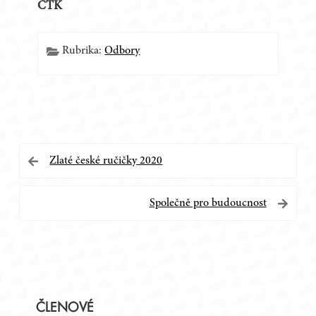
ČTK
Rubrika:
Odbory
Navigace
Zlaté české ručičky 2020
pro
Společně pro budoucnost
příspěvek
Postranní
ČLENOVÉ