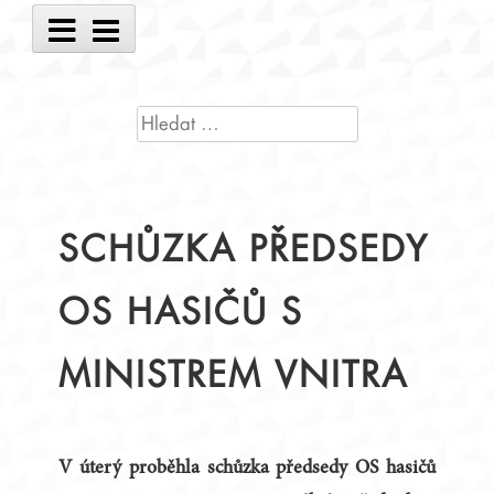
Main
Menu
VYHLEDÁVÁNÍ
SCHŮZKA PŘEDSEDY
OS HASIČŮ S
MINISTREM VNITRA
V úterý proběhla schůzka předsedy OS hasičů