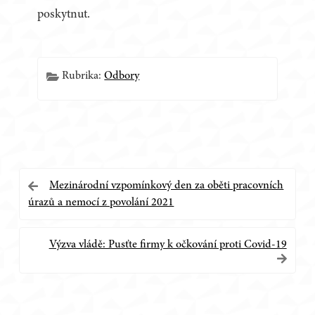
poskytnut.
Rubrika:
Odbory
Navigace
Mezinárodní vzpomínkový den za oběti pracovních
úrazů a nemocí z povolání 2021
pro
příspěvek
Výzva vládě: Pusťte firmy k očkování proti Covid-19