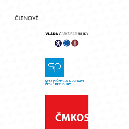
Postranní
ČLENOVÉ
panel