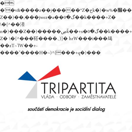
�
�'�v&����z��j�����*Z�حk�)�w%�׬��
Z��)��,���jwez�a��گ�0��k����+Z�
\�{^��溙
n�)���Z��)�����ڝǩ��+s�گ�0��k����+
Z� \�{^���鞳����܆)]� hrW���i���朅
��zƬ~'ߊW��+-
����"����H�~)^{���+q�)���
Přejít
k
obsahu
webu
součástí demokracie je sociální dialog
Tripartita