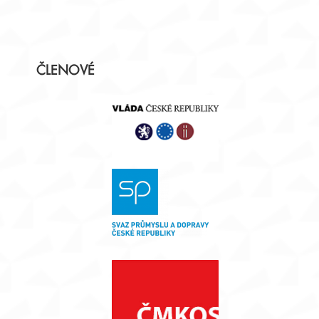
Postranní
ČLENOVÉ
panel