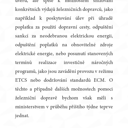
úvěrů, ale spíše k možnostem snižování
konkrétních výdajů železničních dopravců, jako
například k poskytování úlev při úhradě
poplatku za použití dopravní cesty, odpuštění
sankcí za neodebranou elektrickou energii,
odpuštění poplatků na obnovitelné zdroje
elektrické energie, nebo posunutí stanovených
termínů realizace investičně náročných
programů, jako jsou zavádění provozu v režimu
ETCS nebo dodržování standardů ECM. O
těchto a případně dalších možnostech pomoci
železniční dopravě bychom však měli s
ministerstvem v průběhu příštího týdne teprve
jednat.