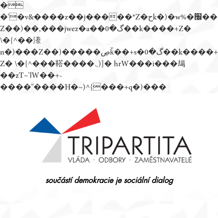
�
�'�v&����z��j�����*Z�حk�)�w%�׬��
Z��)��,���jwez�a��گ�0��k����+Z�
\�{^��溙
n�)���Z��)�����ڝǩ��+s�گ�0��k����+
Z� \�{^���鞳����܆)]� hrW���i���朅
��zƬ~'ߊW��+-
����"����H�~)^{���+q�)���
Přejít
k
obsahu
webu
součástí demokracie je sociální dialog
Tripartita