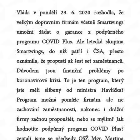
Vláda v pondělí 29. 6. 2020 rozhodla, že
velkým dopravním firmám včetně Smartwings
umožní žádat o garance z podpůrného
programu COVID Plus. Ale letecká skupina
Smartwings, do níž patří i ČSA, přesto
oznámila, že propustí až šest set zaměstnanců.
Důvodem jsou finanční problémy po
koronavirové krizi. To je ten program, který
jste měli slíbený od ministra Havlíčka?
Program možná pomůže firmám, ale ne
zachování zaměstnanosti, nakonec i drážní
firmy začnou propouštět, nebo se mýlím? Jak
hodnotíte podpůrný program COVID Plus?
zeptali jsme se předsedy OSŽ Mgr. Martina