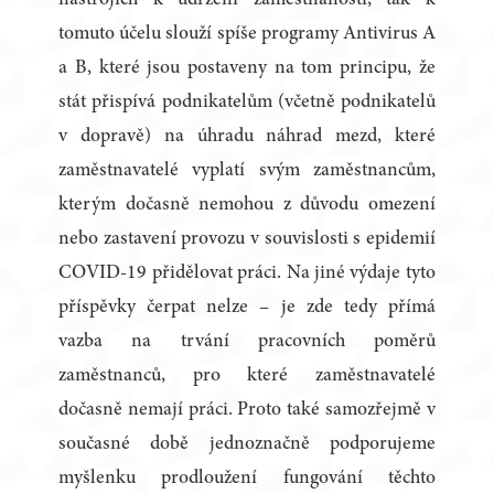
nástrojích k udržení zaměstnanosti, tak k
tomuto účelu slouží spíše programy Antivirus A
a B, které jsou postaveny na tom principu, že
stát přispívá podnikatelům (včetně podnikatelů
v dopravě) na úhradu náhrad mezd, které
zaměstnavatelé vyplatí svým zaměstnancům,
kterým dočasně nemohou z důvodu omezení
nebo zastavení provozu v souvislosti s epidemií
COVID-19 přidělovat práci. Na jiné výdaje tyto
příspěvky čerpat nelze – je zde tedy přímá
vazba na trvání pracovních poměrů
zaměstnanců, pro které zaměstnavatelé
dočasně nemají práci. Proto také samozřejmě v
současné době jednoznačně podporujeme
myšlenku prodloužení fungování těchto