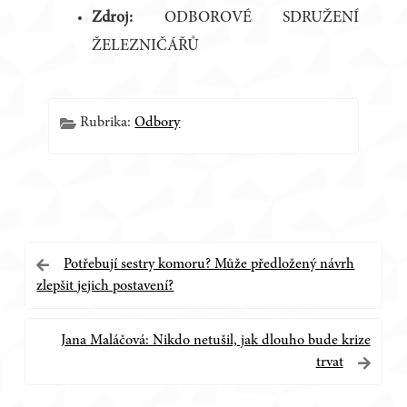
Zdroj:
ODBOROVÉ SDRUŽENÍ
ŽELEZNIČÁŘŮ
Rubrika:
Odbory
Navigace
Potřebují sestry komoru? Může předložený návrh
zlepšit jejich postavení?
pro
příspěvek
Jana Maláčová: Nikdo netušil, jak dlouho bude krize
trvat