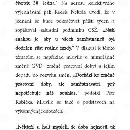
čtvrtek 30. ledna.“
Na adresu kolektivního
vyjednávání pak Radek Nekola uvedl, že v
jednání se bude pokračovat příští týden a
zopakoval základní podmínku OSŽ:
„Naší
snahou je, aby u všech zaměstnanců byl
dodržen růst reálné mzdy.“
V diskusi k těmto
tématům se například mluvilo o mimořádné
změně GVD (změně pracovní doby) a jejím
dopadu do rozvrhu směn.
„Dochází ke změně
pracovní doby, ale zaměstnavatel prý
nepotřebuje náš souhlas,“
podotkl Petr
Kubička. Mluvilo se také o podstavech na
výkonných jednotkách.
„Někteří si holt mysleli, že doba hojnosti už