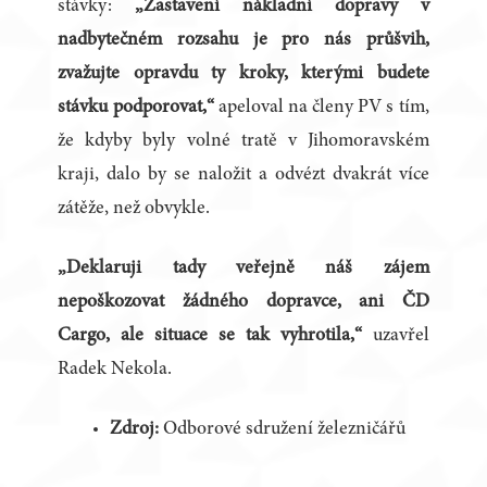
stávky:
„Zastavení nákladní dopravy v
nadbytečném rozsahu je pro nás průšvih,
zvažujte opravdu ty kroky, kterými budete
stávku podporovat,“
apeloval na členy PV s tím,
že kdyby byly volné tratě v Jihomoravském
kraji, dalo by se naložit a odvézt dvakrát více
zátěže, než obvykle.
„Deklaruji tady veřejně náš zájem
nepoškozovat žádného dopravce, ani ČD
Cargo, ale situace se tak vyhrotila,“
uzavřel
Radek Nekola.
Zdroj:
Odborové sdružení železničářů