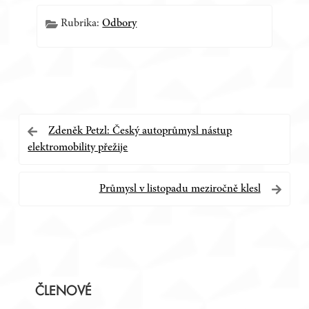
Rubrika:
Odbory
Navigace
Zdeněk Petzl: Český autoprůmysl nástup
elektromobility přežije
pro
příspěvek
Průmysl v listopadu meziročně klesl
Postranní
ČLENOVÉ
panel