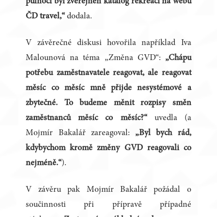
půlnoci byl zveřejněn katalog rekreaci na webu
ČD travel,“
dodala.
V závěrečné diskusi hovořila například Iva
Malounová na téma „Změna GVD“:
„Chápu
potřebu zaměstnavatele reagovat, ale reagovat
měsíc co měsíc mně přijde nesystémové a
zbytečné. To budeme měnit rozpisy směn
zaměstnanců měsíc co měsíc?“
uvedla (a
Mojmír Bakalář zareagoval:
„Byl bych rád,
kdybychom kromě změny GVD reagovali co
nejméně.“
).
V závěru pak Mojmír Bakalář požádal o
součinnosti při přípravě případné