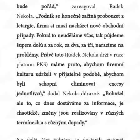
bude pořád,“
zareagoval Radek
Nekola.
„Podnik se konečně začíná probouzet z
letargie, firma si musí nacházet nové obchodní
případy. Pokud to neuděláme včas, tak půjdeme
šupem dolů a za rok, za dva, za tři, narazíme na
problémy. Právě toto
(Radek Nekola drží v ruce
platnou PKS)
máme proto, abychom firemní
kulturu udrželi v přijatelné podobě, abychom
byli schopni eliminovat excesy
jednotlivců,“
dodal Nekola důrazně.
„Bohužel
ale to, co dnes dostáváme za informace, je
chaotické, změny jsou realizovány v různých
termínech a s různými dopady.“