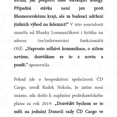
formu, jak podpořit naše stávkující kolegy.
Případná stávka není jen proti
Jihomoravskému kraji, ale za budoucí udržení
jízdních výhod na železnici!“
V této souvislosti
zazněla od Blanky Lomnančíkové i kritika na
adresu (ne)informování funkcionářů
OSŽ:
„Naprosto selhává komunikace, o ničem
nevíme, dozvídáme se to z novin a
pozdě,“
upozornila.
Pokud jde o hospodaření společnosti ČD
Cargo, uvedl Radek Nekola, že zatím není
známo, zda došlo k naplnění podnikatelského
plánu za rok 2019:
„Dozvědět bychom se to
měli na jednání Dozorčí rady ČD Cargo ve