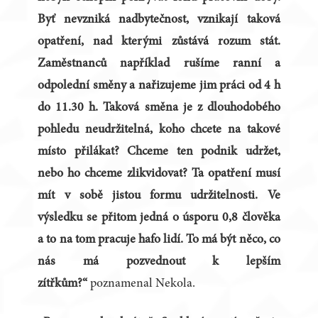
Byť nevzniká nadbytečnost, vznikají taková
opatření, nad kterými zůstává rozum stát.
Zaměstnanců například rušíme ranní a
odpolední směny a nařizujeme jim práci od 4 h
do 11.30 h. Taková směna je z dlouhodobého
pohledu neudržitelná, koho chcete na takové
místo přilákat? Chceme ten podnik udržet,
nebo ho chceme zlikvidovat? Ta opatření musí
mít v sobě jistou formu udržitelnosti. Ve
výsledku se přitom jedná o úsporu 0,8 člověka
a to na tom pracuje hafo lidí. To má být něco, co
nás má pozvednout k lepším
zítřkům?“
poznamenal Nekola.