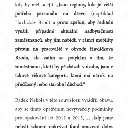
kdy by měl odejít.
„Jsou regiony, kde je větší
potřeba personálu na dřevo
(například
Havlíčkův Brod)
a proto apeluji, aby ředitelé
využili případné aktuální nadbytečnosti
zaměstnanců, aby jim nabídli v rámci mobility
přesun na pracoviště v obvodu Havlíčkova
Brodu, ale zatím se potýkám s tím, že
zaměstnanci, kteří by přicházeli v úvahu, jsou v
takové věkové kategorii, která má nárok na
předčasný nebo starobní důchod.“
Radek Nekola v této souvislosti vyjádřil obavu,
aby se tímto opatřením nevytvářely podmínky
pro opakování let 2012 a 2013,
„…kdy jsme
nebyli schopni pokrývat fond pracovní doby.