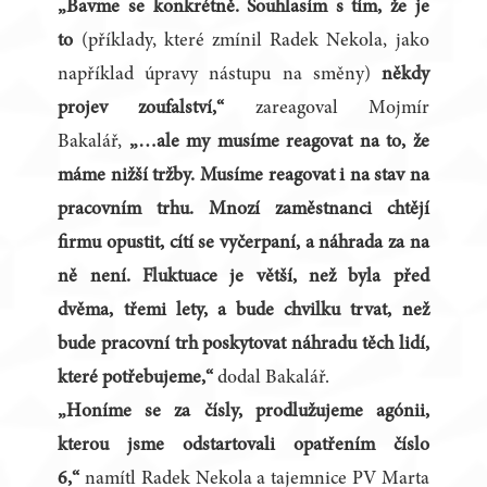
„Bavme se konkrétně. Souhlasím s tím, že je
to
(příklady, které zmínil Radek Nekola, jako
například úpravy nástupu na směny)
někdy
projev zoufalství,“
zareagoval Mojmír
Bakalář,
„…ale my musíme reagovat na to, že
máme nižší tržby. Musíme reagovat i na stav na
pracovním trhu. Mnozí zaměstnanci chtějí
firmu opustit, cítí se vyčerpaní, a náhrada za na
ně není. Fluktuace je větší, než byla před
dvěma, třemi lety, a bude chvilku trvat, než
bude pracovní trh poskytovat náhradu těch lidí,
které potřebujeme,“
dodal Bakalář.
„Honíme se za čísly, prodlužujeme agónii,
kterou jsme odstartovali opatřením číslo
6,“
namítl Radek Nekola a tajemnice PV Marta