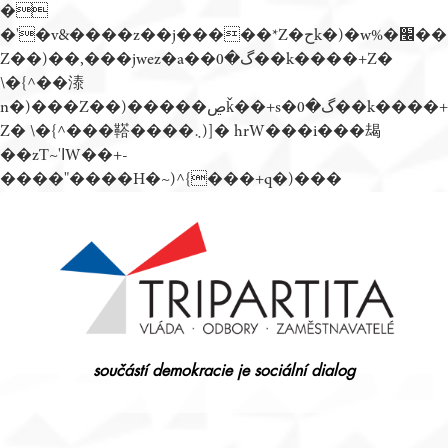
�
�'�v&����z��j�����*Z�حk�)�w%�׬��
Z��)��,���jwez�a��گ�0��k����+Z�
\�{^��溙
n�)���Z��)�����ڝǩ��+s�گ�0��k����+
Z� \�{^���鞳����܆)]� hrW���i���朅
��zƬ~'ߊW��+-
����"����H�~)^{���+q�)���
Přejít
k
obsahu
webu
součástí demokracie je sociální dialog
Tripartita