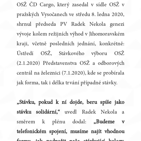
OSŽ ČD Cargo, který zasedal v sídle OSŽ v
pražských Vysočanech ve středu 8. ledna 2020,
shrnul předseda PV Radek Nekola genezi
vývoje kolem režijních výhod v Jihomoravském
kraji, včetně posledních jednání, konkrétně:
Ústředí OSŽ, Stávkového výboru OSŽ
(2.1.2020) Představenstva OSŽ a odborových
centrál na železnici (7.1.2020), kde se probírala
jak forma, tak i délka trvání případné stávky.
„Stávku, pokud k ní dojde, beru spíše jako
stávku solidární,“
uvedl Radek Nekola a
směrem k plénu dodal:
„Budeme v
telefonickém spojení, musíme najít vhodnou