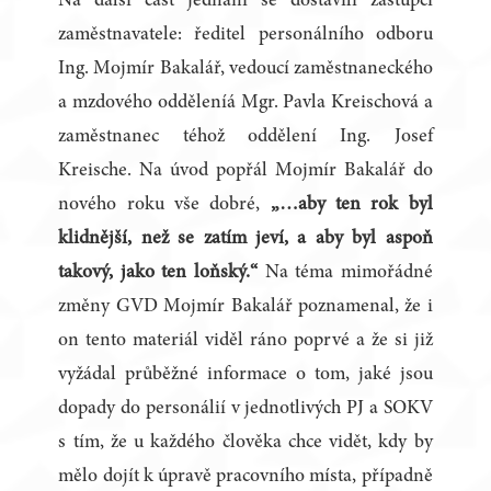
Na další část jednání se dostavili zástupci
zaměstnavatele: ředitel personálního odboru
Ing. Mojmír Bakalář, vedoucí zaměstnaneckého
a mzdového odděleníá Mgr. Pavla Kreischová a
zaměstnanec téhož oddělení Ing. Josef
Kreische. Na úvod popřál Mojmír Bakalář do
nového roku vše dobré,
„…aby ten rok byl
klidnější, než se zatím jeví, a aby byl aspoň
takový, jako ten loňský.“
Na téma mimořádné
změny GVD Mojmír Bakalář poznamenal, že i
on tento materiál viděl ráno poprvé a že si již
vyžádal průběžné informace o tom, jaké jsou
dopady do personálií v jednotlivých PJ a SOKV
s tím, že u každého člověka chce vidět, kdy by
mělo dojít k úpravě pracovního místa, případně