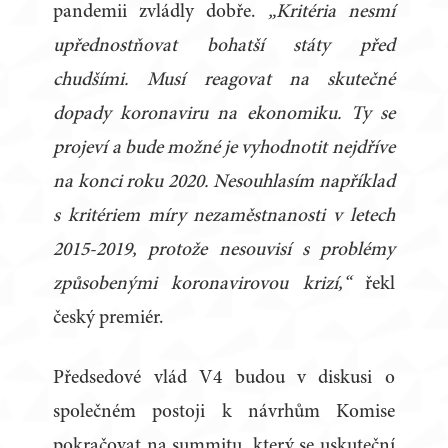
pandemii zvládly dobře.
„Kritéria nesmí
upřednostňovat bohatší státy před
chudšími. Musí reagovat na skutečné
dopady koronaviru na ekonomiku. Ty se
projeví a bude možné je vyhodnotit nejdříve
na konci roku 2020. Nesouhlasím například
s kritériem míry nezaměstnanosti v letech
2015-2019, protože nesouvisí s problémy
způsobenými koronavirovou krizí,“
řekl
český premiér.
Předsedové vlád V4 budou v diskusi o
společném postoji k návrhům Komise
pokračovat na summitu, který se uskuteční