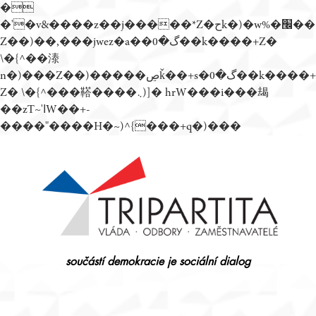
�
�'�v&����z��j�����*Z�حk�)�w%�׬��
Z��)��,���jwez�a��گ�0��k����+Z�
\�{^��溙
n�)���Z��)�����ڝǩ��+s�گ�0��k����+
Z� \�{^���鞳����܆)]� hrW���i���朅
��zƬ~'ߊW��+-
����"����H�~)^{���+q�)���
Přejít
k
obsahu
webu
součástí demokracie je sociální dialog
Tripartita