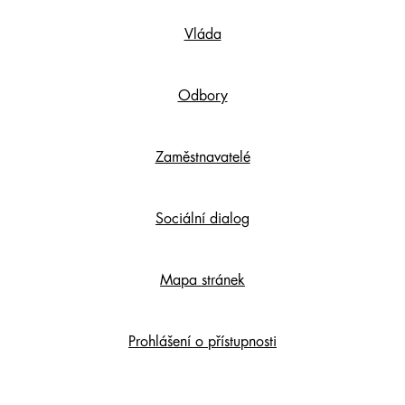
Footer
Vláda
Content
Odbory
Zaměstnavatelé
Sociální dialog
Mapa stránek
Prohlášení o přístupnosti