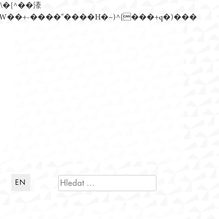
n�)���Z��)�����ڝǩ��+s�گ�0��k����+Z� \�{^���鞳����܆)]� hrW���i���朅��zƬ~'ߊW��+-����"����H�~)^{���+q�)���
VYHLEDÁVÁNÍ
EN