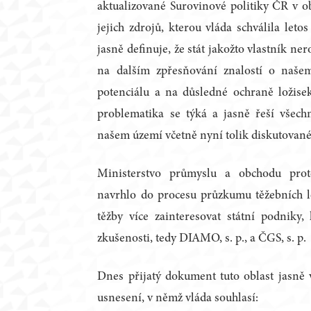
aktualizované Surovinové politiky ČR v ob
jejich zdrojů, kterou vláda schválila let
jasně definuje, že stát jakožto vlastník n
na dalším zpřesňování znalostí o naš
potenciálu a na důsledné ochraně ložise
problematika se týká a jasně řeší všech
našem území včetně nyní tolik diskutovanéh
Ministerstvo průmyslu a obchodu pro
navrhlo do procesu průzkumu těžebních lo
těžby více zainteresovat státní podniky, 
zkušenosti, tedy DIAMO, s. p., a ČGS, s. p.
Dnes přijatý dokument tuto oblast jasně
usnesení, v němž vláda souhlasí: