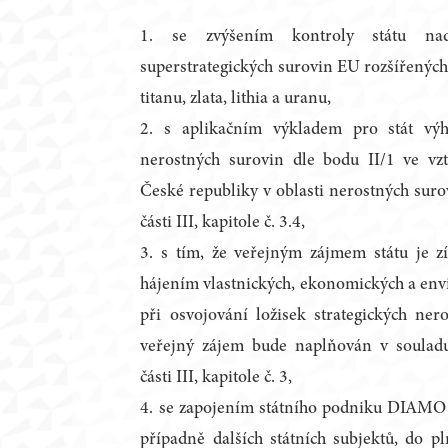
1. se zvýšením kontroly státu nad
superstrategických surovin EU rozšířených 
titanu, zlata, lithia a uranu,
2. s aplikačním výkladem pro stát vý
nerostných surovin dle bodu II/1 ve vzt
České republiky v oblasti nerostných surov
části III, kapitole č. 3.4,
3. s tím, že veřejným zájmem státu je z
hájením vlastnických, ekonomických a env
při osvojování ložisek strategických ne
veřejný zájem bude naplňován v soula
části III, kapitole č. 3,
4. se zapojením státního podniku DIAMO 
případně dalších státních subjektů, do pl