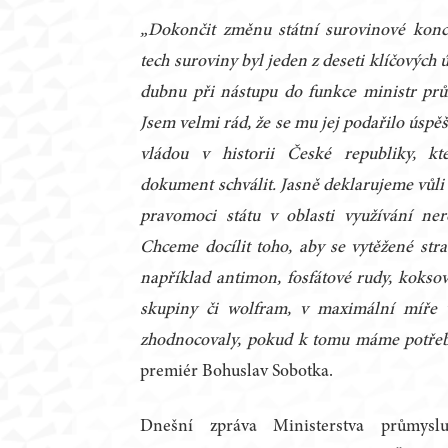
„Dokončit změnu státní surovinové kon
tech suroviny byl jeden z deseti klíčových 
dubnu při nástupu do funkce ministr prům
Jsem velmi rád, že se mu jej podařilo úspě
vládou v historii České republiky, k
dokument schválit. Jasně deklarujeme vůli
pravomoci státu v oblasti využívání nero
Chceme docílit toho, aby se vytěžené stra
například antimon, fosfátové rudy, koksov
skupiny či wolfram, v maximální míře 
zhodnocovaly, pokud k tomu máme potřeb
premiér Bohuslav Sobotka.
Dnešní zpráva Ministerstva průmys