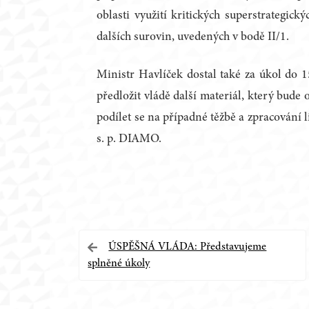
oblasti využití kritických superstrategic
dalších surovin, uvedených v bodě II/1.
Ministr Havlíček dostal také za úkol do 1
předložit vládě další materiál, který bude
podílet se na případné těžbě a zpracování 
s. p. DIAMO.
Navigace
ÚSPĚŠNÁ VLÁDA: Představujeme
splněné úkoly
pro
příspěvek