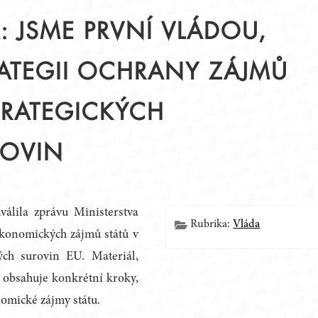
: JSME PRVNÍ VLÁDOU,
TRATEGII OCHRANY ZÁJMŮ
Í
STRATEGICKÝCH
ROVIN
álila zprávu Ministerstva
Rubrika:
Vláda
ekonomických zájmů států v
kých surovin EU. Materiál,
k, obsahuje konkrétní kroky,
onomické zájmy státu.