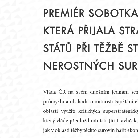
STATUT
PŘEDSEDNICTVO
PREMIÉR SOBOTKA
JEDNACÍ ŘÁD
PRACOVNÍ TÝMY
ČLENOVÉ
KRAJSKÉ RADY
KTERÁ PŘIJALA S
ZAHRANIČNÍ PARTNEŘI
ZÁZNAMY Z JEDNÁN
STÁTŮ PŘI TĚŽBĚ 
PODPORA DIALOGU
NEROSTNÝCH SU
Vláda ČR na svém dnešním jednání schv
průmyslu a obchodu o nutnosti zajištění 
oblasti využití kritických superstrategic
který vládě předložil ministr Jiří Havlíče
jak v oblasti těžby těchto surovin hájit ek