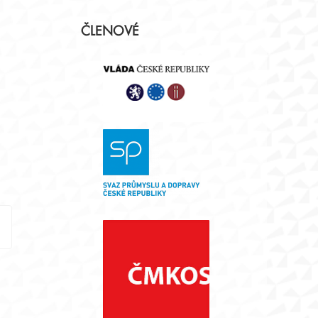
Postranní
ČLENOVÉ
panel