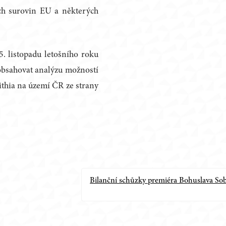
kých surovin EU a některých
5. listopadu letošního roku
 obsahovat analýzu možností
lithia na území ČR ze strany
Bilanční schůzky premiéra Bohuslava So