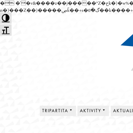
� �'�v&����z��j�����*Z�حk�)�w%�׬��Z��)��,���jwez�a��گ�0��k����+Z� \�{^��溙
Přejít
Toggle High Contrast
k
Toggle Font size
obsahu
webu
Tripartita
TRIPARTITA
AKTIVITY
AKTUAL
O NÁS
PLENÁRNÍ SCHŮZE