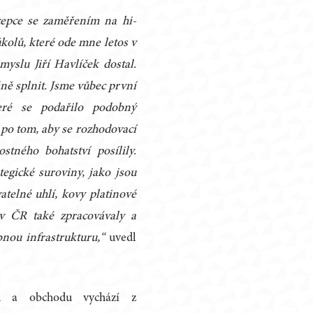
cepce se zaměřením na hi-
úkolů, které ode mne letos v
yslu Jiří Havlíček dostal.
šně splnit. Jsme vůbec první
teré se podařilo podobný
 po tom, aby se rozhodovací
stného bohatství posílily.
tegické suroviny, jako jsou
atelné uhlí, kovy platinové
v ČR také zpracovávaly a
nou infrastrukturu,“
uvedl
lu a obchodu vychází z