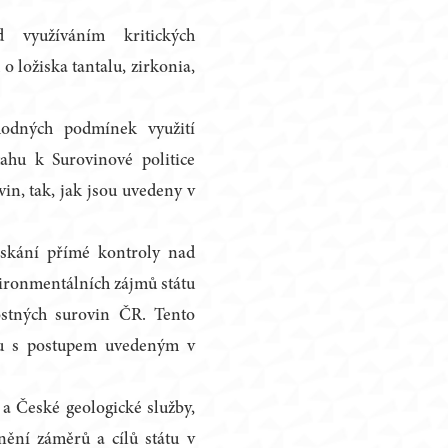
 využíváním kritických
o ložiska tantalu, zirkonia,
hodných podmínek využití
ahu k Surovinové politice
in, tak, jak jsou uvedeny v
ískání přímé kontroly nad
ironmentálních zájmů státu
rostných surovin ČR. Tento
du s postupem uvedeným v
a České geologické služby,
nění záměrů a cílů státu v