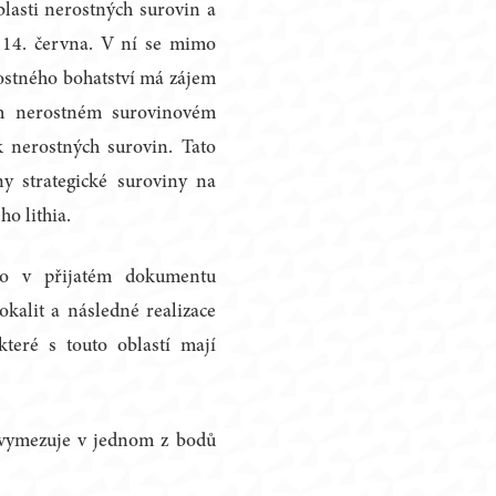
lasti nerostných surovin a
os 14. června. V ní se mimo
erostného bohatství má zájem
em nerostném surovinovém
k nerostných surovin. Tato
ny strategické suroviny na
o lithia.
to v přijatém dokumentu
kalit a následné realizace
které s touto oblastí mají
 vymezuje v jednom z bodů