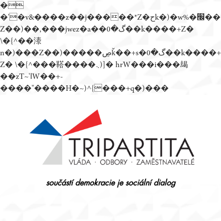
�
�'�v&����z��j�����*Z�حk�)�w%�׬��
Z��)��,���jwez�a��گ�0��k����+Z�
\�{^��溙
n�)���Z��)�����ڝǩ��+s�گ�0��k����+
Z� \�{^���鞳����܆)]� hrW���i���朅
��zƬ~'ߊW��+-
����"����H�~)^{���+q�)���
Přejít
k
obsahu
webu
součástí demokracie je sociální dialog
Tripartita