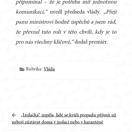
připomínal – že je potřeba mít jednotnou
komunikaci,“
uvedl předseda vlády.
„Přeji
panu ministrovi hodně úspěchů a jsem rád,
že převzal tuto roli v této chvíli, kdy je to
pro nás všechny klíčové,“
dodal premiér.
Rubrika:
Vláda
Navigace
„Izolačka“ uspěla, lidé se kvůli propadu příjmů už
nebojí zůstávat doma v izolaci nebo v karanténě
pro