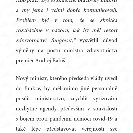
jeho prací. Byl to skutečně pracovitý ministr
a my jsme i velmi dobře komunikovali.
Problém byl v tom, že se zkrátka
rozcházíme v názoru, jak by měl rezort
zdravotnictví fungovat,“
vysvětlil důvod
výměny na postu ministra zdravotnictví
premiér Andrej Babiš.
Nový ministr, kterého předseda vlády uvedl
do funkce, by měl mimo jiné personálně
posílit ministerstvo, zrychlit vyřizování
nezbytné agendy především v souvislosti
s bojem proti pandemii nemoci covid-19 a
také lépe představovat veřejnosti své