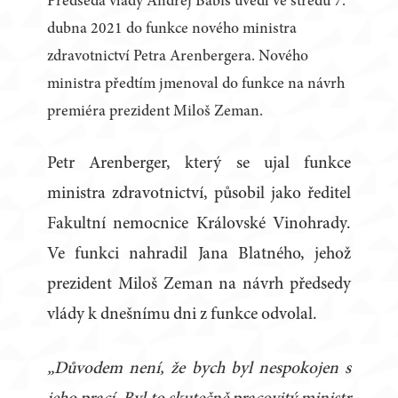
Předseda vlády Andrej Babiš uvedl ve středu 7.
dubna 2021 do funkce nového ministra
zdravotnictví Petra Arenbergera. Nového
ministra předtím jmenoval do funkce na návrh
premiéra prezident Miloš Zeman.
Petr Arenberger, který se ujal funkce
ministra zdravotnictví, působil jako ředitel
Fakultní nemocnice Královské Vinohrady.
Ve funkci nahradil Jana Blatného, jehož
prezident Miloš Zeman na návrh předsedy
vlády k dnešnímu dni z funkce odvolal.
„Důvodem není, že bych byl nespokojen s