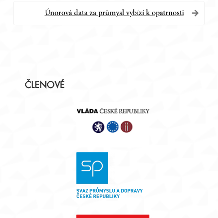
příspěvek
Únorová data za průmysl vybízí k opatrnosti
Postranní
ČLENOVÉ
panel