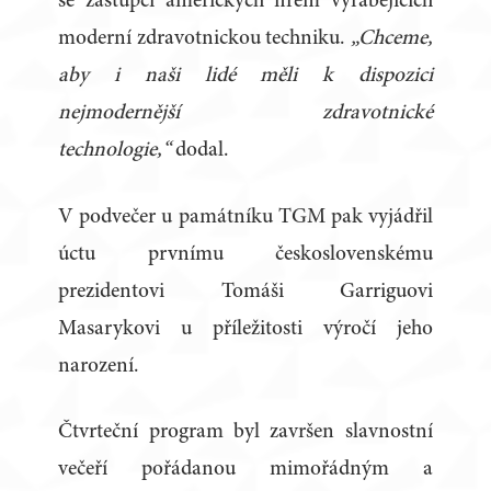
se zástupci amerických firem vyrábějících
moderní zdravotnickou techniku.
„Chceme,
aby i naši lidé měli k dispozici
nejmodernější zdravotnické
technologie,“
dodal.
V podvečer u památníku TGM pak vyjádřil
úctu prvnímu československému
prezidentovi Tomáši Garriguovi
Masarykovi u příležitosti výročí jeho
narození.
Čtvrteční program byl završen slavnostní
večeří pořádanou mimořádným a