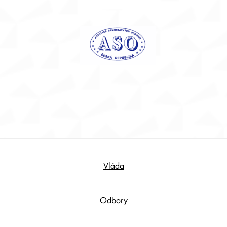
Footer
Vláda
Content
Odbory