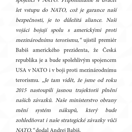
spojenci v NATO. Připomínáme si dvacet
let vstupu do NATO, což je garance naší
bezpečnosti, je to důležitá aliance. Naši
vojáci bojují spolu s americkými proti
mezinárodnímu terorismu,“
ujistil premiér
Babiš amerického prezidenta, že Česká
republika je a bude spolehlivým spojencem
USA v NATO i v boji proti mezinárodnímu
terorismu.
„Je tam vidět, že jsme od roku
2015 nastoupili jasnou trajektorii plnění
našich závazků. Naše ministerstvo obrany
mění systém nákupů, který bude
zohledňovat i naše strategické závazky vůči
NATO,“
dodal Andrej Babiš.