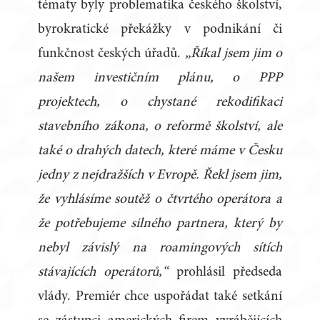
tématy byly problematika českého školství,
byrokratické překážky v podnikání či
funkčnost českých úřadů.
„Říkal jsem jim o
našem investičním plánu, o PPP
projektech, o chystané rekodifikaci
stavebního zákona, o reformě školství, ale
také o drahých datech, které máme v Česku
jedny z nejdražších v Evropě. Řekl jsem jim,
že vyhlásíme soutěž o čtvrtého operátora a
že potřebujeme silného partnera, který by
nebyl závislý na roamingových sítích
stávajících operátorů,“
prohlásil předseda
vlády. Premiér chce uspořádat také setkání