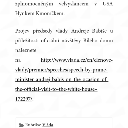
zplnomocněným velvyslancem v USA
Hynkem Kmoníčkem.
Projev předsedy vlády Andreje Babiše u
příležitosti oficiální návštěvy Bílého domu
naleznete
na
http://www.vlada.cz/en/clenove-
vlady/premier/speeches/speech-by-prime-
minister-andrej-babis-on-the-ocasion-of-
the-official-visit-to-the-white-house–
172297/
.
Rubrika:
Vláda