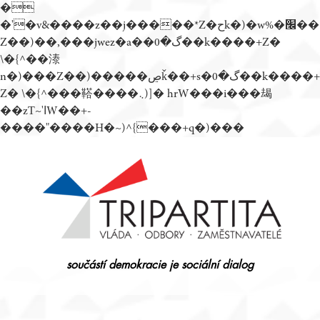
�
�'�v&����z��j�����*Z�حk�)�w%�׬��
Z��)��,���jwez�a��گ�0��k����+Z�
\�{^��溙
n�)���Z��)�����ڝǩ��+s�گ�0��k����+
Z� \�{^���鞳����܆)]� hrW���i���朅
��zƬ~'ߊW��+-
����"����H�~)^{���+q�)���
Přejít
k
obsahu
webu
součástí demokracie je sociální dialog
Tripartita