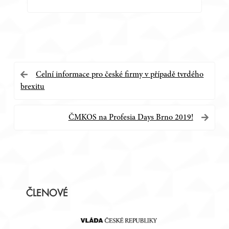
Navigace
Celní informace pro české firmy v případě tvrdého
brexitu
pro
příspěvek
ČMKOS na Profesia Days Brno 2019!
Postranní
ČLENOVÉ
panel