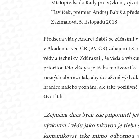
Místopředseda Rady pro výzkum, vývoj 
Havlíček, premiér Andrej Babiš a pře
Zažímalová, 5. listopadu 2018.
Předseda vlády Andrej Babiš se zúčastnil v
v Akademie věd ČR (AV ČR) zahájení 18. r
vědy a techniky. Zdůraznil, že věda a výz
prioritou této vlády a je třeba motivovat k
různých oborech tak, aby dosažené výsled
hranice našeho poznání, ale také pozitivně 
život lidí.
„Zejména dnes bych zde připomněl ješt
výzkumu i vědu jako takovou je třeba 
komunikovat také mimo odbornou ve