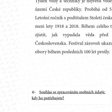
Týden vědy a techniky je největší věd
území České republiky. Probíhá od 5.
Letošní ročník s podtitulem Století čes
mezi lety 1918 a 2018. Během celého 
zjistit, jak vypadala věda před
Československa. Festival zároveň ukaz
obory během posledních 100 let prošly.
Navigace
Souhlas se zpracováním osobních údajů:
kdy ho potřebujete?
pro