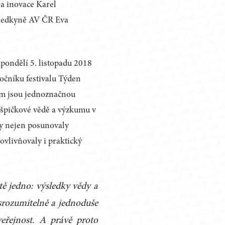
a inovace Karel
dsedkyně AV ČR Eva
 pondělí 5. listopadu 2018
očníku festivalu Týden
kum jsou jednoznačnou
e špičkové vědě a výzkumu v
ky nejen posunovaly
ovlivňovaly i praktický
ě jedno: výsledky vědy a
srozumitelně a jednoduše
řejnost. A právě proto