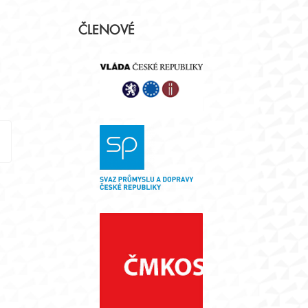
Postranní
ČLENOVÉ
panel