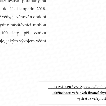
ecký festival pořádaný na
 do 11. listopadu 2018.
ké vědy, je věnován období
týdne návštěvníci mohou
 100 lety při vzniku
uje, jakým vývojem vědní
TISKOVÁ ZPRÁVA: Zpráva o dlouho
udržitelnosti veřejných financí zby
vystrašila veřejnos