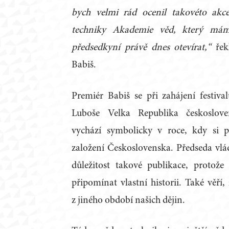
bych velmi rád ocenil takovéto akc
techniky Akademie věd, který mám
předsedkyní právě dnes otevírat,“
řek
Babiš.
Premiér Babiš se při zahájení festiva
Luboše Velka Republika českoslove
vychází symbolicky v roce, kdy si 
založení Československa. Předseda vlá
důležitost takové publikace, protože 
připomínat vlastní historii. Také věří,
z jiného období našich dějin.