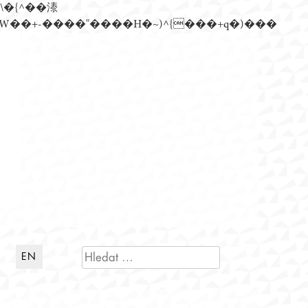
n�)���Z��)�����ڝǩ��+s�گ�0��k����+Z� \�{^���鞳����܆)]� hrW���i���朅��zƬ~'ߊW��+-����"����H�~)^{���+q�)���
VYHLEDÁVÁNÍ
EN