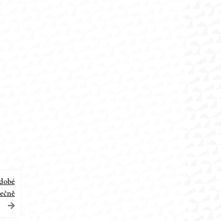
dobé
tečně
t