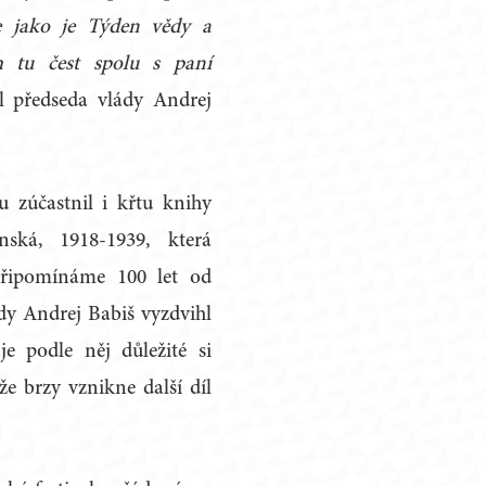
e jako je Týden vědy a
 tu čest spolu s paní
l předseda vlády Andrej
lu zúčastnil i křtu knihy
nská, 1918-1939, která
připomínáme 100 let od
dy Andrej Babiš vyzdvihl
je podle něj důležité si
 že brzy vznikne další díl