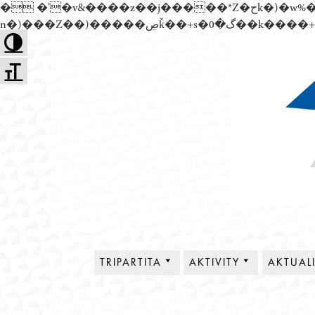
� �'�v&����z��j�����*Z�حk�)�w%�׬��Z��)��,���jwez�a��گ�0��k����+Z� \�{^��溙
Přejít
Toggle High Contrast
k
Toggle Font size
obsahu
webu
Tripartita
TRIPARTITA
AKTIVITY
AKTUAL
O NÁS
PLENÁRNÍ SCHŮZE