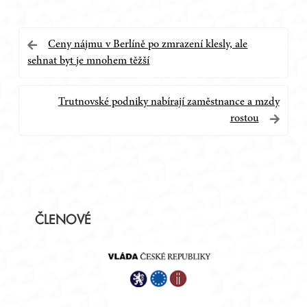
Navigace
Ceny nájmu v Berlíně po zmrazení klesly, ale
sehnat byt je mnohem těžší
pro
příspěvek
Trutnovské podniky nabírají zaměstnance a mzdy
rostou
Postranní
ČLENOVÉ
panel