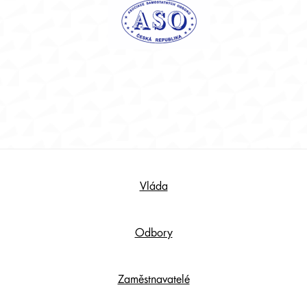
Footer
Vláda
Content
Odbory
Zaměstnavatelé