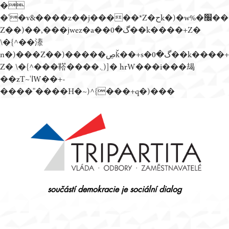
�
�'�v&����z��j�����*Z�حk�)�w%�׬��
Z��)��,���jwez�a��گ�0��k����+Z�
\�{^��溙
n�)���Z��)�����ڝǩ��+s�گ�0��k����+
Z� \�{^���鞳����܆)]� hrW���i���朅
��zƬ~'ߊW��+-
����"����H�~)^{���+q�)���
Přejít
k
obsahu
webu
součástí demokracie je sociální dialog
Tripartita