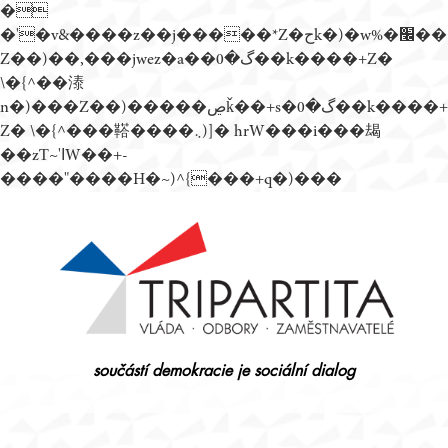
�
�'�v&����z��j�����*Z�حk�)�w%�׬��
Z��)��,���jwez�a��گ�0��k����+Z�
\�{^��溙
n�)���Z��)�����ڝǩ��+s�گ�0��k����+
Z� \�{^���鞳����܆)]� hrW���i���朅
��zƬ~'ߊW��+-
����"����H�~)^{���+q�)���
Přejít
k
obsahu
webu
součástí demokracie je sociální dialog
Tripartita