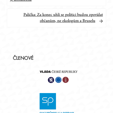
pro
příspěvek
Palička: Za konec uhlí se politici budou zpovídat
občanům, ne ekologům a Bruselu
Postranní
ČLENOVÉ
panel