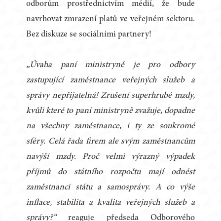
odborům prostřednictvím médií, že bude
navrhovat zmrazení platů ve veřejném sektoru.
Bez diskuze se sociálními partnery!
„Úvaha paní ministryně je pro odbory
zastupující zaměstnance veřejných služeb a
správy nepřijatelná! Zrušení superhrubé mzdy,
kvůli které to paní ministryně zvažuje, dopadne
na všechny zaměstnance, i ty ze soukromé
sféry. Celá řada firem ale svým zaměstnancům
navýší mzdy. Proč velmi výrazný výpadek
příjmů do státního rozpočtu mají odnést
zaměstnanci státu a samosprávy. A co výše
inflace, stabilita a kvalita veřejných služeb a
správy?“
reaguje předseda Odborového