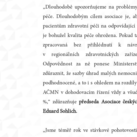
„Dlouhodobě upozorňujeme na problémy 
péče. Dlouhodobým cílem asociace je, ab
pacientům zdravotní péči na odpovídající ú
je bohužel kvalita péče ohrožena. Pokud 
zpracovaná bez přihlédnutí k ná
v regionálních zdravotnických zaří
Odpovědnost za ně ponese Ministerstv
zdůraznit, že sazby úhrad malých nemocnic
podhodnocené, a to i s ohledem na rozdíl
AČMN v dohodovacím řízení vždy a všud
%,“ zdůrazňuje
předseda Asociace český
Eduard Sohlich.
„Jsme téměř rok ve stávkové pohotovosti