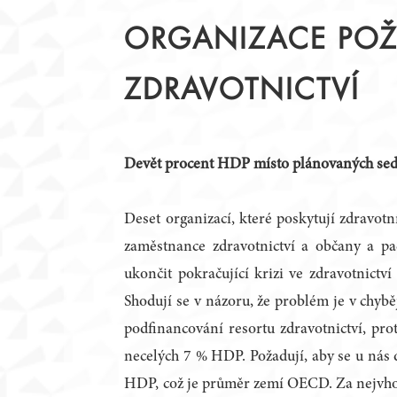
STATUT
PŘEDSEDNICTVO
ORGANIZACE POŽA
JEDNACÍ ŘÁD
PRACOVNÍ TÝMY
ČLENOVÉ
KRAJSKÉ RADY
ZDRAVOTNICTVÍ
ZAHRANIČNÍ PARTNEŘI
ZÁZNAMY Z JEDNÁN
PODPORA DIALOGU
Devět procent HDP místo plánovaných se
Deset organizací, které poskytují zdravotní
zaměstnance zdravotnictví a občany a pac
ukončit pokračující krizi ve zdravotnictví 
Shodují se v názoru, že problém je v chybě
podfinancování resortu zdravotnictví, pro
necelých 7 % HDP. Požadují, aby se u nás 
HDP, což je průměr zemí OECD. Za nejvho