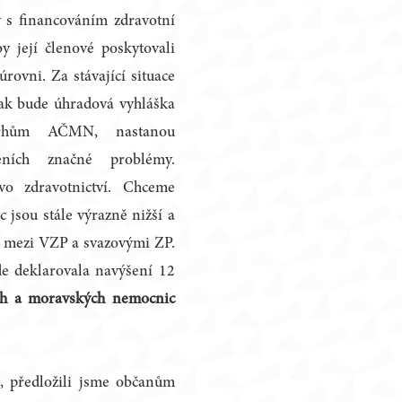
s financováním zdravotní
y její členové poskytovali
rovni. Za stávající situace
tak bude úhradová vyhláška
vrhům AČMN, nastanou
zeních značné problémy.
o zdravotnictví. Chceme
 jsou stále výrazně nižší a
y mezi VZP a svazovými ZP.
e deklarovala navýšení 12
ch a moravských nemocnic
, předložili jsme občanům