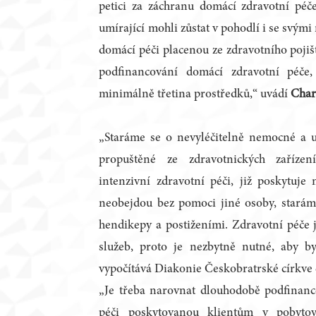
petici za záchranu domácí zdravotní pé
umírající mohli zůstat v pohodlí i se svými
domácí péči placenou ze zdravotního pojišt
podfinancování domácí zdravotní péče
minimálně třetina prostředků,“ uvádí
Char
„Staráme se o nevyléčitelně nemocné a um
propuštěné ze zdravotnických zařízení
intenzivní zdravotní péči, již poskytuje
neobejdou bez pomoci jiné osoby, staráme
hendikepy a postiženími. Zdravotní péče j
služeb, proto je nezbytně nutné, aby by
vypočítává Diakonie Českobratrské církve 
„Je třeba narovnat dlouhodobě podfinanc
péči poskytovanou klientům v pobytový