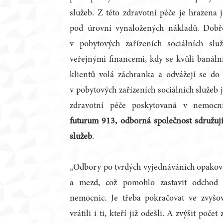
služeb. Z této zdravotní péče je hrazena j
pod úrovní vynaložených nákladů. Dobře
v pobytových zařízeních sociálních sl
veřejnými financemi, kdy se kvůli baná
klientů volá záchranka a odvážejí se do
v pobytových zařízeních sociálních služeb j
zdravotní péče poskytovaná v nemocn
futurum 913, odborná společnost sdružujíc
služeb
.
„Odbory po tvrdých vyjednáváních opakova
a mezd, což pomohlo zastavit odchod 
nemocnic. Je třeba pokračovat ve zvyšo
vrátili i ti, kteří již odešli. A zvýšit poč