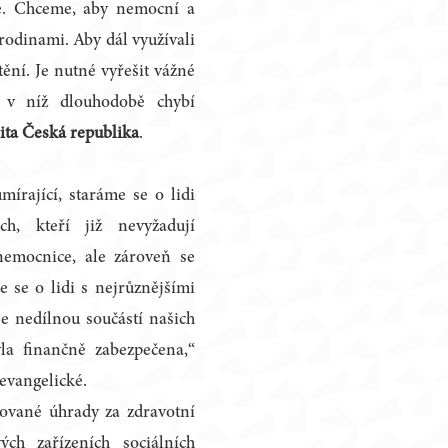
če. Chceme, aby nemocní a
 rodinami. Aby dál využívali
ění. Je nutné vyřešit vážné
, v níž dlouhodobě chybí
ita Česká republika
.
írající, staráme se o lidi
ch, kteří již nevyžadují
 nemocnice, ale zároveň se
 se o lidi s nejrůznějšími
e nedílnou součástí našich
la finančně zabezpečena,“
evangelické.
ované úhrady za zdravotní
ch zařízeních sociálních