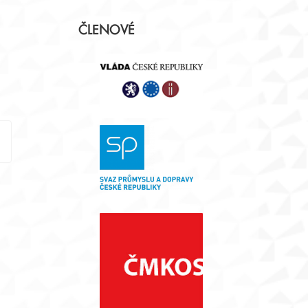
Postranní
ČLENOVÉ
panel