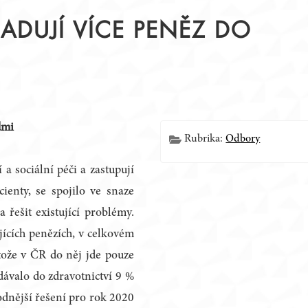
DUJÍ VÍCE PENĚZ DO
Í
dmi
Rubrika:
Odbory
 a sociální péči a zastupují
ienty, se spojilo ve snaze
a řešit existující problémy.
jících penězích, v celkovém
tože v ČR do něj jde pouze
dávalo do zdravotnictví 9 %
dnější řešení pro rok 2020