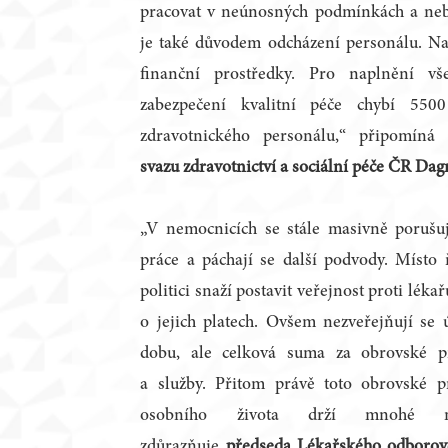
pracovat v neúnosných podmínkách a neby
je také důvodem odcházení personálu. Na
finanční prostředky. Pro naplnění vš
zabezpečení kvalitní péče chybí 5500
zdravotnického personálu,“ připomíná
svazu zdravotnictví a sociální péče ČR Da
„V nemocnicích se stále masivně porušuj
práce a páchají se další podvody. Místo
politici snaží postavit veřejnost proti lé
o jejich platech. Ovšem nezveřejňují se 
dobu, ale celková suma za obrovské př
a služby. Přitom právě toto obrovské 
osobního života drží mnohé n
zdůrazňuje
předseda Lékařského odborov