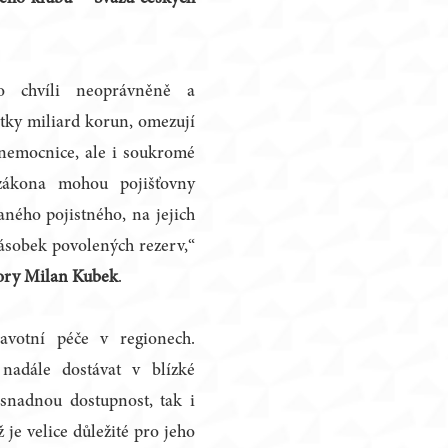
to chvíli neoprávněně a
ítky miliard korun, omezují
 nemocnice, ale i soukromé
zákona mohou pojišťovny
aného pojistného, na jejich
násobek povolených rezerv,“
ory Milan Kubek
.
votní péče v regionech.
nadále dostávat v blízké
 snadnou dostupnost, tak i
 je velice důležité pro jeho