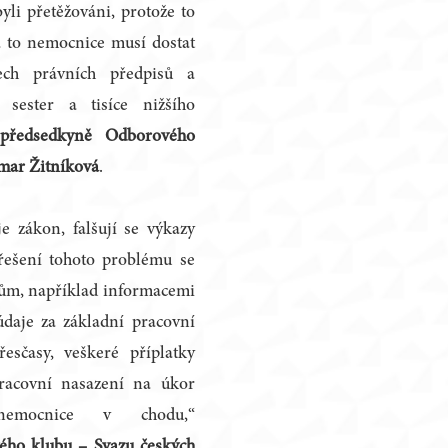
li přetěžováni, protože to
 to nemocnice musí dostat
ech právních předpisů a
 sester a tisíce nižšího
předsedkyně Odborového
gmar Žitníková
.
e zákon, falšují se výkazy
 řešení tohoto problému se
kařům, například informacemi
údaje za základní pracovní
esčasy, veškeré příplatky
pracovní nasazení na úkor
emocnice v chodu,“
ého klubu – Svazu českých