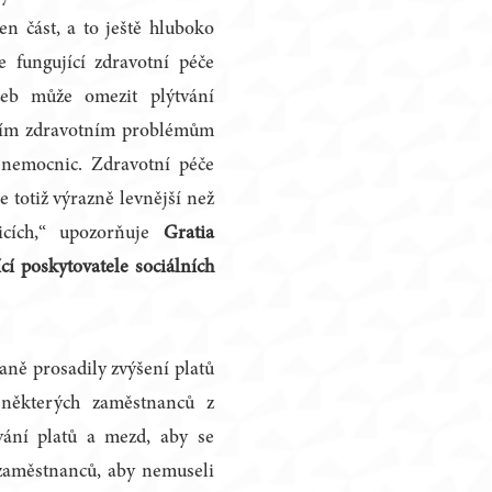
en část, a to ještě hluboko
 fungující zdravotní péče
užeb může omezit plýtvání
lním zdravotním problémům
 nemocnic. Zdravotní péče
e totiž výrazně levnější než
icích,“ upozorňuje
Gratia
í poskytovatele sociálních
ně prosadily zvýšení platů
některých zaměstnanců z
vání platů a mezd, aby se
et zaměstnanců, aby nemuseli