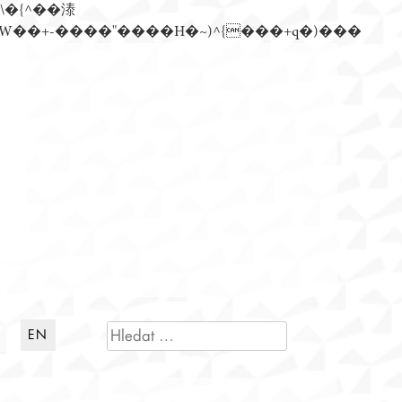
n�)���Z��)�����ڝǩ��+s�گ�0��k����+Z� \�{^���鞳����܆)]� hrW���i���朅��zƬ~'ߊW��+-����"����H�~)^{���+q�)���
VYHLEDÁVÁNÍ
EN