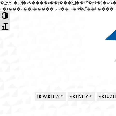
� �'�v&����z��j�����*Z�حk�)�w%�׬��Z��)��,���jwez�a��گ�0��k����+Z� \�{^��溙
Přejít
Toggle High Contrast
k
Toggle Font size
obsahu
webu
Tripartita
TRIPARTITA
AKTIVITY
AKTUAL
O NÁS
PLENÁRNÍ SCHŮZE