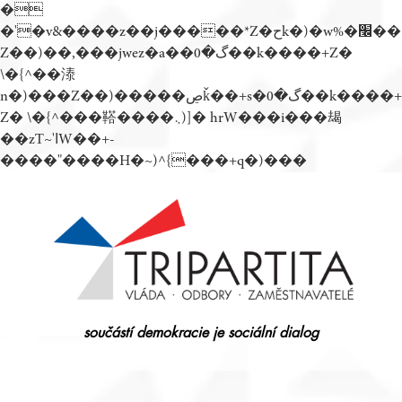
�
�'�v&����z��j�����*Z�حk�)�w%�׬��
Z��)��,���jwez�a��گ�0��k����+Z�
\�{^��溙
n�)���Z��)�����ڝǩ��+s�گ�0��k����+
Z� \�{^���鞳����܆)]� hrW���i���朅
��zƬ~'ߊW��+-
����"����H�~)^{���+q�)���
Přejít
k
obsahu
webu
součástí demokracie je sociální dialog
Tripartita