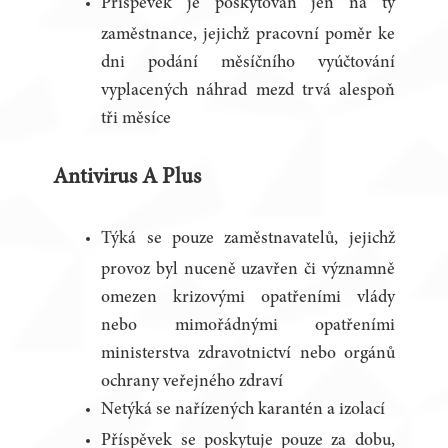
Příspěvek je poskytován jen na ty
zaměstnance, jejichž pracovní poměr ke
dni podání měsíčního vyúčtování
vyplacených náhrad mezd trvá alespoň
tři měsíce
Antivirus A Plus
Týká se pouze zaměstnavatelů, jejichž
provoz byl nuceně uzavřen či významně
omezen krizovými opatřeními vlády
nebo mimořádnými opatřeními
ministerstva zdravotnictví nebo orgánů
ochrany veřejného zdraví
Netýká se nařízených karantén a izolací
Příspěvek se poskytuje pouze za dobu,