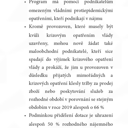
Program má pomoci podnikatelům
omezeným vládními protiepidemickými
opatřeními, kteří podnikají v nájmu
Kromě provozoven, které musely být
kvůli krizovým opatřením vlády
uzavřeny, mohou nově žádat také
maloobchodní podnikatelé, kteří sice
spadají do výjimek krizového opatření
vlády a prokáží, že jim u provozoven v
důsledku přijatých mimořádných a
krizových opatření klesly tržby za prodej
zboží nebo poskytování služeb za
rozhodné období v porovnání se stejným
obdobím v roce 2019 alespoň o 66 %
Podmínkou přidělení dotace je uhrazení
alespoň 50 % rozhodného nájemného