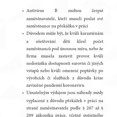
Antivirus B mohou čerpat
zaměstnavatelé, kteří museli poslat své
zaměstnance na překážku v práci
Důvodem může být, že kvůli karanténám
a ošetřování dětí klesl počet
zaměstnanců pod únosnou míru, nebo že
firma musela zastavit provoz kvůli
nedostatku dostupnosti surovin či jiných
vstupů nebo kvůli omezení poptávky po
výrobcích či službách z důvodu krize
zaviněné pandemií koronaviru
Uznatelným výdajem jsou náhrady mzdy
vyplacené z důvodu překážek v práci na
straně zaměstnavatele podle § 207 až §
209 zákoníku práce, včetně pojistného