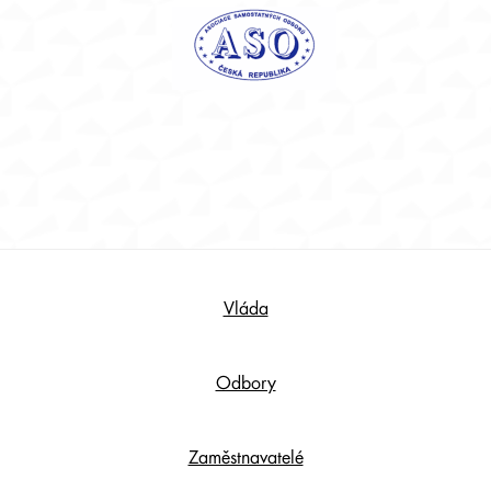
Footer
Vláda
Content
Odbory
Zaměstnavatelé