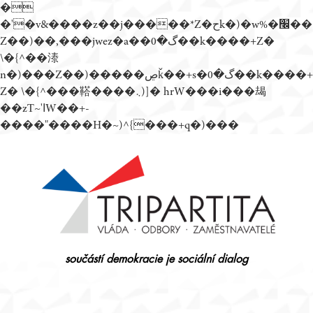
�
�'�v&����z��j�����*Z�حk�)�w%�׬��
Z��)��,���jwez�a��گ�0��k����+Z�
\�{^��溙
n�)���Z��)�����ڝǩ��+s�گ�0��k����+
Z� \�{^���鞳����܆)]� hrW���i���朅
��zƬ~'ߊW��+-
����"����H�~)^{���+q�)���
Přejít
k
obsahu
webu
součástí demokracie je sociální dialog
Tripartita