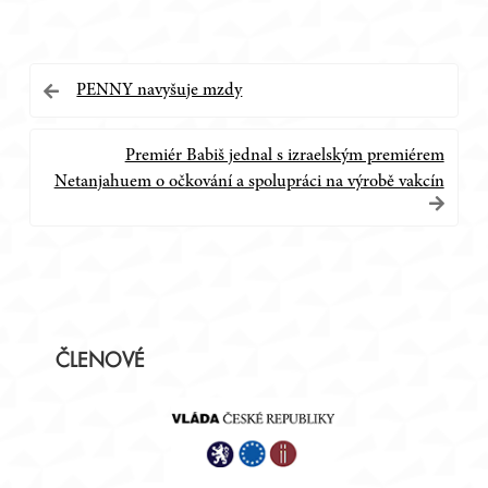
Navigace
PENNY navyšuje mzdy
pro
Premiér Babiš jednal s izraelským premiérem
příspěvek
Netanjahuem o očkování a spolupráci na výrobě vakcín
Postranní
ČLENOVÉ
panel