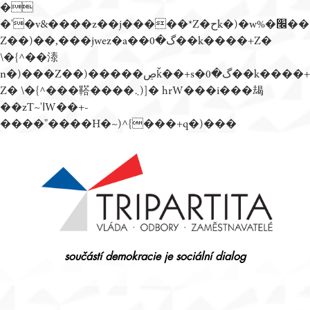
�
�'�v&����z��j�����*Z�حk�)�w%�׬��
Z��)��,���jwez�a��گ�0��k����+Z�
\�{^��溙
n�)���Z��)�����ڝǩ��+s�گ�0��k����+
Z� \�{^���鞳����܆)]� hrW���i���朅
��zƬ~'ߊW��+-
����"����H�~)^{���+q�)���
Přejít
k
obsahu
webu
součástí demokracie je sociální dialog
Tripartita