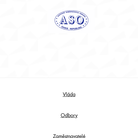
Footer
Vláda
Content
Odbory
Zaměstnavatelé