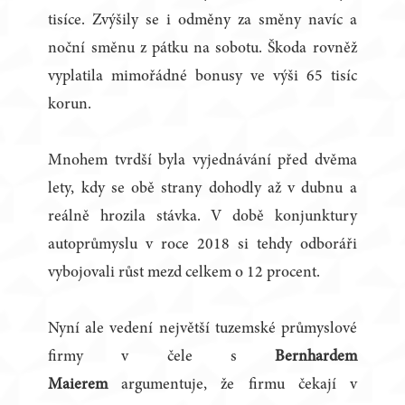
tisíce. Zvýšily se i odměny za směny navíc a
noční směnu z pátku na sobotu. Škoda rovněž
vyplatila mimořádné bonusy ve výši 65 tisíc
korun.
Mnohem tvrdší byla vyjednávání před dvěma
lety, kdy se obě strany dohodly až v dubnu a
reálně hrozila stávka. V době konjunktury
autoprůmyslu v roce 2018 si tehdy odboráři
vybojovali růst mezd celkem o 12 procent.
Nyní ale vedení největší tuzemské průmyslové
firmy v čele s
Bernhardem
Maierem
argumentuje, že firmu čekají v