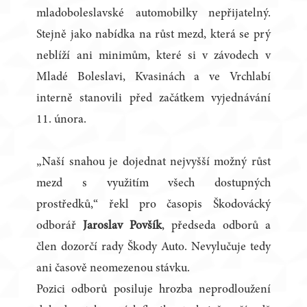
mladoboleslavské automobilky nepřijatelný.
Stejně jako nabídka na růst mezd, která se prý
neblíží ani minimům, které si v závodech v
Mladé Boleslavi, Kvasinách a ve Vrchlabí
interně stanovili před začátkem vyjednávání
11. února.
„Naší snahou je dojednat nejvyšší možný růst
mezd s využitím všech dostupných
prostředků,“ řekl pro časopis Škodovácký
odborář
Jaroslav Povšík
, předseda odborů a
člen dozorčí rady Škody Auto. Nevylučuje tedy
ani časově neomezenou stávku.
Pozici odborů posiluje hrozba neprodloužení