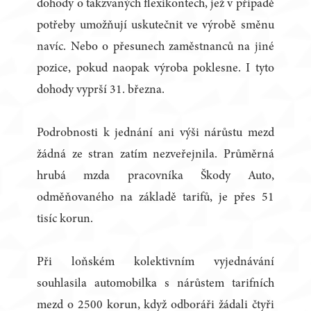
dohody o takzvaných flexikontech, jež v případě
potřeby umožňují uskutečnit ve výrobě směnu
navíc. Nebo o přesunech zaměstnanců na jiné
pozice, pokud naopak výroba poklesne. I tyto
dohody vyprší 31. března.
Podrobnosti k jednání ani výši nárůstu mezd
žádná ze stran zatím nezveřejnila. Průměrná
hrubá mzda pracovníka Škody Auto,
odměňovaného na základě tarifů, je přes 51
tisíc korun.
Při loňském kolektivním vyjednávání
souhlasila automobilka s nárůstem tarifních
mezd o 2500 korun, když odboráři žádali čtyři