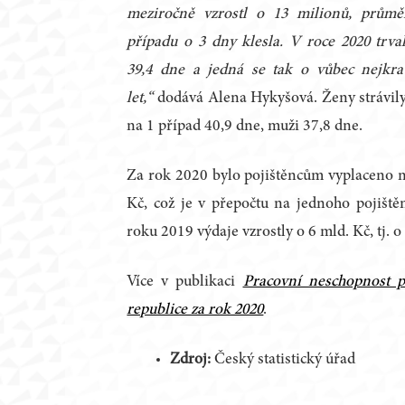
meziročně vzrostl o 13 milionů, průmě
případu o 3 dny klesla. V roce 2020 trv
39,4 dne a jedná se tak o vůbec nejkra
let,“
dodává Alena Hykyšová. Ženy strávil
na 1 případ 40,9 dne, muži 37,8 dne.
Za rok 2020 bylo pojištěncům vyplaceno 
Kč, což je v přepočtu na jednoho pojištěn
roku 2019 výdaje vzrostly o 6 mld. Kč, tj. o
Více v publikaci
Pracovní neschopnost 
republice za rok 2020
.
Zdroj:
Český statistický úřad