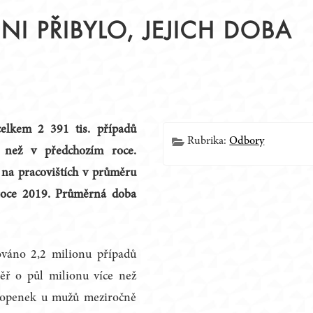
I PŘIBYLO, JEJICH DOBA
Í
elkem 2 391 tis. případů
Rubrika:
Odbory
e než v předchozím roce.
na pracovištích v průměru
v roce 2019. Průměrná doba
váno 2,2 milionu případů
ěř o půl milionu více než
chopenek u mužů meziročně