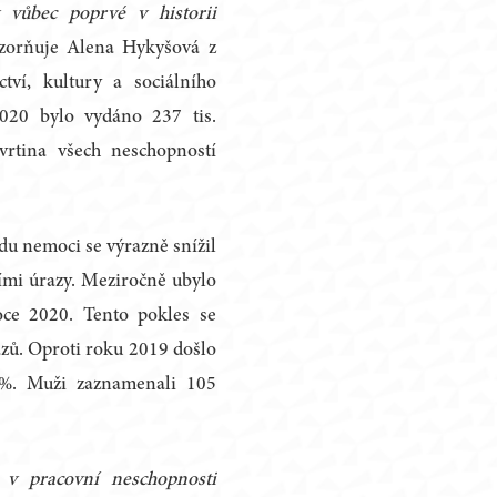
vůbec poprvé v historii
orňuje Alena Hykyšová z
ctví, kultury a sociálního
2020 bylo vydáno 237 tis.
vrtina všech neschopností
du nemoci se výrazně snížil
ími úrazy. Meziročně ubylo
roce 2020. Tento pokles se
zů. Oproti roku 2019 došlo
7 %. Muži zaznamenali 105
 v pracovní neschopnosti