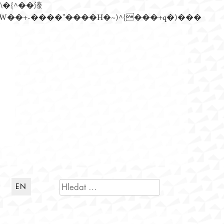
n�)���Z��)�����ڝǩ��+s�گ�0��k����+Z� \�{^���鞳����܆)]� hrW���i���朅��zƬ~'ߊW��+-����"����H�~)^{���+q�)���
VYHLEDÁVÁNÍ
EN