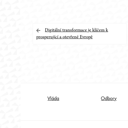
Navigace
Digitální transformace je klíčem k
prosperující a otevřené Evropě
pro
příspěvek
Footer
Vláda
Odbory
Content