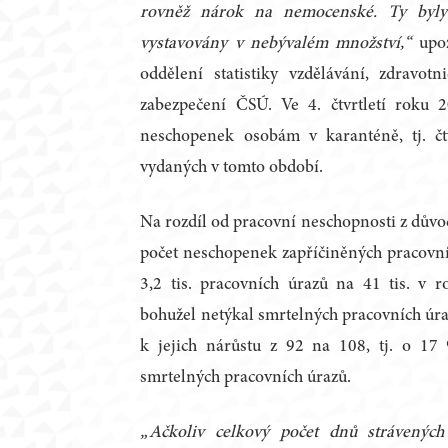
rovněž nárok na nemocenské. Ty byly 
vystavovány v nebývalém množství,“
upoz
oddělení statistiky vzdělávání, zdravotni
zabezpečení ČSÚ. Ve 4. čtvrtletí roku 
neschopenek osobám v karanténě, tj. čt
vydaných v tomto období.
Na rozdíl od pracovní neschopnosti z důvo
počet neschopenek zapříčiněných pracovn
3,2 tis. pracovních úrazů na 41 tis. v 
bohužel netýkal smrtelných pracovních úra
k jejich nárůstu z 92 na 108, tj. o 1
smrtelných pracovních úrazů.
„Ačkoliv celkový počet dnů strávených