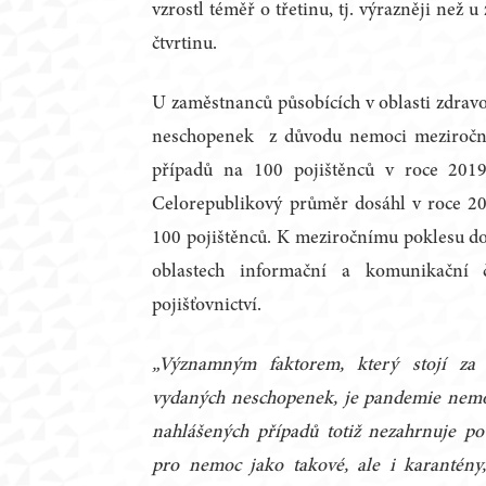
vzrostl téměř o třetinu, tj. výrazněji než u
čtvrtinu.
U zaměstnanců působících v oblasti zdravot
neschopenek z důvodu nemoci meziročně
případů na 100 pojištěnců v roce 201
Celorepublikový průměr dosáhl v roce 2
100 pojištěnců. K meziročnímu poklesu d
oblastech informační a komunikační č
pojišťovnictví.
„Významným faktorem, který stojí za
vydaných neschopenek, je pandemie nemoc
nahlášených případů totiž nezahrnuje po
pro nemoc jako takové, ale i karantény,