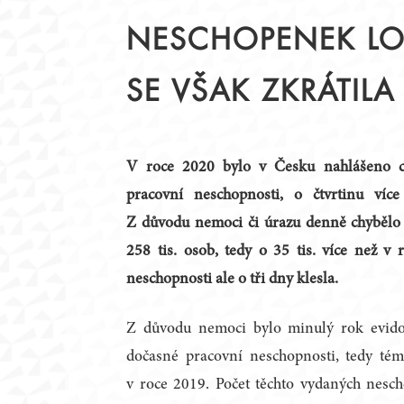
STATUT
PŘEDSEDNICTVO
NESCHOPENEK LON
JEDNACÍ ŘÁD
PRACOVNÍ TÝMY
ČLENOVÉ
KRAJSKÉ RADY
SE VŠAK ZKRÁTILA
ZAHRANIČNÍ PARTNEŘI
ZÁZNAMY Z JEDNÁN
PODPORA DIALOGU
V roce 2020 bylo v Česku nahlášeno c
pracovní neschopnosti, o čtvrtinu víc
Z důvodu nemoci či úrazu denně chybělo 
258 tis. osob, tedy o 35 tis. více než 
neschopnosti ale o tři dny klesla.
Z důvodu nemoci bylo minulý rok evido
dočasné pracovní neschopnosti, tedy tém
v roce 2019. Počet těchto vydaných nes