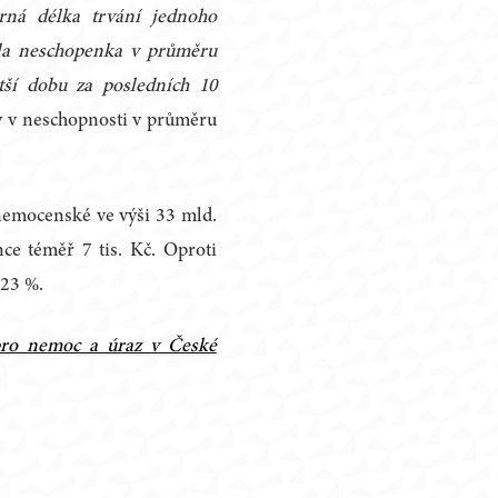
rná délka trvání jednoho
ala neschopenka v průměru
tší dobu za posledních 10
y v neschopnosti v průměru
nemocenské ve výši 33 mld.
ce téměř 7 tis. Kč. Oproti
 23 %.
pro nemoc a úraz v České