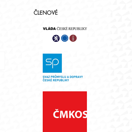
Postranní
ČLENOVÉ
panel