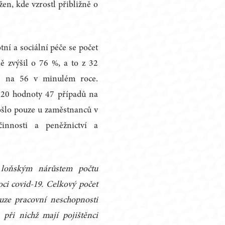
 žen, kde vzrostl přibližně o
ní a sociální péče se počet
 zvýšil o 76 %, a to z 32
9 na 56 v minulém roce.
020 hodnoty 47 případů na
ošlo pouze u zaměstnanců v
innosti a peněžnictví a
 loňským nárůstem počtu
i covid-19. Celkový počet
uze pracovní neschopnosti
 při nichž mají pojištěnci