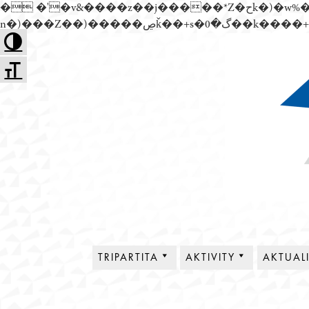
� �'�v&����z��j�����*Z�حk�)�w%�׬��Z��)��,���jwez�a��گ�0��k����+Z� \�{^��溙
Přejít
Toggle High Contrast
k
Toggle Font size
obsahu
webu
Tripartita
TRIPARTITA
AKTIVITY
AKTUAL
O NÁS
PLENÁRNÍ SCHŮZE