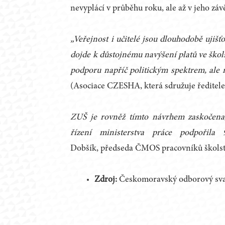
nevyplácí v průběhu roku, ale až v jeho záv
„Veřejnost i učitelé jsou dlouhodobě ujišť
dojde k důstojnému navýšení platů ve škols
podporu napříč politickým spektrem, ale m
(Asociace CZESHA, která sdružuje ředitele
ZUŠ je rovněž tímto návrhem zaskočena
řízení ministerstva práce podpořila
Dobšík, předseda ČMOS pracovníků školst
Zdroj:
Českomoravský odborový svaz