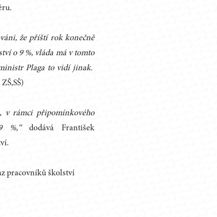
ěru.
ováni, že příští rok konečně
tví o 9 %, vláda má v tomto
inistr Plaga to vidí jinak.
 ZŠ,SŠ)
, v rámci připomínkového
 9 %,“
dodává František
ví.
 pracovníků školství