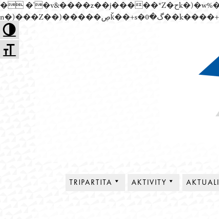
� �'�v&����z��j�����*Z�حk�)�w%�׬��Z��)��,���jwez�a��گ�0��k����+Z� \�{^��溙
Přejít
Toggle High Contrast
k
Toggle Font size
obsahu
webu
Tripartita
TRIPARTITA
AKTIVITY
AKTUAL
O NÁS
PLENÁRNÍ SCHŮZE