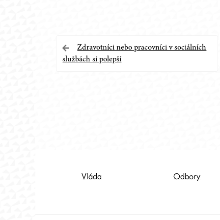
Navigace
Zdravotníci nebo pracovníci v sociálních
službách si polepší
pro
příspěvek
Footer
Vláda
Odbory
Content