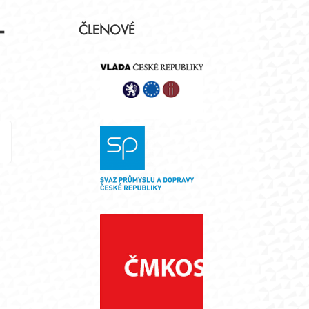
Postranní
–
ČLENOVÉ
panel