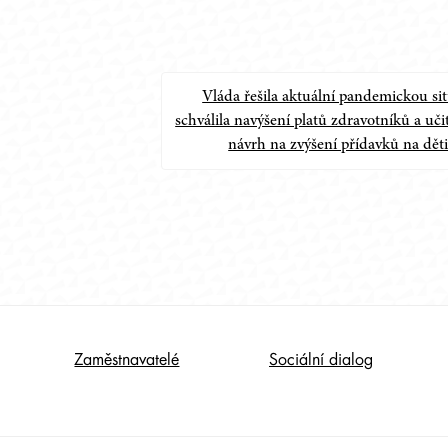
Vláda řešila aktuální pandemickou sit
schválila navýšení platů zdravotníků a učit
návrh na zvýšení přídavků na dět
Zaměstnavatelé
Sociální dialog