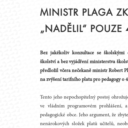
STATUT
PŘEDSEDNICTVO
MINISTR PLAGA ZK
JEDNACÍ ŘÁD
PRACOVNÍ TÝMY
ČLENOVÉ
KRAJSKÉ RADY
„NADĚLIL“ POUZE 
ZAHRANIČNÍ PARTNEŘI
ZÁZNAMY Z JEDNÁN
PODPORA DIALOGU
Bez jakékoliv konzultace se školskými 
školství a bez vyjádření ministerstva škol
předložil včera nečekaně ministr Robert P
na zvýšení tarifního platu pro pedagogy o 4
Tento jeho nepochopitelný postoj ohrožuje
ve vládním programovém prohlášení, a
pedagogické obce. Jeho argument, že zbyt
nenárokových složek platů učitelů, neobs