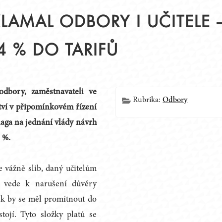
LAMAL ODBORY I UČITELE 
4 % DO TARIFŮ
Í
odbory, zaměstnavateli ve
Rubrika:
Odbory
ství v připomínkovém řízení
laga na jednání vlády návrh
 %.
 vážně slib, daný učitelům
 vede k narušení důvěry
ek by se měl promítnout do
tojí. Tyto složky platů se