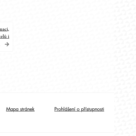
uaci,
elů i
i
Mapa stránek
Prohlášení o přístupnosti