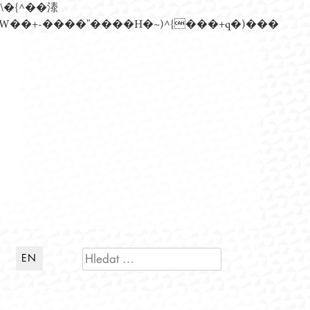
n�)���Z��)�����ڝǩ��+s�گ�0��k����+Z� \�{^���鞳����܆)]� hrW���i���朅��zƬ~'ߊW��+-����"����H�~)^{���+q�)���
VYHLEDÁVÁNÍ
EN