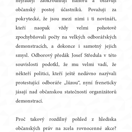
nejraději zaokrouhlují nahoru a oslavují
občanský postoj účastníků. Považuji za
pokrytecké, že jsou mezi nimi i ti novináři,
kteří naopak vždy velmi pohotově
zpochybňovali počty na velkých odborářských
demonstracích, a dokonce i samotný jejich
smysl. Odborový předák Josef Středula v této
souvislosti podotkl, že mu velmi vadí, že
někteří politici, kteří ještě nedávno nazývali
protestující odboráře „lůzou“, nyní freneticky
jásají nad občanskou statečností organizátorů
demonstrací.
Proč takový rozdílný pohled z hlediska
občanských práv na zcela rovnocenné akce?