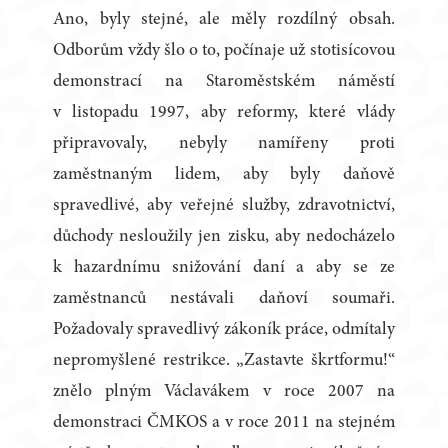
Ano, byly stejné, ale měly rozdílný obsah.
Odborům vždy šlo o to, počínaje už stotisícovou
demonstrací na Staroměstském náměstí
v listopadu 1997, aby reformy, které vlády
připravovaly, nebyly namířeny proti
zaměstnaným lidem, aby byly daňově
spravedlivé, aby veřejné služby, zdravotnictví,
důchody nesloužily jen zisku, aby nedocházelo
k hazardnímu snižování daní a aby se ze
zaměstnanců nestávali daňoví soumaři.
Požadovaly spravedlivý zákoník práce, odmítaly
nepromyšlené restrikce. „Zastavte škrtformu!“
znělo plným Václavákem v roce 2007 na
demonstraci ČMKOS a v roce 2011 na stejném