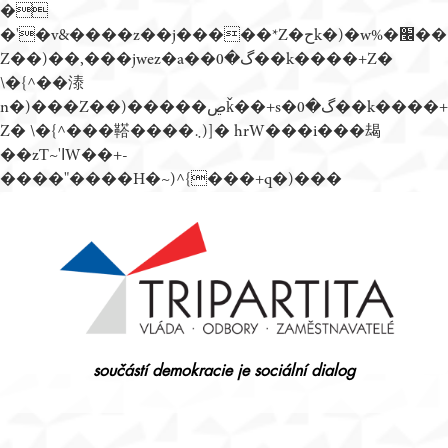
�
�'�v&����z��j�����*Z�حk�)�w%�׬��
Z��)��,���jwez�a��گ�0��k����+Z�
\�{^��溙
n�)���Z��)�����ڝǩ��+s�گ�0��k����+
Z� \�{^���鞳����܆)]� hrW���i���朅
��zƬ~'ߊW��+-
����"����H�~)^{���+q�)���
Přejít
k
obsahu
webu
součástí demokracie je sociální dialog
Tripartita