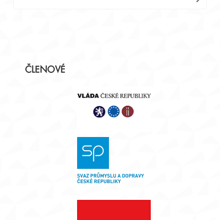
příspěvek
Postranní
ČLENOVÉ
panel