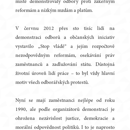
místě demonstrovaly odbory proti zákeřným
reformám a nízkým mzdám a platům.
V červnu 2012 přes sto tisíc lidí na
demonstraci odborů a občanských iniciativ
vystavilo „Stop vládě“ a jejím rozpočtově
nezodpovědným reformám, osekávání práv
zaměstnanců a zadlužování státu. Důstojná
životní úroveň lidí práce – to byl vždy hlavní
motiv všech odborářských protestů.
Nyní se mají zaměstnanci nejlépe od roku
1990, ale podle organizátorů demonstrací je
ohrožena nezávislost justice, demokracie a
morální odpovědnost politiků. I to je naprosto