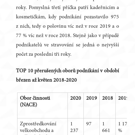
roky. Pomyslná třetí příčka patří kadeřnicím a
kosmetičkám, kdy podnikání pozastavilo 975
z nich, tedy o polovinu víc než v roce 2019 a o
77 % víc než v roce 2018. Stejně jako v případě
podnikatelů ve stravování se jedná o nejvyšší
počet za poslední tři roky.
TOP 10 přerušených oborů podnikání v období
březen až květen 2018-2020
Obor činnosti
2020
2019
2018
2019/2
(NACE)
Zprostředkování
1
97
1
1 175,2
velkoobchodu a
237
661
%