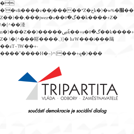
�
�'�v&����z��j�����*Z�حk�)�w%�׬��
Z��)��,���jwez�a��گ�0��k����+Z�
\�{^��溙
n�)���Z��)�����ڝǩ��+s�گ�0��k����+
Z� \�{^���鞳����܆)]� hrW���i���朅
��zƬ~'ߊW��+-
����"����H�~)^{���+q�)���
Přejít
k
obsahu
webu
součástí demokracie je sociální dialog
Tripartita