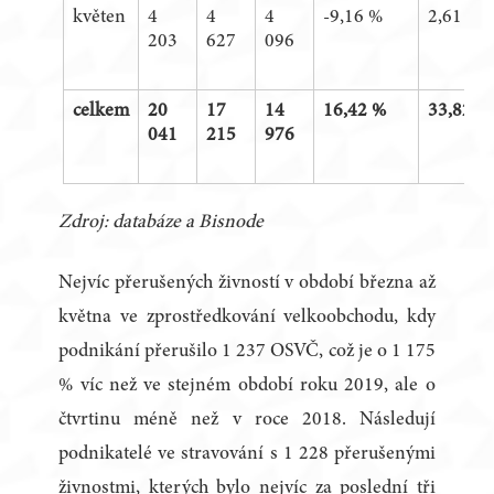
květen
4
4
4
-9,16 %
2,61 %
203
627
096
celkem
20
17
14
16,42 %
33,82 %
041
215
976
Zdroj: databáze a Bisnode
Nejvíc přerušených živností v období března až
května ve zprostředkování velkoobchodu, kdy
podnikání přerušilo 1 237 OSVČ, což je o 1 175
% víc než ve stejném období roku 2019, ale o
čtvrtinu méně než v roce 2018. Následují
podnikatelé ve stravování s 1 228 přerušenými
živnostmi, kterých bylo nejvíc za poslední tři