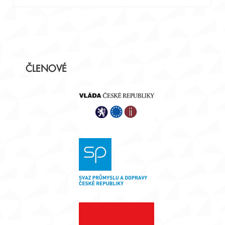
Postranní
ČLENOVÉ
panel