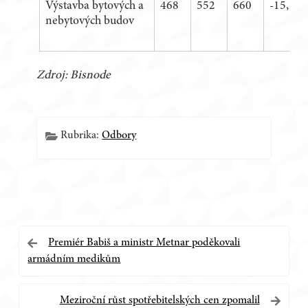
Výstavba bytových a
468
552
660
-15,22 
nebytových budov
Zdroj: Bisnode
Rubrika:
Odbory
Navigace
Premiér Babiš a ministr Metnar poděkovali
armádním medikům
pro
příspěvek
Meziroční růst spotřebitelských cen zpomalil