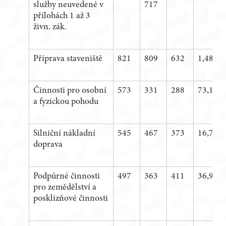
služby neuvedené v
717
přílohách 1 až 3
živn. zák.
Příprava staveniště
821
809
632
1,48 %
Činnosti pro osobní
573
331
288
73,11 
a fyzickou pohodu
Silniční nákladní
545
467
373
16,70 
doprava
Podpůrné činnosti
497
363
411
36,91 
pro zemědělství a
posklizňové činnosti