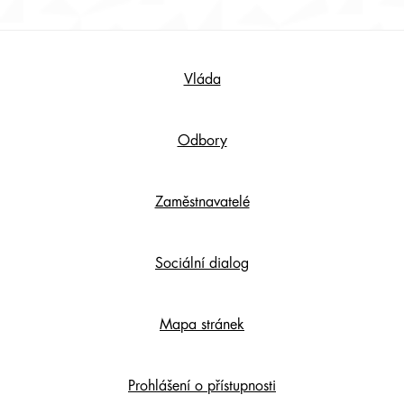
Footer
Vláda
Content
Odbory
Zaměstnavatelé
Sociální dialog
Mapa stránek
Prohlášení o přístupnosti