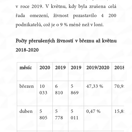
v roce 2019. V květnu, kdy byla zrušena celá
řada omezení, živnost pozastavilo 4 200
podnikatelů, což je o 9 % méně než v loni.
Počty přerušených živností v březnu až květnu
2018-2020
měsíc
2020
2019
2019
2019/2020
2018/2
březen
10
6
5
47,33 %
70,95 %
033
810
869
duben
5
5
5
0,47 %
15,85 %
805
778
011