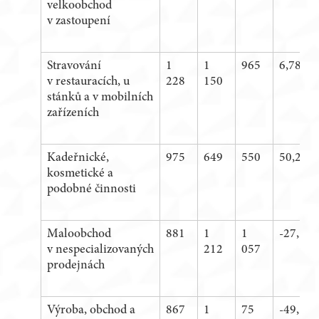
velkoobchod
v zastoupení
Stravování
1
1
965
6,78 %
v restauracích, u
228
150
stánků a v mobilních
zařízeních
Kadeřnické,
975
649
550
50,23 
kosmetické a
podobné činnosti
Maloobchod
881
1
1
-27,31 
v nespecializovaných
212
057
prodejnách
Výroba, obchod a
867
1
75
-49,50 