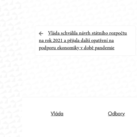
Navigace
Vláda schválila návrh státního rozpočtu
na rok 2021 a přijala další opatření na
pro
podporu ekonomiky v době pandemie
příspěvek
Footer
Vláda
Odbory
Content