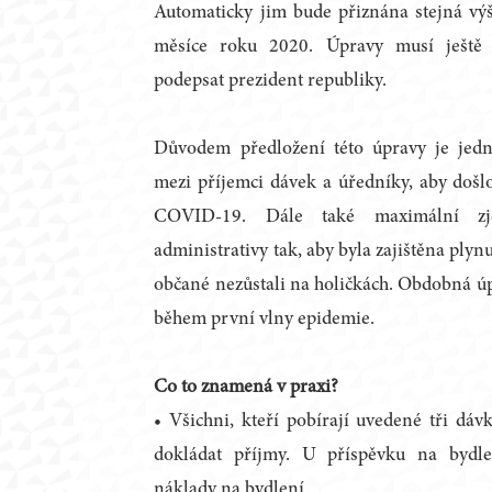
Automaticky jim bude přiznána stejná výš
měsíce roku 2020. Úpravy musí ještě 
podepsat prezident republiky.
Důvodem předložení této úpravy je jed
mezi příjemci dávek a úředníky, aby došlo
COVID-19. Dále také maximální zje
administrativy tak, aby byla zajištěna plyn
občané nezůstali na holičkách. Obdobná úpr
během první vlny epidemie.
Co to znamená v praxi?
• Všichni, kteří pobírají uvedené tři dávk
dokládat příjmy. U příspěvku na bydl
náklady na bydlení.