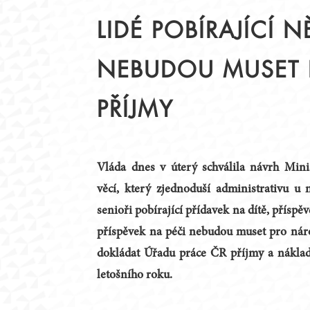
STATUT
PŘEDSEDNICTVO
LIDÉ POBÍRAJÍCÍ 
JEDNACÍ ŘÁD
PRACOVNÍ TÝMY
ČLENOVÉ
KRAJSKÉ RADY
NEBUDOU MUSET 
ZAHRANIČNÍ PARTNEŘI
ZÁZNAMY Z JEDNÁN
PŘÍJMY
PODPORA DIALOGU
Vláda dnes v úterý schválila návrh Minis
věcí, který zjednoduší administrativu u
senioři pobírající přídavek na dítě, přísp
příspěvek na péči nebudou muset pro nárok
dokládat Úřadu práce ČR příjmy a náklady 
letošního roku.