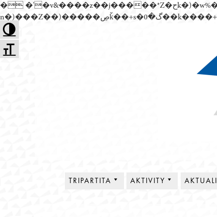
� �'�v&����z��j�����*Z�حk�)�w%�׬��Z��)��,���jwez�a��گ�0��k����+Z� \�{^��溙
Přejít
Toggle High Contrast
k
Toggle Font size
obsahu
webu
Tripartita
TRIPARTITA
AKTIVITY
AKTUAL
O NÁS
PLENÁRNÍ SCHŮZE