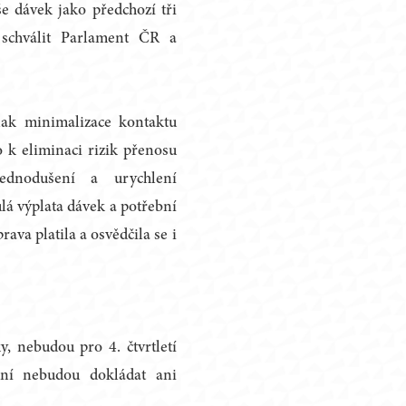
e dávek jako předchozí tři
schválit Parlament ČR a
nak minimalizace kontaktu
 k eliminaci rizik přenosu
dnodušení a urychlení
ulá výplata dávek a potřební
ava platila a osvědčila se i
y, nebudou pro 4. čtvrtletí
ení nebudou dokládat ani