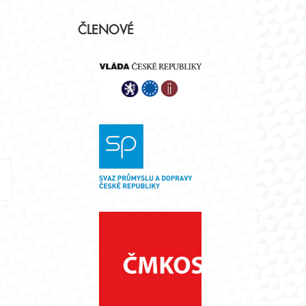
Postranní
ČLENOVÉ
panel