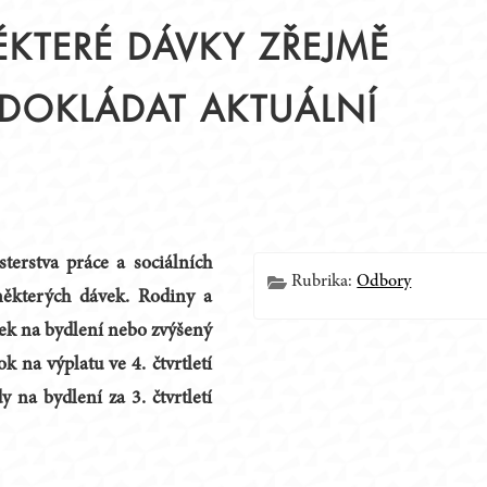
NĚKTERÉ DÁVKY ZŘEJMĚ
DOKLÁDAT AKTUÁLNÍ
Í
terstva práce a sociálních
Rubrika:
Odbory
 některých dávek. Rodiny a
ěvek na bydlení nebo zvýšený
 na výplatu ve 4. čtvrtletí
na bydlení za 3. čtvrtletí