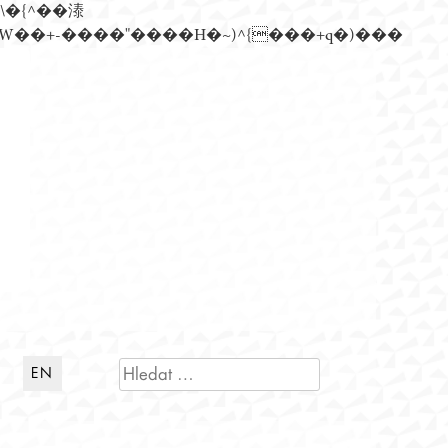
n�)���Z��)�����ڝǩ��+s�گ�0��k����+Z� \�{^���鞳����܆)]� hrW���i���朅��zƬ~'ߊW��+-����"����H�~)^{���+q�)���
VYHLEDÁVÁNÍ
EN