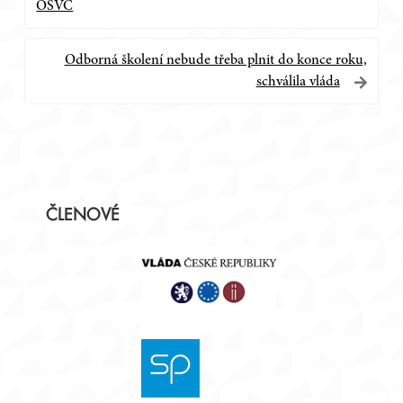
pro
OSVČ
příspěvek
Odborná školení nebude třeba plnit do konce roku,
schválila vláda
Postranní
ČLENOVÉ
panel