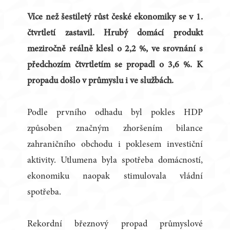
Více než šestiletý růst české ekonomiky se v 1.
čtvrtletí zastavil. Hrubý domácí produkt
meziročně reálně klesl o 2,2 %, ve srovnání s
předchozím čtvrtletím se propadl o 3,6 %. K
propadu došlo v průmyslu i ve službách.
Podle prvního odhadu byl pokles HDP
způsoben značným zhoršením bilance
zahraničního obchodu i poklesem investiční
aktivity. Utlumena byla spotřeba domácností,
ekonomiku naopak stimulovala vládní
spotřeba.
Rekordní březnový propad průmyslové