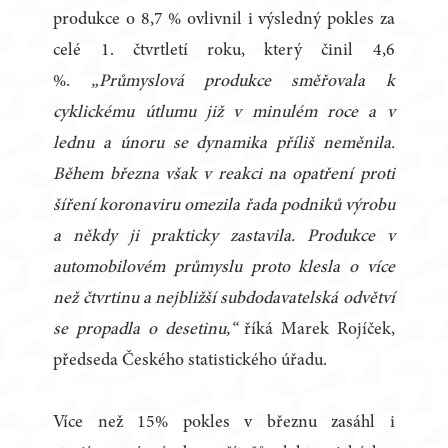
produkce o 8,7 % ovlivnil i výsledný pokles za
celé 1. čtvrtletí roku, který činil 4,6
%.
„Průmyslová produkce směřovala k
cyklickému útlumu již v minulém roce a v
lednu a únoru se dynamika příliš neměnila.
Během března však v reakci na opatření proti
šíření koronaviru omezila řada podniků výrobu
a někdy ji prakticky zastavila. Produkce v
automobilovém průmyslu proto klesla o více
než čtvrtinu a nejbližší subdodavatelská odvětví
se propadla o desetinu,“
říká Marek Rojíček,
předseda Českého statistického úřadu.
Více než 15% pokles v březnu zasáhl i