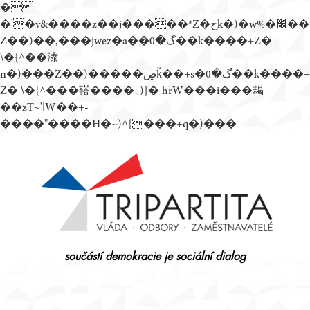
�
�'�v&����z��j�����*Z�حk�)�w%�׬��
Z��)��,���jwez�a��گ�0��k����+Z�
\�{^��溙
n�)���Z��)�����ڝǩ��+s�گ�0��k����+
Z� \�{^���鞳����܆)]� hrW���i���朅
��zƬ~'ߊW��+-
����"����H�~)^{���+q�)���
Přejít
k
obsahu
webu
součástí demokracie je sociální dialog
Tripartita