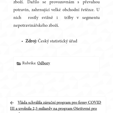
zboží. Dařilo se provozovnám s převahou
potravin, zahrnující velké obchodní řetězce. U
nich rostly svižně i tržby v segmentu
nepotravinářského zboží.
Zdroj:
Český statistický úřad
Rubrika:
Odbory
Navigace
Vláda schválila záruční program pro firmy COVID
III a uvolnila 2,5 miliardy na program Ošetřovné pro