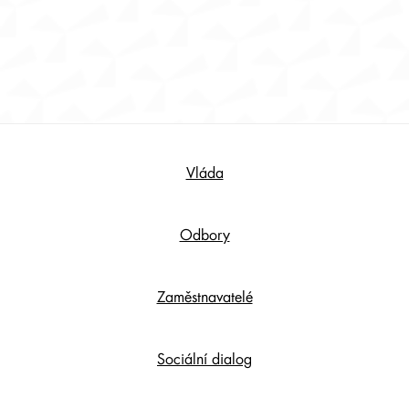
Footer
Vláda
Content
Odbory
Zaměstnavatelé
Sociální dialog