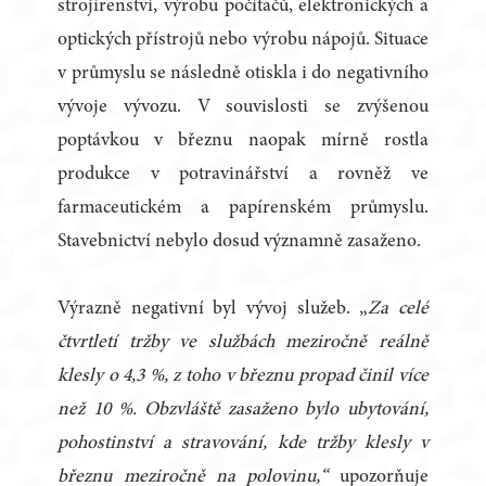
strojírenství, výrobu počítačů, elektronických a
optických přístrojů nebo výrobu nápojů. Situace
v průmyslu se následně otiskla i do negativního
vývoje vývozu. V souvislosti se zvýšenou
poptávkou v březnu naopak mírně rostla
produkce v potravinářství a rovněž ve
farmaceutickém a papírenském průmyslu.
Stavebnictví nebylo dosud významně zasaženo.
Výrazně negativní byl vývoj služeb. „
Za celé
čtvrtletí tržby ve službách meziročně reálně
klesly o 4,3 %, z toho v březnu propad činil více
než 10 %. Obzvláště zasaženo bylo ubytování,
pohostinství a stravování, kde tržby klesly v
březnu meziročně na polovinu,“
upozorňuje