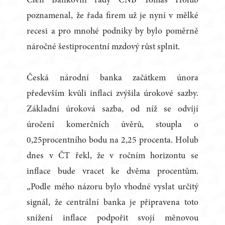
Člen Bankovní rady ČNB Tomáš Holub
poznamenal, že řada firem už je nyní v mělké
recesi a pro mnohé podniky by bylo poměrně
náročné šestiprocentní mzdový růst splnit.
Česká národní banka začátkem února
především kvůli inflaci zvýšila úrokové sazby.
Základní úroková sazba, od níž se odvíjí
úročení komerčních úvěrů, stoupla o
0,25procentního bodu na 2,25 procenta. Holub
dnes v ČT řekl, že v ročním horizontu se
inflace bude vracet ke dvěma procentům.
„Podle mého názoru bylo vhodné vyslat určitý
signál, že centrální banka je připravena toto
snížení inflace podpořit svojí měnovou