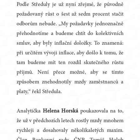
Podle Středuly je už nyní zřejmé, že původně
požadovaný růst o šest až sedm procent stačit
odborům nebude. „My požadavky jednoznačně
přehodnotíme a budeme chtít do kolektivních
smluv, aby byly inflační doložky. To znamená:
při určitém vývoji inflace, aby došlo k tomu, že
tam budeme mít ten rozdíl skutečného růstu
příjmů. Není přece možné, aby se tímto
způsobem znehodnotily mzdy zaměstnanců a
platy,“ řekl Středula.
Analytička
Helena Horská
poukazovala na to,
že už v předchozích letech rostly mzdy mnohem
rychleji a dosahovaly několikaletých maxim.