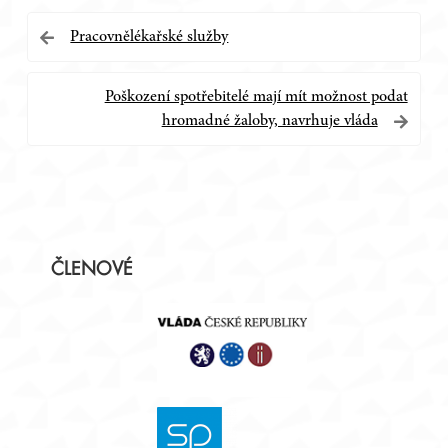
Navigace
Pracovnělékařské služby
pro
Poškození spotřebitelé mají mít možnost podat
příspěvek
hromadné žaloby, navrhuje vláda
Postranní
ČLENOVÉ
panel