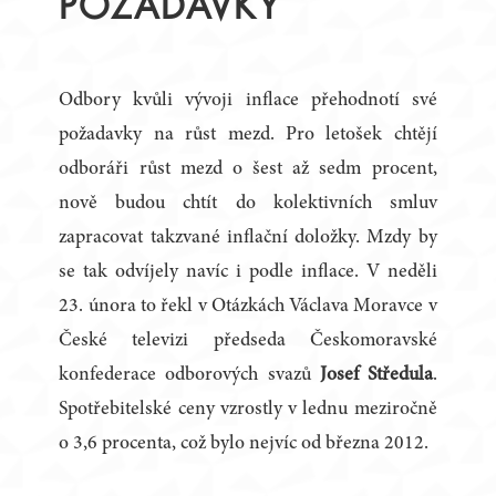
POŽADAVKY
Odbory kvůli vývoji inflace přehodnotí své
požadavky na růst mezd. Pro letošek chtějí
odboráři růst mezd o šest až sedm procent,
nově budou chtít do kolektivních smluv
zapracovat takzvané inflační doložky. Mzdy by
se tak odvíjely navíc i podle inflace. V neděli
23. února to řekl v Otázkách Václava Moravce v
České televizi předseda Českomoravské
konfederace odborových svazů
Josef Středula
.
Spotřebitelské ceny vzrostly v lednu meziročně
o 3,6 procenta, což bylo nejvíc od března 2012.