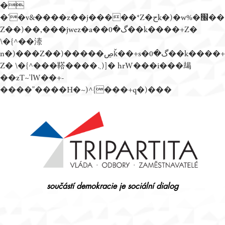
�
�'�v&����z��j�����*Z�حk�)�w%�׬��
Z��)��,���jwez�a��گ�0��k����+Z�
\�{^��溙
n�)���Z��)�����ڝǩ��+s�گ�0��k����+
Z� \�{^���鞳����܆)]� hrW���i���朅
��zƬ~'ߊW��+-
����"����H�~)^{���+q�)���
Přejít
k
obsahu
webu
součástí demokracie je sociální dialog
Tripartita