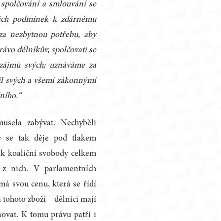
 spolčování a smlouvání se
jších podmínek k zdárnému
za nezbytnou potřebu, aby
ávo dělníkův, spolčovati se
 zájmů svých; uznáváme za
il svých a všemi zákonnými
čního.“
usela zabývat. Nechyběli
že se tak děje pod tlakem
ek koaliční svobody celkem
y z nich. V parlamentních
 má svou cenu, která se řídí
 tohoto zboží – dělníci mají
vat. K tomu právu patří i