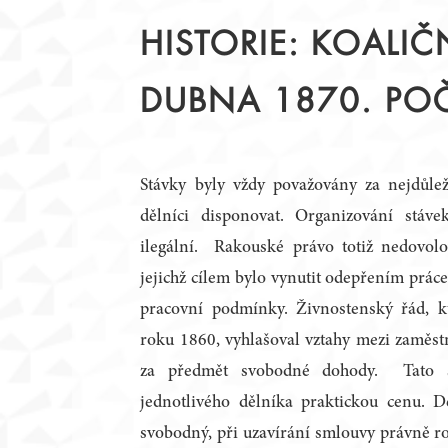
STATUT
PŘEDSEDNICTVO
HISTORIE: KOALI
JEDNACÍ ŘÁD
PRACOVNÍ TÝMY
ČLENOVÉ
KRAJSKÉ RADY
DUBNA 1870. PO
ZAHRANIČNÍ PARTNEŘI
ZÁZNAMY Z JEDNÁN
PODPORA DIALOGU
Stávky byly vždy považovány za nejdůlež
dělníci disponovat. Organizování stáv
ilegální. Rakouské právo totiž nedovolo
jejichž cílem bylo vynutit odepřením práce
pracovní podmínky. Živnostenský řád, k
roku 1860, vyhlašoval vztahy mezi zaměs
za předmět svobodné dohody. Tato 
jednotlivého dělníka praktickou cenu. D
svobodný, při uzavírání smlouvy právně r