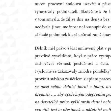
nucen pracovní smlouvu uzavřít a přis
vyhovovaly podnikateli. Skutečnost, že 
v tom smyslu, že žil ze dne na den) a bez
nedávala jinou možnost než vstoupit do z
základě podmínek které určoval zaměstnav
Dělník měl právo žádat umluvený plat v pr
pravdivé vysvědčení, když z práce vystu
zachovávat věrnost, poslušnost a úctu
(výslovně se zakazovaly „modré pondělky“)
provinit stávkou za účelem zlepšení prac
se mezi sebou dělníci horní a hutní, to
úředníci …, aby společným odepřením prá
na davatelích práce vyšší mzdu denní neb
vynutili, jest to přestupek, a náčelníci maj