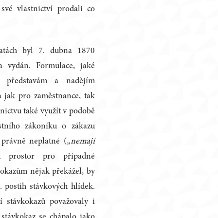
své vlastnictví prodali co
atách byl 7. dubna 1870
 vydán. Formulace, jaké
ně představám a nadějím
a jak pro zaměstnance, tak
lnictvu také využít v podobě
estního zákoníku o zákazu
a právně neplatné (
„nemají
l prostor pro případné
kokazům nějak překážel, by
 postih stávkových hlídek.
ní stávkokazů považovaly i
 stávkokaz se chápalo jako