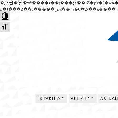
� �'�v&����z��j�����*Z�حk�)�w%�׬��Z��)��,���jwez�a��گ�0��k����+Z� \�{^��溙
Přejít
Toggle High Contrast
k
Toggle Font size
obsahu
webu
Tripartita
TRIPARTITA
AKTIVITY
AKTUAL
O NÁS
PLENÁRNÍ SCHŮZE