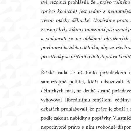
své rezoluci prohlásili, že
„
právo volného
(právo koaličné) jest jedno z nejnutně
vývoji otázky dělnické. Uznáváme proto 
zrušeny byly zákony omezující přirozené pr
a smlouvati se na obhájení ohrožených
povinnost každého dělníka, aby ze všech s
prostředky se přičinil o dobytí práva koali
Říšská rada se už tímto požadavkem m
samozřejmě politici, kteří odsuzovali, 
dělnických mas, na druhé straně požadav
vyhovoval liberálnímu smýšlení většin
debatách prohlašovali, že práce je zboží a
podle zákona nabídky a poptávky. Vlastníci
nepochybně právo s ním svobodně dispono