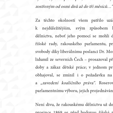
zostřeným od osmi dnů až do tří měsíců…
Za těchto okolností všem patřilo uzá
k nejdůležitějším, svým způsobem 
dělnictva, neboť jeho pomocí se mohli 
říšské rady, rakouského parlamentu, p
svobody díky liberálnímu poslanci Dr. Mor
lidumil ze severních Čech – prosazoval p
doby a zákaz dětské práce; v jednom p
obhajoval, se zmínil i o požadavku na
a
„zavedení koaličního práva“
. Rosero
parlamentnímu výboru, jejich projednávání 
Není divu, že rakouskému dělnictvu už doc
prosince 1869 se před budovou říšské 