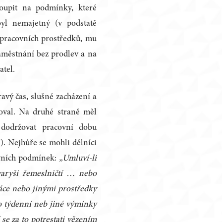
toupit na podmínky, které
byl nemajetný (v podstatě
 pracovních prostředků, mu
aměstnání bez prodlev a na
atel.
avý čas, slušné zacházení a
poval. Na druhé straně měl
, dodržovat pracovní dobu
. Nejhůře se mohli dělníci
ovních podmínek:
„Umluví-li
varyši řemeslničtí … nebo
ce nebo jinými prostředky
o týdenní neb jiné výmínky
í se za to potrestati vězením