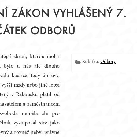
ČNÍ ZÁKON VYHLÁŠENÝ 7.
ČÁTEK ODBORŮ
Í
itější zbraň, kterou mohli
Rubrika:
Odbory
ek bylo u nás ale dlouho
valo koalice, tedy úmluvy,
 vyšší mzdy nebo jiné lepší
terý v Rakousku platil od
tnavatelem a zaměstnancem
svoboda neměla ale pro
ělník vystupoval sice jako
ovný a rovněž nebyl právně