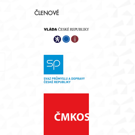
Postranní
ČLENOVÉ
panel