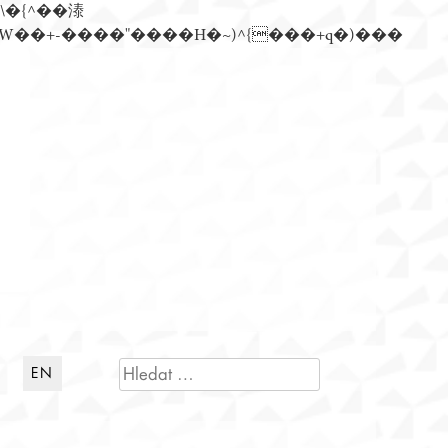
n�)���Z��)�����ڝǩ��+s�گ�0��k����+Z� \�{^���鞳����܆)]� hrW���i���朅��zƬ~'ߊW��+-����"����H�~)^{���+q�)���
VYHLEDÁVÁNÍ
EN