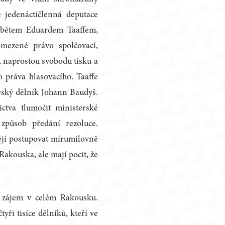
e jedenáctičlenná deputace
abětem Eduardem Taaffem,
omezené právo spolčovací,
 naprostou svobodu tisku a
 práva hlasovacího. Taaffe
 český dělník Johann Baudyš.
ictva tlumočit ministerské
 způsob předání rezoluce.
htějí postupovat mírumilovně
Rakouska, ale mají pocit, že
ý zájem v celém Rakousku.
yři tisíce dělníků, kteří ve