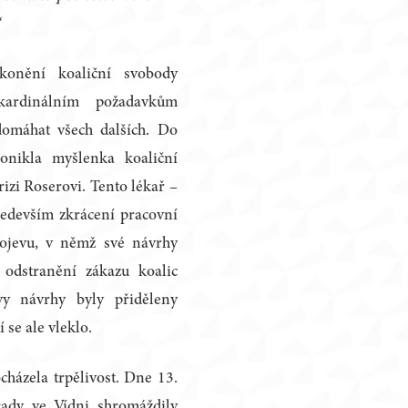
“
konění koaliční svobody
kardinálním požadavkům
domáhat všech dalších. Do
ronikla myšlenka koaliční
izi Roserovi. Tento lékař –
ředevším zkrácení pracovní
rojevu, v němž své návrhy
 odstranění zákazu koalic
vy návrhy byly přiděleny
se ale vleklo.
házela trpělivost. Dne 13.
rady ve Vídni shromáždily