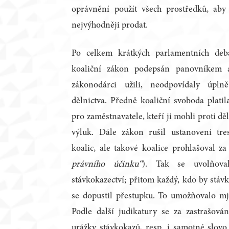
oprávnění použít všech prostředků, aby 
nejvýhodněji prodat.
Po celkem krátkých parlamentních deb
koaliční zákon podepsán panovníkem a
zákonodárci užili, neodpovídaly úpl
dělnictva. Předně koaliční svoboda platil
pro zaměstnavatele, kteří ji mohli proti dě
výluk. Dále zákon rušil ustanovení tr
koalic, ale takové koalice prohlašoval z
právního účinku“
). Tak se uvolňova
stávkokazectví; přitom každý, kdo by stáv
se dopustil přestupku. To umožňovalo mj.
Podle další judikatury se za zastrašová
urážky stávkokazů, resp. i samotné slovo