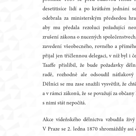
desetitisíce lidí a po krátkém jednání s
odebrala za ministerským předsedou hr
aby mu předala rezoluci požadující ne
zrušení zákona o nucených společenstvech,
zavedení všeobecného, rovného a přímého
přijal jen tříčlennou delegaci, v níž byl i
Taaffe přislíbil, že bude požadavky děln
radě, rozhodně ale odsoudil nátlakový
Dělníci se mu zase snažili vysvětlit, že c
a v rámci zákonů, že se považují za občany 
s nimi stát nepočítá.
Akce vídeňského dělnictva vzbudila živ
V Praze se 2. ledna 1870 shromáždily asi čt