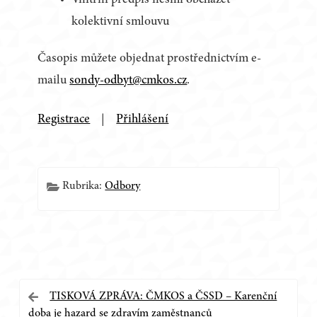
Vnitřní předpis nesmí obcházet
kolektivní smlouvu
Časopis můžete objednat prostřednictvím e-
mailu
sondy-odbyt@cmkos.cz
.
Registrace
|
Přihlášení
Rubrika:
Odbory
Navigace
TISKOVÁ ZPRÁVA: ČMKOS a ČSSD – Karenční
doba je hazard se zdravím zaměstnanců