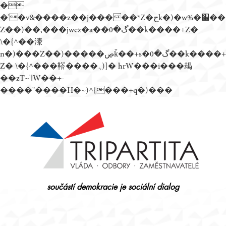
�
�'�v&����z��j�����*Z�حk�)�w%�׬��
Z��)��,���jwez�a��گ�0��k����+Z�
\�{^��溙
n�)���Z��)�����ڝǩ��+s�گ�0��k����+
Z� \�{^���鞳����܆)]� hrW���i���朅
��zƬ~'ߊW��+-
����"����H�~)^{���+q�)���
Přejít
k
obsahu
webu
součástí demokracie je sociální dialog
Tripartita