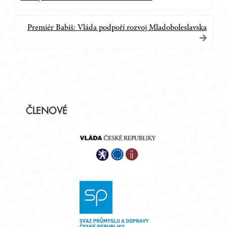
pro
příspěvek
Premiér Babiš: Vláda podpoří rozvoj Mladoboleslavska
Postranní
ČLENOVÉ
panel