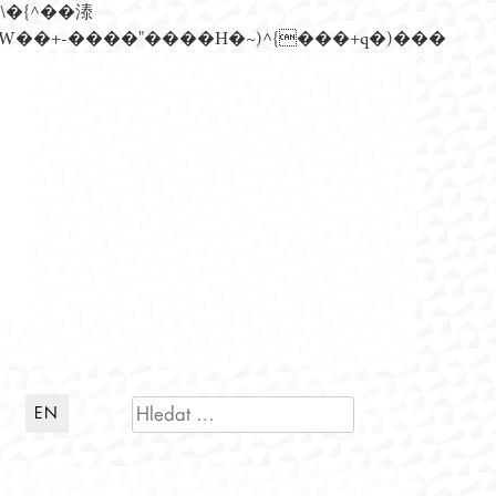
n�)���Z��)�����ڝǩ��+s�گ�0��k����+Z� \�{^���鞳����܆)]� hrW���i���朅��zƬ~'ߊW��+-����"����H�~)^{���+q�)���
VYHLEDÁVÁNÍ
EN