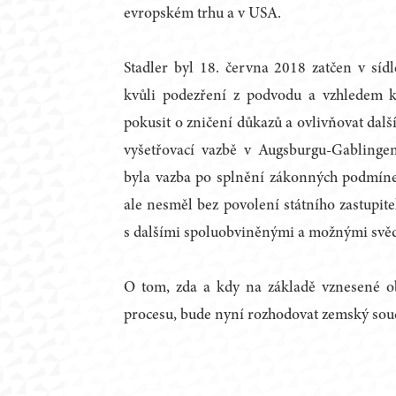
evropském trhu a v USA.
Stadler byl 18. června 2018 zatčen v sídl
kvůli podezření z podvodu a vzhledem 
pokusit o zničení důkazů a ovlivňovat další
vyšetřovací vazbě v Augsburgu-Gablin
byla vazba po splnění zákonných podmíne
ale nesměl bez povolení státního zastupite
s dalšími spoluobviněnými a možnými svě
O tom, zda a kdy na základě vznesené 
procesu, bude nyní rozhodovat zemský sou