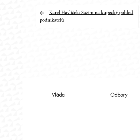
Navigace
Karel Havlíček: Sázím na kupecký pohled
podnikatelů
pro
příspěvek
Footer
Vláda
Odbory
Content