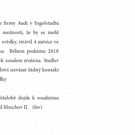
e firmy Audi v Ingolstadtu
k možnosti, že by se mohl
 svědky, strávil 4 měsíce ve
genu. Během podzimu 2018
k soudem zrušena. Stadler
lství navázat žádný kontakt
dky
obžalobě dojde k soudnímu
d Mnichov II. (fav)