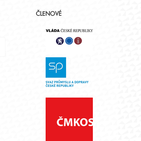
Postranní
ČLENOVÉ
panel