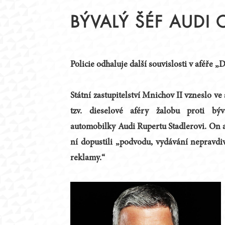
STATUT
PŘEDSEDNICTVO
BÝVALÝ ŠÉF AUDI
JEDNACÍ ŘÁD
PRACOVNÍ TÝMY
ČLENOVÉ
KRAJSKÉ RADY
ZAHRANIČNÍ PARTNEŘI
ZÁZNAMY Z JEDNÁN
Policie odhaluje další souvislosti v aféře „
PODPORA DIALOGU
Státní zastupitelství Mnichov II vzneslo ve
tzv. dieselové aféry žalobu proti bý
automobilky Audi Rupertu Stadlerovi. On a 
ní dopustili „podvodu, vydávání nepravd
reklamy.“