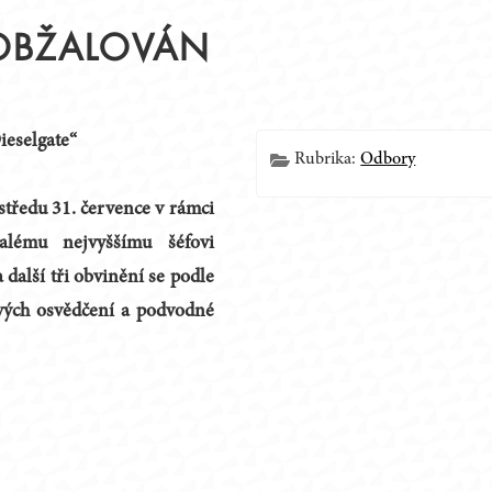
 OBŽALOVÁN
Í
Dieselgate“
Rubrika:
Odbory
 středu 31. července v rámci
valému nejvyššímu šéfovi
další tři obvinění se podle
ivých osvědčení a podvodné