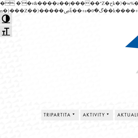
� �'�v&����z��j�����*Z�حk�)�w%�׬��Z��)��,���jwez�a��گ�0��k����+Z� \�{^��溙
Přejít
Toggle High Contrast
k
Toggle Font size
obsahu
webu
Tripartita
TRIPARTITA
AKTIVITY
AKTUAL
O NÁS
PLENÁRNÍ SCHŮZE