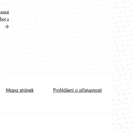
jasná
 boj s
m
Mapa stránek
Prohlášení o přístupnosti