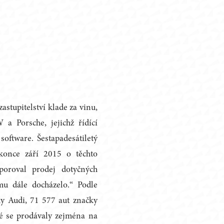
tupitelství klade za vinu,
a Porsche, jejichž řídící
oftware. Šestapadesátiletý
 konce září 2015 o těchto
poroval prodej dotyčných
mu dále docházelo.“ Podle
ky Audi, 71 577 aut značky
é se prodávaly zejména na