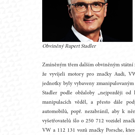
Obviněný Rupert Stadler
Zmíněným třem dalším obviněným státní zas
že vyvíjeli motory pro značky Audi, VW 
jednotky byly vybaveny zmanipulovaným s
Stadler podle obžaloby „nejpozději od
manipulacích věděl, a přesto dále pod
automobilů, popř. nezabránil, aby k ně
vyšetřovatelů šlo o 250 712 vozidel znač
VW a 112 131 vozů značky Porsche, kter