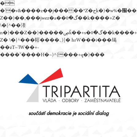
�
�'�v&����z��j�����*Z�حk�)�w%�׬��
Z��)��,���jwez�a��گ�0��k����+Z�
\�{^��溙
n�)���Z��)�����ڝǩ��+s�گ�0��k����+
Z� \�{^���鞳����܆)]� hrW���i���朅
��zƬ~'ߊW��+-
����"����H�~)^{���+q�)���
Přejít
k
obsahu
webu
součástí demokracie je sociální dialog
Tripartita