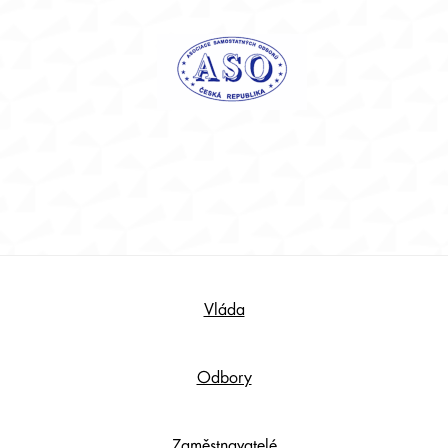
Footer
Vláda
Content
Odbory
Zaměstnavatelé