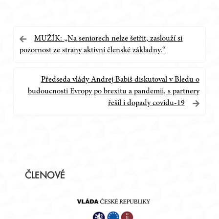
Navigace
MUŽÍK: „Na seniorech nelze šetřit, zaslouží si
pozornost ze strany aktivní členské základny.“
pro
příspěvek
Předseda vlády Andrej Babiš diskutoval v Bledu o
budoucnosti Evropy po brexitu a pandemii, s partnery
řešil i dopady covidu-19
Postranní
ČLENOVÉ
panel