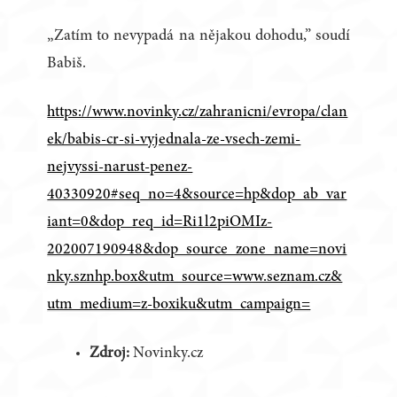
„Zatím to nevypadá na nějakou dohodu,” soudí
Babiš.
https://www.novinky.cz/zahranicni/evropa/clan
ek/babis-cr-si-vyjednala-ze-vsech-zemi-
nejvyssi-narust-penez-
40330920#seq_no=4&source=hp&dop_ab_var
iant=0&dop_req_id=Ri1l2piOMIz-
202007190948&dop_source_zone_name=novi
nky.sznhp.box&utm_source=www.seznam.cz&
utm_medium=z-boxiku&utm_campaign=
Zdroj:
Novinky.cz