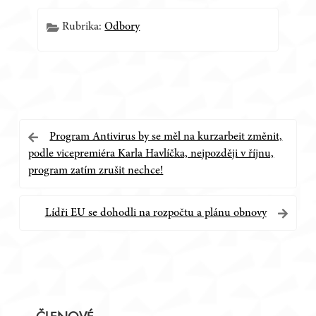
Rubrika:
Odbory
Navigace
Program Antivirus by se měl na kurzarbeit změnit,
podle vicepremiéra Karla Havlíčka, nejpozději v říjnu,
pro
program zatím zrušit nechce!
příspěvek
Lídři EU se dohodli na rozpočtu a plánu obnovy
Postranní