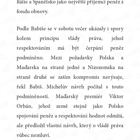
Itálie a Španělsko jako největší příjemci peněz z
fondu obnovy.
Podle Babiše se v sobotu večer ukázaly i spory
kolem principu vlády práva, jehož
respektováním má být čerpání peněz
podmíněno. Mezi požadavky Polska a
Maďarska na straně jedné a Nizozemska na
straně druhé se zatím kompromis nerýsuje,
řekl Babiš. Michelův návrh počítal s touto
podmíněností. Maďarský premiér Viktor
Orbán, jehož země stejně jako Polsko
spojování peněz a respektování hodnot odmítá,
ale předložil vlastní návrh, který o vládě práva
vůbec nemluví.