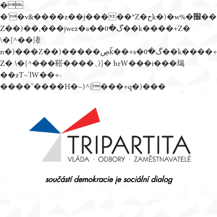
�
�'�v&����z��j�����*Z�حk�)�w%�׬��
Z��)��,���jwez�a��گ�0��k����+Z�
\�{^��溙
n�)���Z��)�����ڝǩ��+s�گ�0��k����+
Z� \�{^���鞳����܆)]� hrW���i���朅
��zƬ~'ߊW��+-
����"����H�~)^{���+q�)���
Přejít
k
obsahu
webu
součástí demokracie je sociální dialog
Tripartita