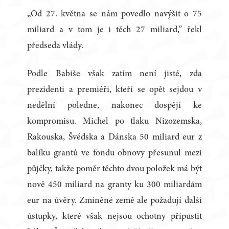
„Od 27. května se nám povedlo navýšit o 75
miliard a v tom je i těch 27 miliard,” řekl
předseda vlády.
Podle Babiše však zatím není jisté, zda
prezidenti a premiéři, kteří se opět sejdou v
nedělní poledne, nakonec dospějí ke
kompromisu. Michel po tlaku Nizozemska,
Rakouska, Švédska a Dánska 50 miliard eur z
balíku grantů ve fondu obnovy přesunul mezi
půjčky, takže poměr těchto dvou položek má být
nově 450 miliard na granty ku 300 miliardám
eur na úvěry. Zmíněné země ale požadují další
ústupky, které však nejsou ochotny připustit