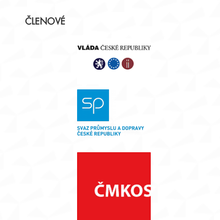
Postranní
ČLENOVÉ
panel