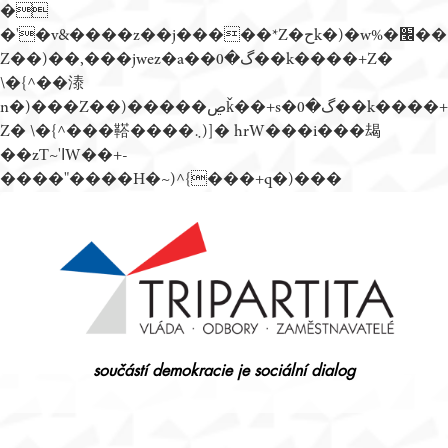
�
�'�v&����z��j�����*Z�حk�)�w%�׬��
Z��)��,���jwez�a��گ�0��k����+Z�
\�{^��溙
n�)���Z��)�����ڝǩ��+s�گ�0��k����+
Z� \�{^���鞳����܆)]� hrW���i���朅
��zƬ~'ߊW��+-
����"����H�~)^{���+q�)���
Přejít
k
obsahu
webu
součástí demokracie je sociální dialog
Tripartita