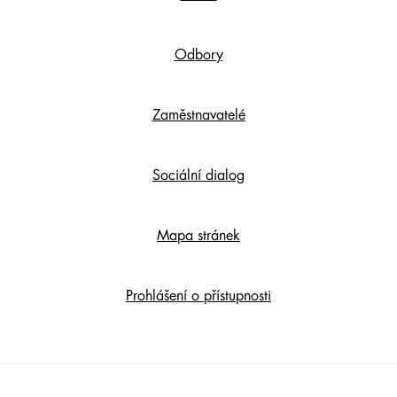
Content
Odbory
Zaměstnavatelé
Sociální dialog
Mapa stránek
Prohlášení o přístupnosti