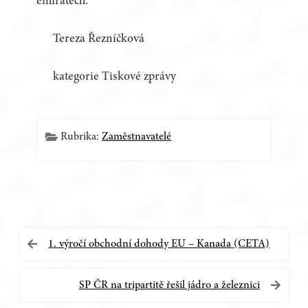
emirátech.
Tereza Řezníčková
kategorie Tiskové zprávy
Rubrika:
Zaměstnavatelé
Navigace
1. výročí obchodní dohody EU – Kanada (CETA)
pro
SP ČR na tripartitě řešil jádro a železnici
příspěvek