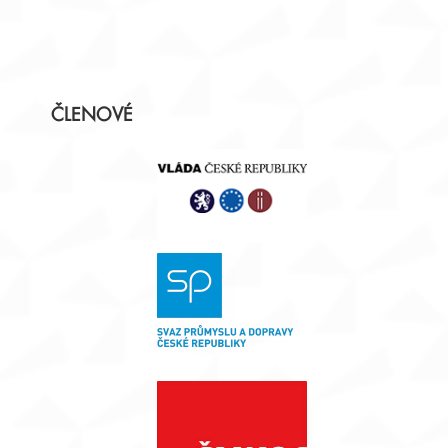
Postranní
ČLENOVÉ
panel