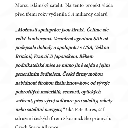
Marsu islámský satelit. Na tento projekt vláda
před třemi roky vyčlenila 5,4 miliardy dolarů.
„Možnosti spolupráce jsou široké. Čelíme ale
velké konkurenci. Vesmírná agentura SAE už
podepsala dohody o spolupráci s USA, Velkou
Británií, Francií či Japonskem. Během
podnikatelské mise se mimo jiné sejdu s jejím
generálním ředitelem. České firmy mohou
nabídnout širokou škálu know-how, od vývoje
pokročilých materiálů, senzorů, optických
zařízení, přes vývoj software pro satelity, rakety
nebo satelitní navigaci,“
říká Petr Bareš, šéf
sdružení českých firem z kosmického průmyslu
Czech Space Alliance.