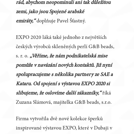
rád, abychom neopominuli ani tak důležitou
zemi, jako jsou Spojené arabské
emiráty,“
doplňuje Pavel Šťastný.
EXPO 2020 láká také jednoho z největších
českých výrobců skleněných perlí G&B beads,
s. r. o.
„Věříme, že nám podnikatelská mise
pomůže v navázání nových kontaktů. Již nyní
spolupracujeme s několika partnery ze SAE a
Kataru. Od spojení s výstavou EXPO 2020 si
slibujeme, že oslovíme další zákazníky,“
říká
Zuzana Slámová, majitelka G&B beads, s.r.o.
Firma vytvořila dvě nové kolekce šperků
inspirované výstavou EXPO, které v Dubaji v