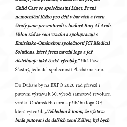
Child Care se společnostní Linet. První
nemocniční lůžko pro děti v barvách a tvaru
žirafy jsme prezentovali v budově Burj Al Arab.
Velmi rád se sem vracím a spolupracuji s
Emirátsko-Ománskou společností JCI Medical
Solutions, které jsem navrhl logo a jež
distribuuje také české výrobky,“
říká Pavel
Šťastný, jednatel společnosti Plechárna s.r.o.
Do Dubaje by na EXPO 2020 rád přivezl i
putovní výstavu k 30. výročí sametové revoluce,
vzniku Občanského fóra a příběhu loga OF,
které vytvořil.
„Vzhledem k tomu, že výstava
bude putovat i do dalších zemí Zálivu, byl bych