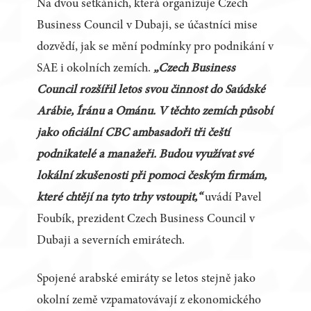
Na dvou setkáních, která organizuje Czech
Business Council v Dubaji, se účastníci mise
dozvědí, jak se mění podmínky pro podnikání v
SAE i okolních zemích.
„Czech Business
Council rozšířil letos svou činnost do Saúdské
Arábie, Íránu a Ománu. V těchto zemích působí
jako oficiální CBC ambasadoři tři čeští
podnikatelé a manažeři. Budou využívat své
lokální zkušenosti při pomoci českým firmám,
které chtějí na tyto trhy vstoupit,“
uvádí Pavel
Foubík, prezident Czech Business Council v
Dubaji a severních emirátech.
Spojené arabské emiráty se letos stejně jako
okolní země vzpamatovávají z ekonomického