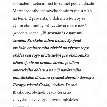
zpomalení. Letošní růst by se měl podle odhadů
Mezinárodního měnového fondu zrychlit z 0,5
na téměř 2 procenta. V dalších letech by se
výkon ekonomiky měl zvyšovat o více než 3
procenta ročně.
„Ve srovnání s ostatními
zeměmi Perského zálivu nejsou Spojené
arabské emiráty tolik závislé na vývozu ropy.
Pokles cen ropy určitě nebyl pro ekonomiku
příznivý, ale na druhou stranu posílení
amerického dolaru a na něj navázaného
emirátského dirhamu výrazně zlevnilo dovozy z
Evropy, včetně Česka,“
dodává Daniel
Blažkovec, obchodní rada českého
velvyslanectví ve Spojených arabských