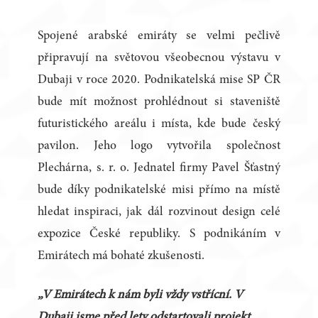
Spojené arabské emiráty se velmi pečlivě
připravují na světovou všeobecnou výstavu v
Dubaji v roce 2020. Podnikatelská mise SP ČR
bude mít možnost prohlédnout si staveniště
futuristického areálu i místa, kde bude český
pavilon. Jeho logo vytvořila společnost
Plechárna, s. r. o. Jednatel firmy Pavel Šťastný
bude díky podnikatelské misi přímo na místě
hledat inspiraci, jak dál rozvinout design celé
expozice České republiky. S podnikáním v
Emirátech má bohaté zkušenosti.
„V Emirátech k nám byli vždy vstřícní. V
Dubaji jsme před lety odstartovali projekt