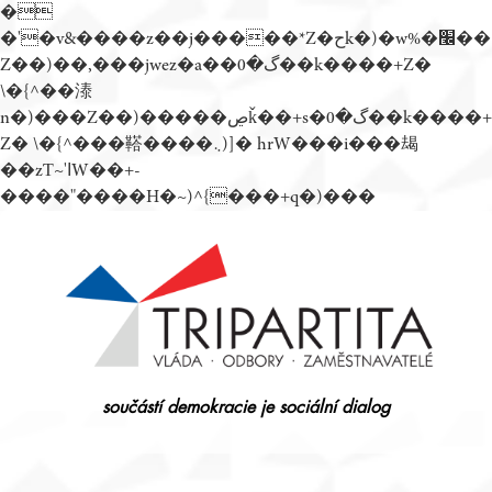
�
�'�v&����z��j�����*Z�حk�)�w%�׬��
Z��)��,���jwez�a��گ�0��k����+Z�
\�{^��溙
n�)���Z��)�����ڝǩ��+s�گ�0��k����+
Z� \�{^���鞳����܆)]� hrW���i���朅
��zƬ~'ߊW��+-
����"����H�~)^{���+q�)���
Přejít
k
obsahu
webu
součástí demokracie je sociální dialog
Tripartita