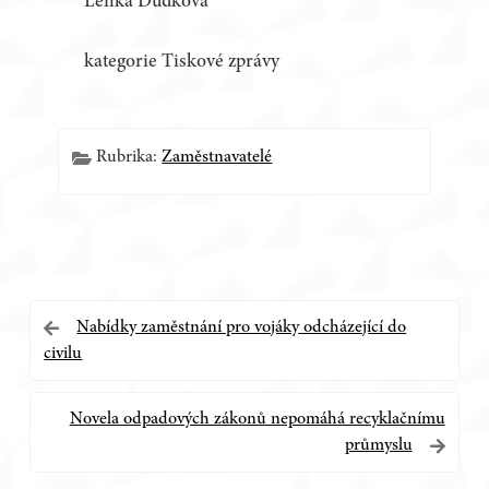
Lenka Dudková
kategorie Tiskové zprávy
Rubrika:
Zaměstnavatelé
Navigace
Nabídky zaměstnání pro vojáky odcházející do
civilu
pro
příspěvek
Novela odpadových zákonů nepomáhá recyklačnímu
průmyslu