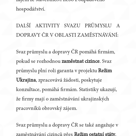
zájem ze stavebnictví nebo z odpadového
hospodářství.
DALŠÍ AKTIVITY SVAZU PRŮMYSLU A
DOPRAVY ČR V OBLASTI ZAMĚSTNÁVÁNÍ:
Svaz průmyslu a dopravy ČR pomáhá firmám,
pokud se rozhodnou
zaměstnat cizince
. Svaz
průmyslu plní roli garanta v projektu
Režim
Ukrajina
, zpracovává žádosti, poskytuje
konzultace, pomáhá firmám. Statistiky ukazují,
že firmy mají o zaměstnávání ukrajinských
pracovníků obrovský zájem.
Svaz průmyslu a dopravy ČR se také angažuje v
zaměstnávání cizinců přes
Režim ostatní státy
,