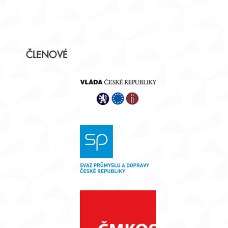
Postranní
ČLENOVÉ
panel