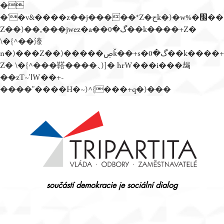
�
�'�v&����z��j�����*Z�حk�)�w%�׬��
Z��)��,���jwez�a��گ�0��k����+Z�
\�{^��溙
n�)���Z��)�����ڝǩ��+s�گ�0��k����+
Z� \�{^���鞳����܆)]� hrW���i���朅
��zƬ~'ߊW��+-
����"����H�~)^{���+q�)���
Přejít
k
obsahu
webu
součástí demokracie je sociální dialog
Tripartita