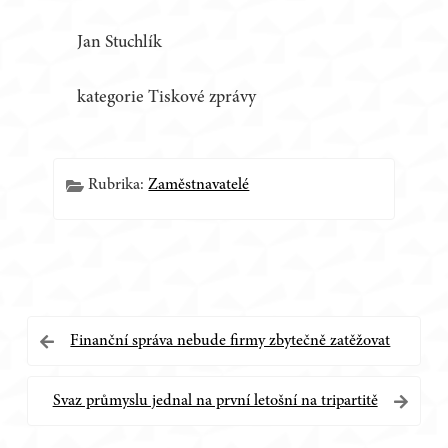
Jan Stuchlík
kategorie Tiskové zprávy
Rubrika:
Zaměstnavatelé
Navigace
Finanční správa nebude firmy zbytečně zatěžovat
pro
Svaz průmyslu jednal na první letošní na tripartitě
příspěvek