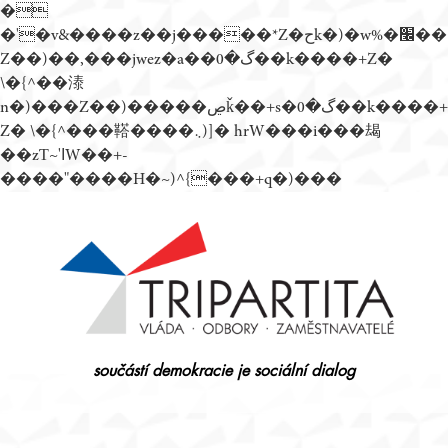
�
�'�v&����z��j�����*Z�حk�)�w%�׬��
Z��)��,���jwez�a��گ�0��k����+Z�
\�{^��溙
n�)���Z��)�����ڝǩ��+s�گ�0��k����+
Z� \�{^���鞳����܆)]� hrW���i���朅
��zƬ~'ߊW��+-
����"����H�~)^{���+q�)���
Přejít
k
obsahu
webu
součástí demokracie je sociální dialog
Tripartita