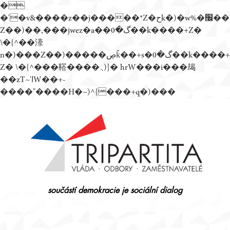
�
�'�v&����z��j�����*Z�حk�)�w%�׬��
Z��)��,���jwez�a��گ�0��k����+Z�
\�{^��溙
n�)���Z��)�����ڝǩ��+s�گ�0��k����+
Z� \�{^���鞳����܆)]� hrW���i���朅
��zƬ~'ߊW��+-
����"����H�~)^{���+q�)���
Přejít
k
obsahu
webu
součástí demokracie je sociální dialog
Tripartita