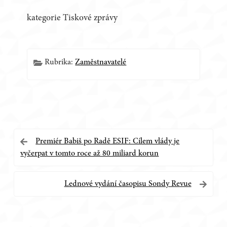
kategorie Tiskové zprávy
Rubrika:
Zaměstnavatelé
Navigace
Premiér Babiš po Radě ESIF: Cílem vlády je
vyčerpat v tomto roce až 80 miliard korun
pro
příspěvek
Lednové vydání časopisu Sondy Revue